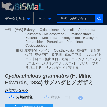
データを見る
More
分類 :
[学名] Eukarya - Opisthokonta - Animalia - Arthropoda -
Crustacea - Malacostraca - Eumalacostraca -
Eucarida - Decapoda - Pleocyemata - Brachyura -
Portunoidea - Portunidae - Portuninae -
Cycloachelous
[和名] 真核生物ドメイン - Opisthokonta - 動物界 - 節足動
物門 - 甲殻亜門 - 軟甲綱 - 真軟甲亜綱 - ホンエビ上
目 - 十脚目 - 抱卵亜目 - 短尾下目 - ガザミ／ワタリ
ガニ上科 - ガザミ／ワタリガニ科 - ガザミ／ワタ
リガニ亜科 - サメハダヒメガザミ属
Cycloachelous granulatus
(H. Milne
Edwards, 1834)
サメハダヒメガザミ
参考文献を見る
分類群情報
出現レコード
分類情報の提供