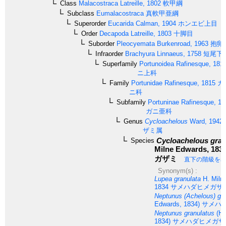
Class
Malacostraca
Latreille, 1802
軟甲綱
Subclass
Eumalacostraca
真軟甲亜綱
Superorder
Eucarida
Calman, 1904
ホンエビ上目
Order
Decapoda
Latreille, 1803
十脚目
Suborder
Pleocyemata
Burkenroad, 1963
抱卵
Infraorder
Brachyura
Linnaeus, 1758
短尾下
Superfamily
Portunoidea
Rafinesque, 181
ニ上科
Family
Portunidae
Rafinesque, 1815
ガ
ニ科
Subfamily
Portuninae
Rafinesque, 18
ガニ亜科
Genus
Cycloachelous
Ward, 1942
ザミ属
Cycloachelous gran
Species
Milne Edwards, 1834
ガザミ
直下の階級を
Synonym(s) :
Lupea granulata
H. Miln
1834
サメハダヒメガザ
Neptunus (Achelous) gra
Edwards, 1834)
サメハ
Neptunus granulatus
(H.
1834)
サメハダヒメガザ