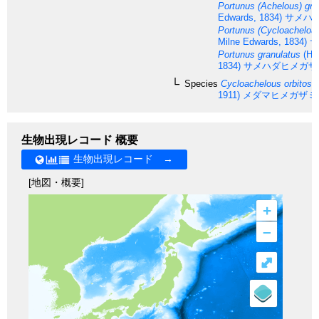
Portunus (Achelous) gra
Edwards, 1834)
サメハ
Portunus (Cycloachelous
Milne Edwards, 1834)
サ
Portunus granulatus
(H. 
1834)
サメハダヒメガザ
Species
Cycloachelous orbitosi
1911)
メダマヒメガザミ
生物出現レコード 概要
生物出現レコード →
[地図・概要]
+
–
⤢