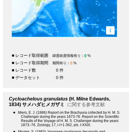
i
■ レコード取得範囲
0
緯度経度情報有り：
%
■ レコード取得期間
0
期間有り：
%
■ レコード数
0 件
■ データセット
0 件
Cycloachelous granulatus
(H. Milne Edwards,
1834)
サメハダヒメガザミ
に関する参考文献
●
Miers, E. J. (1886) Report on the Brachyura collected by H. M. S.
Challenger during the years 1873-76. Report on the Scientific
Results of the Voyage of H. M. S. Challenger during the years
1873–76. Zoology, 17, i-l+1-362, pls. I-XXIX.
●
Miyake, S. (1983) Japanese crustacean decapods and