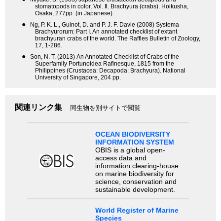
stomatopods in color, Vol. Ⅱ. Brachyura (crabs). Hoikusha,
Osaka, 277pp. (in Japanese).
●
Ng, P. K. L., Guinot, D. and P. J. F. Davie (2008) Systema
Brachyurorum: Part I. An annotated checklist of extant
brachyuran crabs of the world. The Raffles Bulletin of Zoology,
17, 1-286.
●
Son, N. T. (2013) An Annotated Checklist of Crabs of the
Superfamily Portunoidea Rafinesque, 1815 from the
Philippines (Crustacea: Decapoda: Brachyura). National
University of Singapore, 204 pp.
関連リンク集
同生物を別サイトで閲覧
OCEAN BIODIVERSITY
INFORMATION SYSTEM
OBIS is a global open-
access data and
information clearing-house
on marine biodiversity for
science, conservation and
sustainable development.
World Register of Marine
Species