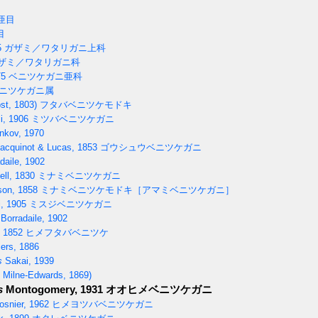
亜目
目
5
ガザミ／ワタリガニ上科
ザミ／ワタリガニ科
75
ベニツケガニ亜科
ニツケガニ属
st, 1803)
フタバベニツケモドキ
i, 1906
ミツバベニツケガニ
nkov, 1970
acquinot & Lucas, 1853
ゴウシュウベニツケガニ
daile, 1902
ll, 1830
ミナミベニツケガニ
on, 1858
ミナミベニツケモドキ［アマミベニツケガニ］
i, 1905
ミスジベニツケガニ
Borradaile, 1902
 1852
ヒメフタバベニツケ
ers, 1886
s
Sakai, 1939
 Milne-Edwards, 1869)
s
Montogomery, 1931
オオヒメベニツケガニ
osnier, 1962
ヒメヨツバベニツケガニ