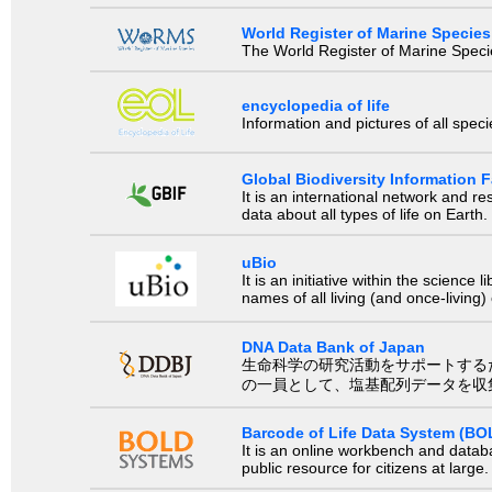
World Register of Marine Species
The World Register of Marine Species
encyclopedia of life
Information and pictures of all spec
Global Biodiversity Information Fa
It is an international network and 
data about all types of life on Earth.
uBio
It is an initiative within the scienc
names of all living (and once-living
DNA Data Bank of Japan
生命科学の研究活動をサポートするために、国際塩基
の一員として、塩基配列データを収
Barcode of Life Data System (BO
It is an online workbench and datab
public resource for citizens at large.