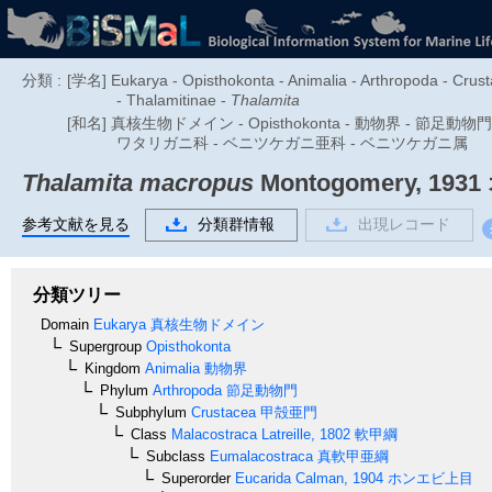
分類 :
[学名] Eukarya - Opisthokonta - Animalia - Arthropoda - Crus
- Thalamitinae -
Thalamita
[和名] 真核生物ドメイン - Opisthokonta - 動物界 - 節足
ワタリガニ科 - ベニツケガニ亜科 - ベニツケガニ属
Thalamita macropus
Montogomery, 1931
参考文献を見る
分類群情報
出現レコード
分類ツリー
Domain
Eukarya
真核生物ドメイン
Supergroup
Opisthokonta
Kingdom
Animalia
動物界
Phylum
Arthropoda
節足動物門
Subphylum
Crustacea
甲殻亜門
Class
Malacostraca
Latreille, 1802
軟甲綱
Subclass
Eumalacostraca
真軟甲亜綱
Superorder
Eucarida
Calman, 1904
ホンエビ上目