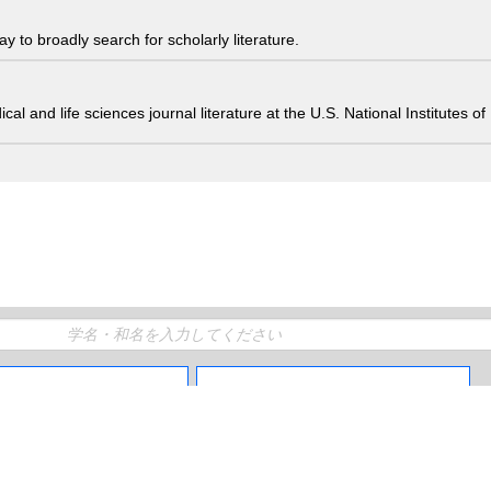
 to broadly search for scholarly literature.
edical and life sciences journal literature at the U.S. National Institutes
生物分類ツリー
生物出現レコード