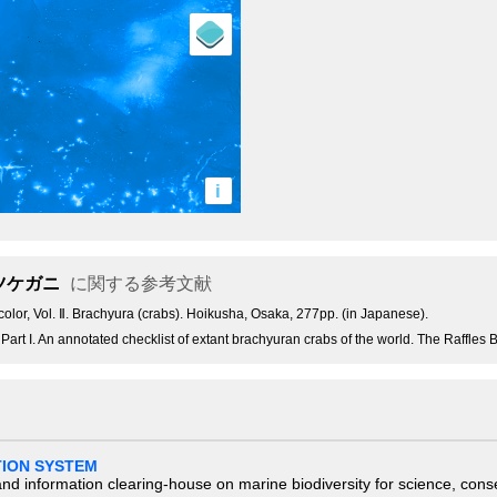
i
ツケガニ
に関する参考文献
or, Vol. Ⅱ. Brachyura (crabs). Hoikusha, Osaka, 277pp. (in Japanese).
Part I. An annotated checklist of extant brachyuran crabs of the world. The Raffles B
TION SYSTEM
nd information clearing-house on marine biodiversity for science, con