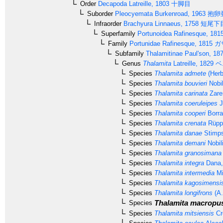
Order
Decapoda
Latreille, 1803
十脚目
Suborder
Pleocyemata
Burkenroad, 1963
抱卵
Infraorder
Brachyura
Linnaeus, 1758
短尾下
Superfamily
Portunoidea
Rafinesque, 181
Family
Portunidae
Rafinesque, 1815
ガ
Subfamily
Thalamitinae
Paul'son, 18
Genus
Thalamita
Latreille, 1829
ベ
Species
Thalamita admete
(Herb
Species
Thalamita bouvieri
Nobil
Species
Thalamita carinata
Zare
Species
Thalamita coeruleipes
J
Species
Thalamita cooperi
Borra
Species
Thalamita crenata
Rüppe
Species
Thalamita danae
Stimps
Species
Thalamita demani
Nobil
Species
Thalamita granosimana
Species
Thalamita integra
Dana,
Species
Thalamita intermedia
Mi
Species
Thalamita kagosimensi
Species
Thalamita longifrons
(A.
Thalamita macropu
Species
Species
Thalamita mitsiensis
Cr