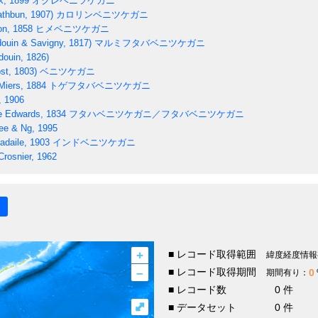
k, 1899
オクレベニツケガニ
thbun, 1907)
カロリンベニツケガニ
n, 1858
ヒメベニツケガニ
ouin & Savigny, 1817)
マルミフタバベニツケガニ
ouin, 1826)
st, 1803)
ベニツケガニ
iers, 1884
トゲフタバベニツケガニ
, 1906
e Edwards, 1834
フタハベニツケガニ／フタバベニツケガニ
e & Ng, 1995
adaile, 1903
インドベニツケガニ
rosnier, 1962
+
■ レコード取得範囲
緯度経度情報
–
■ レコード取得期間
0
期間有り：
■ レコード数
0 件
⤢
■ データセット
0 件