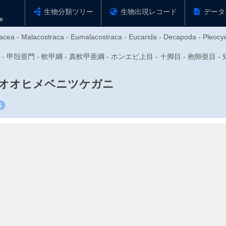
生物分類ツリー
生物出現レコード
データ
tacea - Malacostraca - Eumalacostraca - Eucarida - Decapoda - Pleocy
動物門 - 甲殻亜門 - 軟甲綱 - 真軟甲亜綱 - ホンエビ上目 - 十脚目 - 抱卵亜
オオヒメベニツケガニ