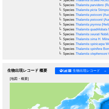
Species
Thalamita oculea
Alcoc
Species
Thalamita parvidens
(Ra
Species
Thalamita picta
Stimpso
Species
Thalamita poissoni
(Aud
Species
Thalamita poissonii
(Aud
Species
Thalamita prymna
(Herb
Species
Thalamita quadrilobata
M
Species
Thalamita seurati
Nobili
Species
Thalamita sima
H. Miln
Species
Thalamita spinicarpa
We
Species
Thalamita spinifera
Borr
Species
Thalamita stephensoni
C
生物出現レコード 概要
生物出現レコード →
[地図・概要]