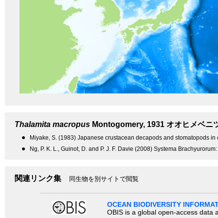
Thalamita macropus
Montogomery, 1931
オオヒメベニ
●
Miyake, S. (1983) Japanese crustacean decapods and stomatopods in col
●
Ng, P. K. L., Guinot, D. and P. J. F. Davie (2008) Systema Brachyurorum: 
関連リンク集
同生物を別サイトで閲覧
OCEAN BIODIVERSITY INFORMA
OBIS is a global open-access data a