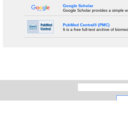
Google Scholar
Google Scholar provides a simple way
PubMed Central® (PMC)
It is a free full-text archive of biom