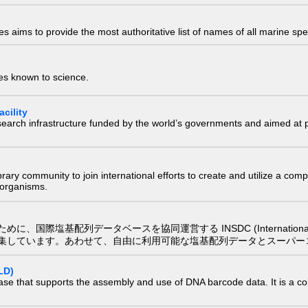
 aims to provide the most authoritative list of names of all marine spec
ies known to science.
cility
research infrastructure funded by the world’s governments and aimed a
e library community to join international efforts to create and utilize a 
) organisms.
配列データベースを協同運営する INSDC (International Nucleotide
集しています。あわせて、自由に利用可能な塩基配列データとスーパー
LD)
ase that supports the assembly and use of DNA barcode data. It is a col