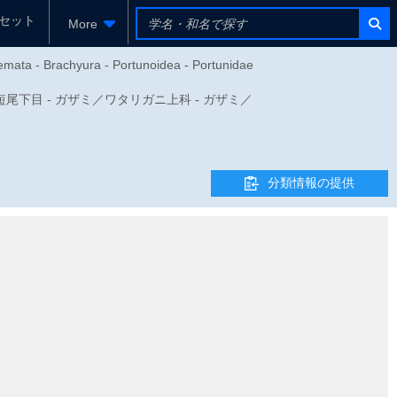
セット
More
emata - Brachyura - Portunoidea - Portunidae
目 - 短尾下目 - ガザミ／ワタリガニ上科 - ガザミ／
分類情報の提供