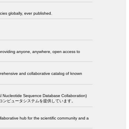
ies globally, ever published.
t providing anyone, anywhere, open access to
comprehensive and collaborative catalog of known
 Sequence Database Collaboration)
コンピュータシステムを提供しています。
laborative hub for the scientific community and a