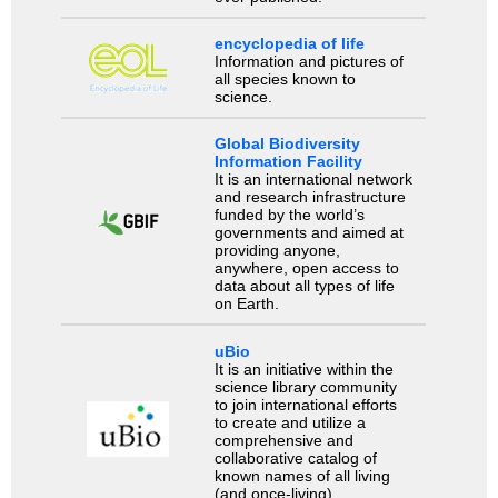
encyclopedia of life
Information and pictures of
all species known to
science.
Global Biodiversity
Information Facility
It is an international network
and research infrastructure
funded by the world’s
governments and aimed at
providing anyone,
anywhere, open access to
data about all types of life
on Earth.
uBio
It is an initiative within the
science library community
to join international efforts
to create and utilize a
comprehensive and
collaborative catalog of
known names of all living
(and once-living)