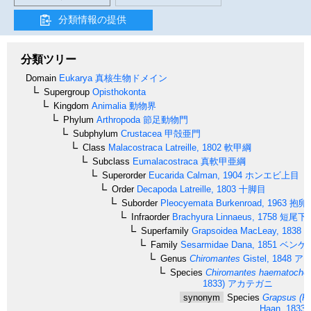
分類情報の提供
分類ツリー
Domain
Eukarya
真核生物ドメイン
Supergroup
Opisthokonta
Kingdom
Animalia
動物界
Phylum
Arthropoda
節足動物門
Subphylum
Crustacea
甲殻亜門
Class
Malacostraca
Latreille, 1802
軟甲綱
Subclass
Eumalacostraca
真軟甲亜綱
Superorder
Eucarida
Calman, 1904
ホンエビ上目
Order
Decapoda
Latreille, 1803
十脚目
Suborder
Pleocyemata
Burkenroad, 1963
抱卵
Infraorder
Brachyura
Linnaeus, 1758
短尾下
Superfamily
Grapsoidea
MacLeay, 1838
イ
Family
Sesarmidae
Dana, 1851
ベンケ
Genus
Chiromantes
Gistel, 1848
アカ
Species
Chiromantes haematochei
1833)
アカテガニ
synonym
Species
Grapsus (P
Haan, 1833