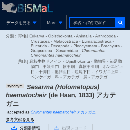
データを見る
More
分類 :
[学名] Eukarya - Opisthokonta - Animalia - Arthropoda -
Crustacea - Malacostraca - Eumalacostraca -
Eucarida - Decapoda - Pleocyemata - Brachyura -
Grapsoidea - Sesarmidae -
Chiromantes
-
Chiromantes haematocheir
[和名] 真核生物ドメイン - Opisthokonta - 動物界 - 節足動
物門 - 甲殻亜門 - 軟甲綱 - 真軟甲亜綱 - ホンエビ上
目 - 十脚目 - 抱卵亜目 - 短尾下目 - イワガニ上科 -
ベンケイガニ科 - アカテガニ属 - アカテガニ
Sesarma (Holometopus)
synonym
haematocheir
(de Haan, 1833)
アカテ
ガニ
accepted as
Chiromantes haematocheir
アカテガニ
参考文献を見る
分類群情報
出現レコード