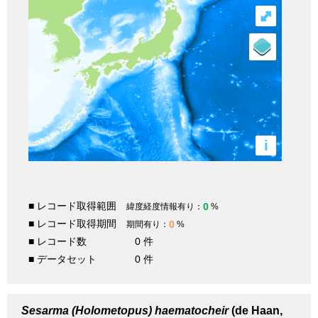
⤢
i
■ レコード取得範囲
0
緯度経度情報有り：
%
■ レコード取得期間
0
期間有り：
%
■ レコード数
0 件
■ データセット
0 件
Sesarma (Holometopus) haematocheir
(de Haan,