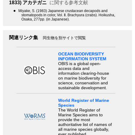
1833)
アカテガニ
に関する参考文献
●
Miyake, S. (1983) Japanese crustacean decapods and
stomatopods in color, Vol. Ⅱ. Brachyura (crabs). Hoikusha,
Osaka, 277pp. (in Japanese).
関連リンク集
同生物を別サイトで閲覧
OCEAN BIODIVERSITY
INFORMATION SYSTEM
OBIS is a global open-
access data and
information clearing-house
on marine biodiversity for
science, conservation and
sustainable development.
World Register of Marine
Species
The World Register of
Marine Species aims to
provide the most
authoritative list of names of
all marine species globally,
ever published.