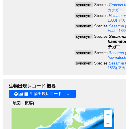
synonym
Species
Grapsus ha
カテガニ
synonym
Species
Holometopu
1833)
アカテ
synonym
Species
Sesarma (Ch
Haan, 1833)
Sesarma 
synonym
Species
haematoch
テガニ
synonym
Species
Sesarma (H
haematochei
synonym
Species
Sesarma ha
1833)
アカテ
生物出現レコード 概要
生物出現レコード →
[地図・概要]
+
–