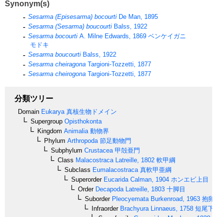
Synonym(s)
Sesarma (Episesarma) bocourti
De Man, 1895
Sesarma (Sesarma) boucourti
Balss, 1922
Sesarma bocourti
A. Milne Edwards, 1869
ベンケイガニ
モドキ
Sesarma boucourti
Balss, 1922
Sesarma cheiragona
Targioni-Tozzetti, 1877
Sesarma cheirogona
Targioni-Tozzetti, 1877
分類ツリー
Domain
Eukarya
真核生物ドメイン
Supergroup
Opisthokonta
Kingdom
Animalia
動物界
Phylum
Arthropoda
節足動物門
Subphylum
Crustacea
甲殻亜門
Class
Malacostraca
Latreille, 1802
軟甲綱
Subclass
Eumalacostraca
真軟甲亜綱
Superorder
Eucarida
Calman, 1904
ホンエビ上目
Order
Decapoda
Latreille, 1803
十脚目
Suborder
Pleocyemata
Burkenroad, 1963
抱卵
Infraorder
Brachyura
Linnaeus, 1758
短尾下