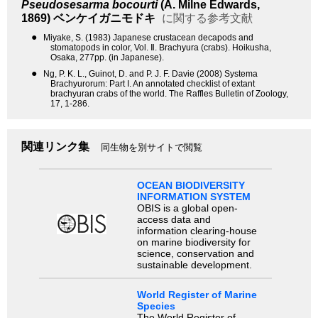
Pseudosesarma bocourti
(A. Milne Edwards,
1869)
ベンケイガニモドキ
に関する参考文献
●
Miyake, S. (1983) Japanese crustacean decapods and
stomatopods in color, Vol. Ⅱ. Brachyura (crabs). Hoikusha,
Osaka, 277pp. (in Japanese).
●
Ng, P. K. L., Guinot, D. and P. J. F. Davie (2008) Systema
Brachyurorum: Part I. An annotated checklist of extant
brachyuran crabs of the world. The Raffles Bulletin of Zoology,
17, 1-286.
関連リンク集
同生物を別サイトで閲覧
OCEAN BIODIVERSITY
INFORMATION SYSTEM
OBIS is a global open-
access data and
information clearing-house
on marine biodiversity for
science, conservation and
sustainable development.
World Register of Marine
Species
The World Register of