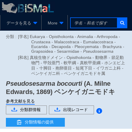
データを見る
More
分類 :
[学名] Eukarya - Opisthokonta - Animalia - Arthropoda -
Crustacea - Malacostraca - Eumalacostraca -
Eucarida - Decapoda - Pleocyemata - Brachyura -
Grapsoidea - Sesarmidae -
Pseudosesarma
[和名] 真核生物ドメイン - Opisthokonta - 動物界 - 節足動
物門 - 甲殻亜門 - 軟甲綱 - 真軟甲亜綱 - ホンエビ上
目 - 十脚目 - 抱卵亜目 - 短尾下目 - イワガニ上科 -
ベンケイガニ科 - ベンケイガニモドキ属
Pseudosesarma bocourti
(A. Milne
Edwards, 1869)
ベンケイガニモドキ
参考文献を見る
分類群情報
出現レコード
分類情報の提供