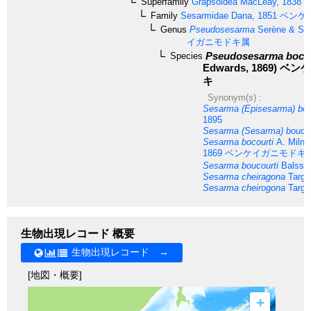
Superfamily
Grapsoidea
MacLeay, 1838
イ
Family
Sesarmidae
Dana, 1851
ベンケ
Genus
Pseudosesarma
Serène & Soh
イガニモドキ属
Pseudosesarma bocou
Species
Edwards, 1869)
ベンケ
キ
Synonym(s) :
Sesarma (Episesarma) boc
1895
Sesarma (Sesarma) boucou
Sesarma bocourti
A. Milne
1869
ベンケイガニモドキ
Sesarma boucourti
Balss, 
Sesarma cheiragona
Targio
Sesarma cheirogona
Targio
生物出現レコード 概要
生物出現レコード →
[地図・概要]
+