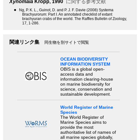
Xynomaia
Kropp, 1990
に関する参考文献
●
Ng, P. K. L., Guinot, D. and P. J. F. Davie (2008) Systema
Brachyurorum: Part I. An annotated checklist of extant
brachyuran crabs of the world. The Raffles Bulletin of Zoology,
17, 1-286.
関連リンク集
同生物を別サイトで閲覧
OCEAN BIODIVERSITY
INFORMATION SYSTEM
OBIS is a global open-
access data and
information clearing-house
on marine biodiversity for
science, conservation and
sustainable development.
World Register of Marine
Species
The World Register of
Marine Species aims to
provide the most
authoritative list of names of
all marine species globally,