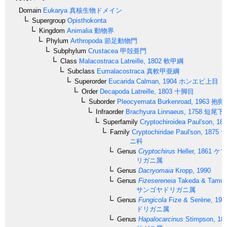
Domain
Eukarya
真核生物ドメイン
Supergroup
Opisthokonta
Kingdom
Animalia
動物界
Phylum
Arthropoda
節足動物門
Subphylum
Crustacea
甲殻亜門
Class
Malacostraca
Latreille, 1802
軟甲綱
Subclass
Eumalacostraca
真軟甲亜綱
Superorder
Eucarida
Calman, 1904
ホンエビ上目
Order
Decapoda
Latreille, 1803
十脚目
Suborder
Pleocyemata
Burkenroad, 1963
抱卵
Infraorder
Brachyura
Linnaeus, 1758
短尾下
Superfamily
Cryptochiroidea
Paul'son, 18
Family
Cryptochiridae
Paul'son, 1875
サ
ニ科
Genus
Cryptochirus
Heller, 1861
ケブ
リガニ属
Genus
Dacryomaia
Kropp, 1990
Genus
Fizesereneia
Takeda & Tamur
サンゴヤドリガニ属
Genus
Fungicola
Fize & Serène, 195
ドリガニ属
Genus
Hapalocarcinus
Stimpson, 18