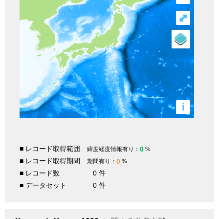
⤢
i
■ レコード取得範囲
0
緯度経度情報有り：
%
■ レコード取得期間
0
期間有り：
%
■ レコード数
0 件
■ データセット
0 件