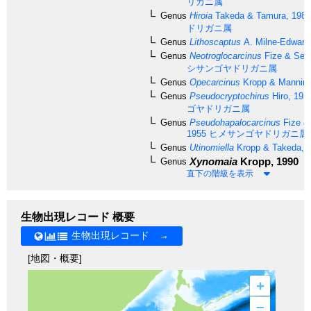
リガニ属
Genus
Hiroia
Takeda & Tamura, 1981
ドリガニ属
Genus
Lithoscaptus
A. Milne-Edward
Genus
Neotroglocarcinus
Fize & Ser
シサンゴヤドリガニ属
Genus
Opecarcinus
Kropp & Manning
Genus
Pseudocryptochirus
Hiro, 193
ゴヤドリガニ属
Genus
Pseudohapalocarcinus
Fize &
1955
ヒメサンゴヤドリガニ属
Genus
Utinomiella
Kropp & Takeda, 
Xynomaia
Kropp, 1990
Genus
直下の階級を表示
生物出現レコード 概要
生物出現レコード →
[地図・概要]
+
–