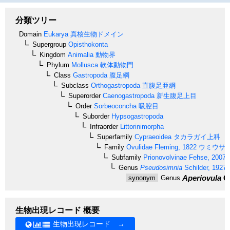
分類ツリー
Domain
Eukarya
真核生物ドメイン
Supergroup
Opisthokonta
Kingdom
Animalia
動物界
Phylum
Mollusca
軟体動物門
Class
Gastropoda
腹足綱
Subclass
Orthogastropoda
直腹足亜綱
Superorder
Caenogastropoda
新生腹足上目
Order
Sorbeoconcha
吸腔目
Suborder
Hypsogastropoda
Infraorder
Littorinimorpha
Superfamily
Cypraeoidea
タカラガイ上科
Family
Ovulidae
Fleming, 1822
ウミウサ
Subfamily
Prionovolvinae
Fehse, 2007
Genus
Pseudosimnia
Schilder, 1927
Aperiovula
Ca
synonym
Genus
生物出現レコード 概要
生物出現レコード →