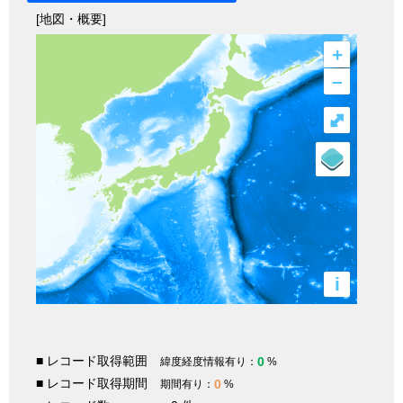
[地図・概要]
+
–
⤢
i
■ レコード取得範囲
0
緯度経度情報有り：
%
■ レコード取得期間
0
期間有り：
%