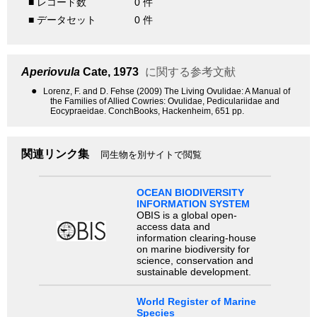
■ レコード数
0 件
■ データセット
0 件
Aperiovula
Cate, 1973
に関する参考文献
●
Lorenz, F. and D. Fehse (2009) The Living Ovulidae: A Manual of
the Families of Allied Cowries: Ovulidae, Pediculariidae and
Eocypraeidae. ConchBooks, Hackenheim, 651 pp.
関連リンク集
同生物を別サイトで閲覧
OCEAN BIODIVERSITY
INFORMATION SYSTEM
OBIS is a global open-
access data and
information clearing-house
on marine biodiversity for
science, conservation and
sustainable development.
World Register of Marine
Species