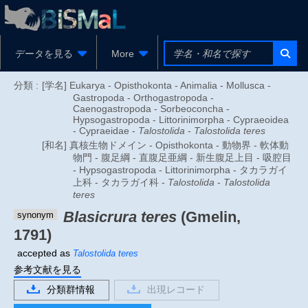
データを見る
More
分類 :
[学名] Eukarya - Opisthokonta - Animalia - Mollusca -
Gastropoda - Orthogastropoda -
Caenogastropoda - Sorbeoconcha -
Hypsogastropoda - Littorinimorpha - Cypraeoidea
- Cypraeidae -
Talostolida
-
Talostolida teres
[和名] 真核生物ドメイン - Opisthokonta - 動物界 - 軟体動
物門 - 腹足綱 - 直腹足亜綱 - 新生腹足上目 - 吸腔目
- Hypsogastropoda - Littorinimorpha - タカラガイ
上科 - タカラガイ科 -
Talostolida
-
Talostolida
teres
Blasicrura teres
(Gmelin,
synonym
1791)
accepted as
Talostolida teres
参考文献を見る
分類群情報
出現レコード