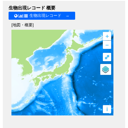
生物出現レコード 概要
生物出現レコード →
[地図・概要]
+
–
⤢
i