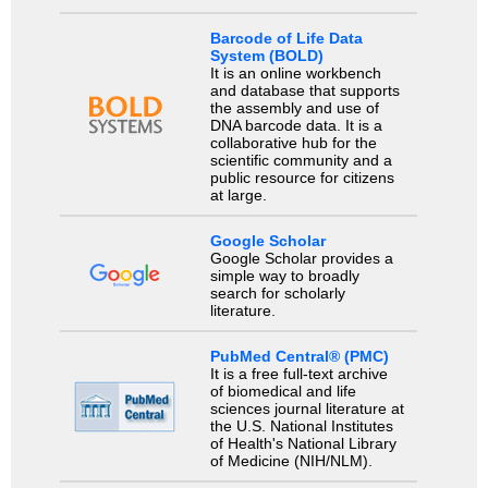
Barcode of Life Data
System (BOLD)
It is an online workbench
and database that supports
the assembly and use of
DNA barcode data. It is a
collaborative hub for the
scientific community and a
public resource for citizens
at large.
Google Scholar
Google Scholar provides a
simple way to broadly
search for scholarly
literature.
PubMed Central® (PMC)
It is a free full-text archive
of biomedical and life
sciences journal literature at
the U.S. National Institutes
of Health's National Library
of Medicine (NIH/NLM).