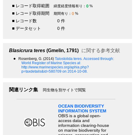
■ レコード取得範囲
0
緯度経度情報有り：
%
■ レコード取得期間
0
期間有り：
%
■ レコード数
0 件
■ データセット
0 件
Blasicrura teres
(Gmelin, 1791)
に関する参考文献
●
Rosenberg, G. (2014)
Talostolida teres.
Accessed through:
World Register of Marine Species at
http://www.marinespecies.org/aphia.php?
p=taxdetails&id=580709 on 2014-10-08.
関連リンク集
同生物を別サイトで閲覧
OCEAN BIODIVERSITY
INFORMATION SYSTEM
OBIS is a global open-
access data and
information clearing-house
on marine biodiversity for
science, conservation and