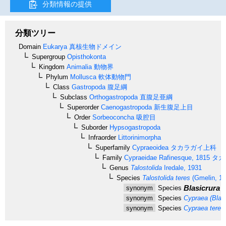
分類情報の提供
分類ツリー
Domain
Eukarya
真核生物ドメイン
Supergroup
Opisthokonta
Kingdom
Animalia
動物界
Phylum
Mollusca
軟体動物門
Class
Gastropoda
腹足綱
Subclass
Orthogastropoda
直腹足亜綱
Superorder
Caenogastropoda
新生腹足上目
Order
Sorbeoconcha
吸腔目
Suborder
Hypsogastropoda
Infraorder
Littorinimorpha
Superfamily
Cypraeoidea
タカラガイ上科
Family
Cypraeidae
Rafinesque, 1815
タカ
Genus
Talostolida
Iredale, 1931
Species
Talostolida teres
(Gmelin, 17
Blasicrura t
synonym
Species
synonym
Species
Cypraea (Blasi
synonym
Species
Cypraea teres