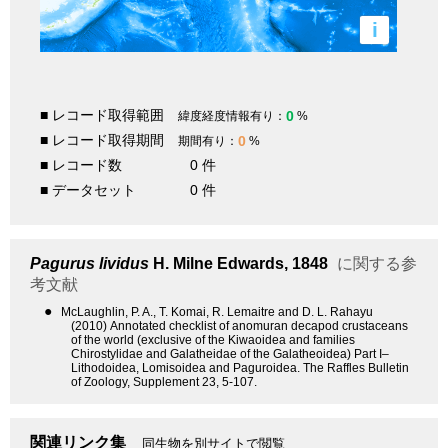
i
■ レコード取得範囲
0
緯度経度情報有り：
%
■ レコード取得期間
0
期間有り：
%
■ レコード数
0 件
■ データセット
0 件
Pagurus lividus
H. Milne Edwards, 1848
に関する参
考文献
●
McLaughlin, P. A., T. Komai, R. Lemaitre and D. L. Rahayu
(2010) Annotated checklist of anomuran decapod crustaceans
of the world (exclusive of the Kiwaoidea and families
Chirostylidae and Galatheidae of the Galatheoidea) Part I–
Lithodoidea, Lomisoidea and Paguroidea. The Raffles Bulletin
of Zoology, Supplement 23, 5-107.
関連リンク集
同生物を別サイトで閲覧