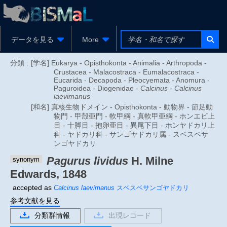
データを見る
More
分類 :
[学名] Eukarya - Opisthokonta - Animalia - Arthropoda -
Crustacea - Malacostraca - Eumalacostraca -
Eucarida - Decapoda - Pleocyemata - Anomura -
Paguroidea - Diogenidae -
Calcinus
-
Calcinus
laevimanus
[和名] 真核生物ドメイン - Opisthokonta - 動物界 - 節足動
物門 - 甲殻亜門 - 軟甲綱 - 真軟甲亜綱 - ホンエビ上
目 - 十脚目 - 抱卵亜目 - 異尾下目 - ホンヤドカリ上
科 - ヤドカリ科 - サンゴヤドカリ属 - スベスベサ
ンゴヤドカリ
Pagurus lividus
H. Milne
synonym
Edwards, 1848
accepted as
Calcinus laevimanus
スベスベサンゴヤドカリ
参考文献を見る
分類群情報
出現レコード