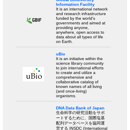
Information Facility
It is an international network
and research infrastructure
funded by the world’s
governments and aimed at
providing anyone,
anywhere, open access to
data about all types of life
on Earth.
uBio
It is an initiative within the
science library community
to join international efforts
to create and utilize a
comprehensive and
collaborative catalog of
known names of all living
(and once-living)
organisms.
DNA Data Bank of Japan
生命科学の研究活動をサポ
ートするために、国際塩基
配列データベースを協同運
営する INSDC (International