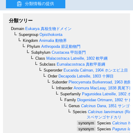
分類情報の提供
分類ツリー
Domain
Eukarya
真核生物ドメイン
Supergroup
Opisthokonta
Kingdom
Animalia
動物界
Phylum
Arthropoda
節足動物門
Subphylum
Crustacea
甲殻亜門
Class
Malacostraca
Latreille, 1802
軟甲綱
Subclass
Eumalacostraca
真軟甲亜綱
Superorder
Eucarida
Calman, 1904
ホンエビ上目
Order
Decapoda
Latreille, 1803
十脚目
Suborder
Pleocyemata
Burkenroad, 1963
抱卵
Infraorder
Anomura
MacLeay, 1838
異尾下目
Superfamily
Paguroidea
Latreille, 1802
ホ
Family
Diogenidae
Ortmann, 1892
ヤド
Genus
Calcinus
Dana, 1851
サンゴヤ
Species
Calcinus laevimanus
(Rand
スベサンゴヤドカリ
synonym
Species
Calcinus her
synonym
Species
Pagurus la