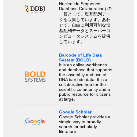
Nucleotide Sequence
Database Collaboration) の
一員として、塩基配列デー
タを収集しています。あわ
せて、自由に利用可能な塩
基配列データとスーパーコ
ンピュータシステムを提供
しています。
Barcode of Life Data
System (BOLD)
It is an online workbench
and database that supports
the assembly and use of
DNA barcode data. It is a
collaborative hub for the
scientific community and a
public resource for citizens
at large.
Google Scholar
Google Scholar provides a
simple way to broadly
search for scholarly
literature.