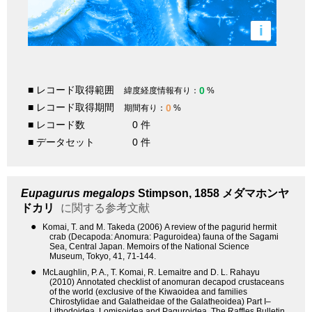
i
■ レコード取得範囲
0
緯度経度情報有り：
%
■ レコード取得期間
0
期間有り：
%
■ レコード数
0 件
■ データセット
0 件
Eupagurus megalops
Stimpson, 1858
メダマホンヤ
ドカリ
に関する参考文献
●
Komai, T. and M. Takeda (2006) A review of the pagurid hermit
crab (Decapoda: Anomura: Paguroidea) fauna of the Sagami
Sea, Central Japan. Memoirs of the National Science
Museum, Tokyo, 41, 71-144.
●
McLaughlin, P. A., T. Komai, R. Lemaitre and D. L. Rahayu
(2010) Annotated checklist of anomuran decapod crustaceans
of the world (exclusive of the Kiwaoidea and families
Chirostylidae and Galatheidae of the Galatheoidea) Part I–
Lithodoidea, Lomisoidea and Paguroidea. The Raffles Bulletin