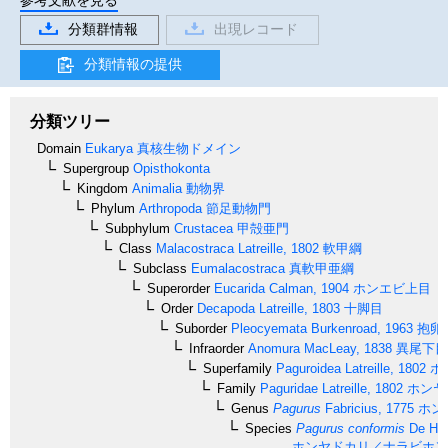
分類群情報
出現レコード
分類情報の提供
分類ツリー
Domain
Eukarya
真核生物ドメイン
Supergroup
Opisthokonta
Kingdom
Animalia
動物界
Phylum
Arthropoda
節足動物門
Subphylum
Crustacea
甲殻亜門
Class
Malacostraca
Latreille, 1802
軟甲綱
Subclass
Eumalacostraca
真軟甲亜綱
Superorder
Eucarida
Calman, 1904
ホンエビ上目
Order
Decapoda
Latreille, 1803
十脚目
Suborder
Pleocyemata
Burkenroad, 1963
抱卵
Infraorder
Anomura
MacLeay, 1838
異尾下目
Superfamily
Paguroidea
Latreille, 1802
ホ
Family
Paguridae
Latreille, 1802
ホンヤ
Genus
Pagurus
Fabricius, 1775
ホン
Species
Pagurus conformis
De Haa
ホンヤドカリ／ナラビホン