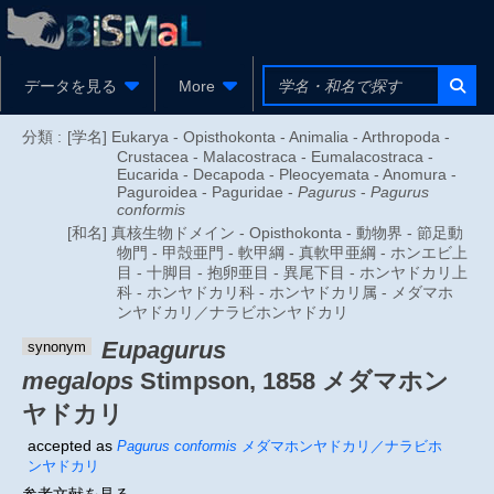
データを見る
More
分類 :
[学名] Eukarya - Opisthokonta - Animalia - Arthropoda -
Crustacea - Malacostraca - Eumalacostraca -
Eucarida - Decapoda - Pleocyemata - Anomura -
Paguroidea - Paguridae -
Pagurus
-
Pagurus
conformis
[和名] 真核生物ドメイン - Opisthokonta - 動物界 - 節足動
物門 - 甲殻亜門 - 軟甲綱 - 真軟甲亜綱 - ホンエビ上
目 - 十脚目 - 抱卵亜目 - 異尾下目 - ホンヤドカリ上
科 - ホンヤドカリ科 - ホンヤドカリ属 - メダマホ
ンヤドカリ／ナラビホンヤドカリ
Eupagurus
synonym
megalops
Stimpson, 1858
メダマホン
ヤドカリ
accepted as
Pagurus conformis
メダマホンヤドカリ／ナラビホ
ンヤドカリ
参考文献を見る