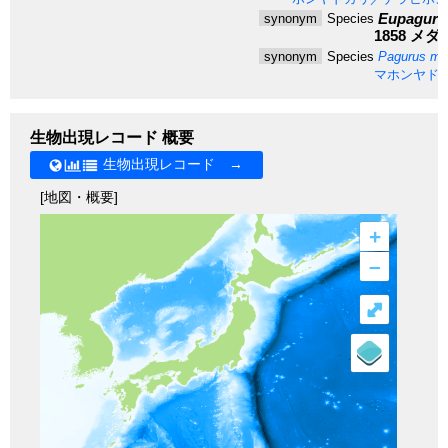
Eupaguru
synonym
Species
1858
メダ
synonym
Species
Pagurus me
マホンヤド
生物出現レコード 概要
生物出現レコード →
[地図・概要]
+
–
⤢