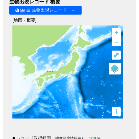
生物出現レコード 概要
生物出現レコード →
[地図・概要]
+
–
⤢
i
■ レコード取得範囲
100
緯度経度情報有り：
%