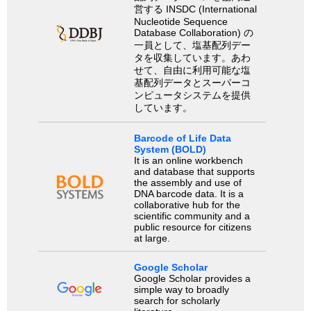
営する INSDC (International
Nucleotide Sequence
Database Collaboration) の
一員として、塩基配列デー
タを収集しています。あわ
せて、自由に利用可能な塩
基配列データとスーパーコ
ンピュータシステムを提供
しています。
Barcode of Life Data
System (BOLD)
It is an online workbench
and database that supports
the assembly and use of
DNA barcode data. It is a
collaborative hub for the
scientific community and a
public resource for citizens
at large.
Google Scholar
Google Scholar provides a
simple way to broadly
search for scholarly