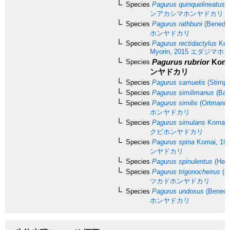
Species
Pagurus quinquelineatus
K
ンアカシマホンヤドカリ
Species
Pagurus rathbuni
(Benedic
ホンヤドカリ
Species
Pagurus rectidactylus
Kom
Myorin, 2015
エダジマホン
Pagurus rubrior
Koma
Species
ンヤドカリ
Species
Pagurus samuelis
(Stimps
Species
Pagurus similimanus
(Bal
Species
Pagurus similis
(Ortmann,
ホンヤドカリ
Species
Pagurus simulans
Komai,
クビホンヤドカリ
Species
Pagurus spina
Komai, 19
ンヤドカリ
Species
Pagurus spinulentus
(Hend
Species
Pagurus trigonocheirus
(S
ツカドホンヤドカリ
Species
Pagurus undosus
(Benedic
ホンヤドカリ