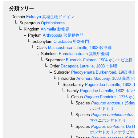
分類ツリー
Domain
Eukarya
真核生物ドメイン
Supergroup
Opisthokonta
Kingdom
Animalia
動物界
Phylum
Arthropoda
節足動物門
Subphylum
Crustacea
甲殻亜門
Class
Malacostraca
Latreille, 1802
軟甲綱
Subclass
Eumalacostraca
真軟甲亜綱
Superorder
Eucarida
Calman, 1904
ホンエビ上目
Order
Decapoda
Latreille, 1803
十脚目
Suborder
Pleocyemata
Burkenroad, 1963
抱卵
Infraorder
Anomura
MacLeay, 1838
異尾下目
Superfamily
Paguroidea
Latreille, 1802
ホ
Family
Paguridae
Latreille, 1802
ホンヤ
Genus
Pagurus
Fabricius, 1775
ホン
Species
Pagurus angustus
(Stimps
ホンヤドカリ
Species
Pagurus brachiomastus
(T
マベニホンヤドカリ
Species
Pagurus conformis
De Haa
ホンヤドカリ／ナラビホン