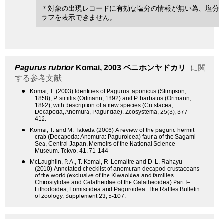
＊対象の出現レコードに有効な塩分の情報が無い為、塩分
ラフを表示できません。
Pagurus rubrior
Komai, 2003
ベニホンヤドカリ
に関
する参考文献
●
Komai, T. (2003) Identities of Pagurus japonicus (Stimpson,
1858), P. similis (Ortmann, 1892) and P. barbatus (Ortmann,
1892), with description of a new species (Crustacea,
Decapoda, Anomura, Paguridae). Zoosystema, 25(3), 377-
412.
●
Komai, T. and M. Takeda (2006) A review of the pagurid hermit
crab (Decapoda: Anomura: Paguroidea) fauna of the Sagami
Sea, Central Japan. Memoirs of the National Science
Museum, Tokyo, 41, 71-144.
●
McLaughlin, P. A., T. Komai, R. Lemaitre and D. L. Rahayu
(2010) Annotated checklist of anomuran decapod crustaceans
of the world (exclusive of the Kiwaoidea and families
Chirostylidae and Galatheidae of the Galatheoidea) Part I–
Lithodoidea, Lomisoidea and Paguroidea. The Raffles Bulletin
of Zoology, Supplement 23, 5-107.