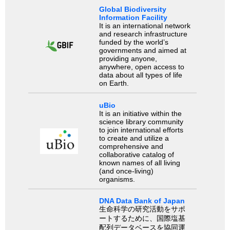
Global Biodiversity
Information Facility
It is an international network
and research infrastructure
funded by the world’s
governments and aimed at
providing anyone,
anywhere, open access to
data about all types of life
on Earth.
uBio
It is an initiative within the
science library community
to join international efforts
to create and utilize a
comprehensive and
collaborative catalog of
known names of all living
(and once-living)
organisms.
DNA Data Bank of Japan
生命科学の研究活動をサポ
ートするために、国際塩基
配列データベースを協同運