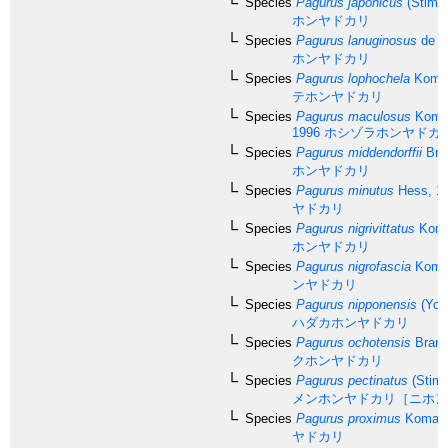
Species
Pagurus japonicus
(Stimp
ホンヤドカリ
Species
Pagurus lanuginosus
de H
ホンヤドカリ
Species
Pagurus lophochela
Komai
テホンヤドカリ
Species
Pagurus maculosus
Komai
1996
ホシゾラホンヤドカ
Species
Pagurus middendorffii
Bran
ホンヤドカリ
Species
Pagurus minutus
Hess, 1
ヤドカリ
Species
Pagurus nigrivittatus
Koma
ホンヤドカリ
Species
Pagurus nigrofascia
Komai
ンヤドカリ
Species
Pagurus nipponensis
(Yok
ハダカホンヤドカリ
Species
Pagurus ochotensis
Brand
クホンヤドカリ
Species
Pagurus pectinatus
(Stimp
メンホンヤドカリ［ニホン
Species
Pagurus proximus
Komai,
ヤドカリ