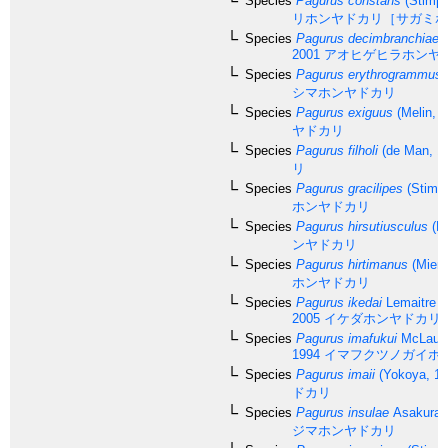
Species
Pagurus constans
(Stimps
リホンヤドカリ［サガミホ
Species
Pagurus decimbranchiae
K
2001
アオヒゲヒラホンヤ
Species
Pagurus erythrogrammus
シマホンヤドカリ
Species
Pagurus exiguus
(Melin, 1
ヤドカリ
Species
Pagurus filholi
(de Man, 1
リ
Species
Pagurus gracilipes
(Stimp
ホンヤドカリ
Species
Pagurus hirsutiusculus
(Da
ンヤドカリ
Species
Pagurus hirtimanus
(Miers
ホンヤドカリ
Species
Pagurus ikedai
Lemaitre 
2005
イケダホンヤドカリ
Species
Pagurus imafukui
McLaugh
1994
イマフクツノガイホ
Species
Pagurus imaii
(Yokoya, 19
ドカリ
Species
Pagurus insulae
Asakura,
ジマホンヤドカリ