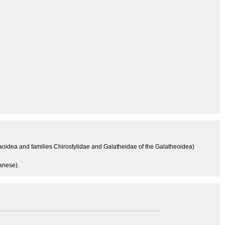
aoidea and families Chirostylidae and Galatheidae of the Galatheoidea)
anese).