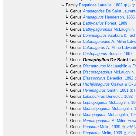
Family
Paguridae
Latreille, 1802
ホンヤ
Genus
Anapagrides
De Saint Laurent
Genus
Anapagurus
Henderson, 1886
Genus
Bathynarius
Forest, 1989
Genus
Bathypaguropsis
McLaughlin,
Genus
Boninpagurus
Asakura & Tach
Genus
Catapaguroides
A. Milne Edwa
Genus
Catapagurus
A. Milne Edward
Genus
Cestopagurus
Bouvier, 1897
Decaphyllus
De Saint Lau
Genus
Genus
Diacanthurus
McLaughlin & Fo
Genus
Discorsopagurus
McLaughlin,
Genus
Elassochirus
Benedict, 1892
Genus
Hachijopagurus
Osawa & Okun
Genus
Hemipagurus
Smith, 1881
エ
Genus
Labidochirus
Benedict, 1892
Genus
Lophopagurus
McLaughlin, 19
Genus
Michelopagurus
McLaughlin, 
Genus
Micropagurus
McLaughlin, 19
Genus
Nematopagurus
A. Milne-Edwa
Genus
Paguritta
Melin, 1939
カンザ
Genus
Pagurixus
Melin, 1939
ヒメホ