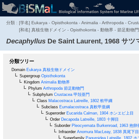
分類 :
[学名] Eukarya - Opisthokonta - Animalia - Arthropoda - Crus
[和名] 真核生物ドメイン - Opisthokonta - 動物界 - 節足
Decaphyllus
De Saint Laurent, 1968
サツ
分類ツリー
Domain
Eukarya
真核生物ドメイン
Supergroup
Opisthokonta
Kingdom
Animalia
動物界
Phylum
Arthropoda
節足動物門
Subphylum
Crustacea
甲殻亜門
Class
Malacostraca
Latreille, 1802
軟甲綱
Subclass
Eumalacostraca
真軟甲亜綱
Superorder
Eucarida
Calman, 1904
ホンエビ上目
Order
Decapoda
Latreille, 1803
十脚目
Suborder
Pleocyemata
Burkenroad, 1963
抱卵
Infraorder
Anomura
MacLeay, 1838
異尾下目
Superfamily
Paguroidea
Latreille, 1802
ホ