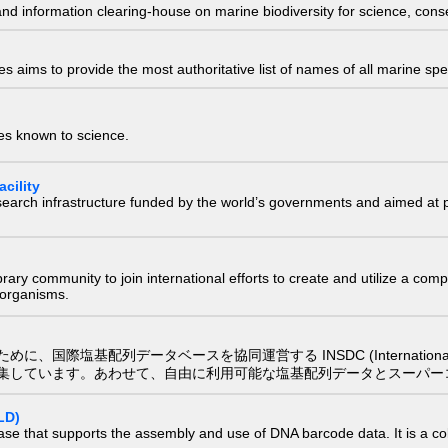
nd information clearing-house on marine biodiversity for science, con
 aims to provide the most authoritative list of names of all marine spec
ies known to science.
cility
research infrastructure funded by the world’s governments and aimed a
e library community to join international efforts to create and utilize a 
) organisms.
配列データベースを協同運営する INSDC (International Nucleotide
集しています。あわせて、自由に利用可能な塩基配列データとスーパー
LD)
ase that supports the assembly and use of DNA barcode data. It is a col