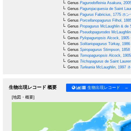
Genus
Pagurodofleinia
Asakura, 200
Genus
Pagurojacquesia
de Saint Lau
Genus
Pagurus
Fabricius, 1775
ホン
Genus
Porcellanopagurus
Filhol, 188
Genus
Propagurus
McLaughlin & de S
Genus
Pseudopagurodes
McLaughlin
Genus
Pylopaguropsis
Alcock, 1905
Genus
Solitariopagurus
Türkay, 1986
Genus
Spiropagurus
Stimpson, 1858
Genus
Tomopaguropsis
Alcock, 1905
Genus
Trichopagurus
de Saint Lauren
Genus
Turleania
McLaughlin, 1997
ネ
生物出現レコード 概要
生物出現レコード →
[地図・概要]