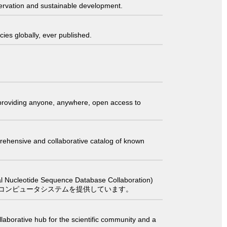
servation and sustainable development.
ies globally, ever published.
t providing anyone, anywhere, open access to
comprehensive and collaborative catalog of known
 Sequence Database Collaboration)
コンピュータシステムを提供しています。
laborative hub for the scientific community and a