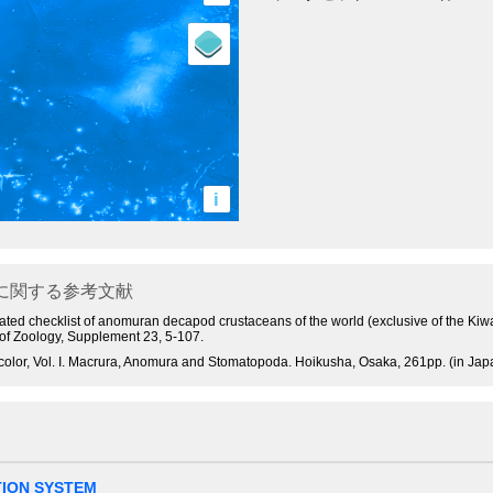
i
に関する参考文献
tated checklist of anomuran decapod crustaceans of the world (exclusive of the Kiw
 of Zoology, Supplement 23, 5-107.
olor, Vol. I. Macrura, Anomura and Stomatopoda. Hoikusha, Osaka, 261pp. (in Jap
TION SYSTEM