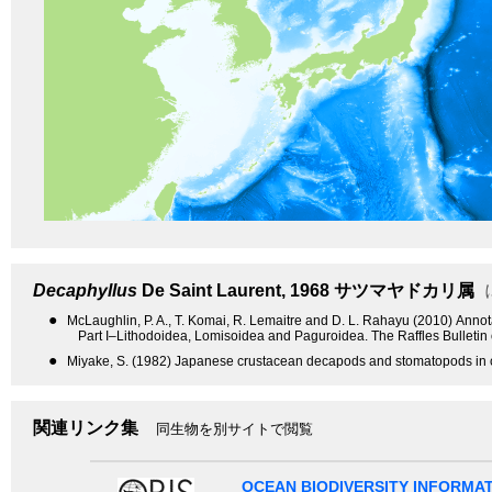
Decaphyllus
De Saint Laurent, 1968
サツマヤドカリ属
●
McLaughlin, P. A., T. Komai, R. Lemaitre and D. L. Rahayu (2010) Anno
Part I–Lithodoidea, Lomisoidea and Paguroidea. The Raffles Bulletin
●
Miyake, S. (1982) Japanese crustacean decapods and stomatopods in c
関連リンク集
同生物を別サイトで閲覧
OCEAN BIODIVERSITY INFORMA