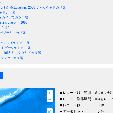
5
rent & McLaughlin, 2000
ジャックヤドカリ属
ヤドカリ属
5
カイガラカツギ属
aint Laurent, 1998
, 1997
ゼブラヤドカリ属
ゼンマイヤドカリ属
トゲナシヤドカリ属
t, 1968
ヤワクダヤドカリ属
ジレヤドカリ属
+
■ レコード取得範囲
緯度経度情報
–
■ レコード取得期間
0
期間有り：
■ レコード数
0 件
⤢
■ データセット
0 件