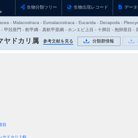
生物分類ツリー
生物出現レコード
データ
tacea - Malacostraca - Eumalacostraca - Eucarida - Decapoda - Pleoc
動物門 - 甲殻亜門 - 軟甲綱 - 真軟甲亜綱 - ホンエビ上目 - 十脚目 - 抱卵亜
マヤドカリ属
参考文献を見る
分類群情報
亜目
ンヤドカリ上科