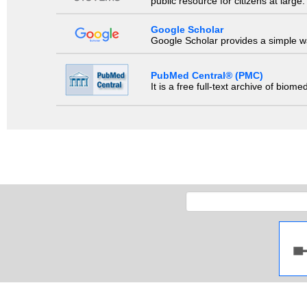
public resource for citizens at large.
Google Scholar
Google Scholar provides a simple way
PubMed Central® (PMC)
It is a free full-text archive of biom