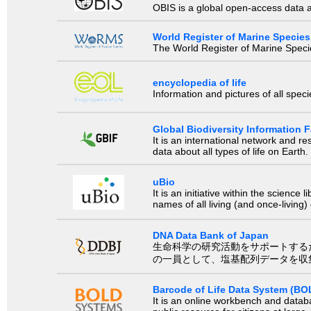
OBIS is a global open-access data a
World Register of Marine Species
The World Register of Marine Species
encyclopedia of life
Information and pictures of all spec
Global Biodiversity Information Fa
It is an international network and 
data about all types of life on Earth.
uBio
It is an initiative within the scienc
names of all living (and once-living
DNA Data Bank of Japan
生命科学の研究活動をサポートするために、国際塩基
の一員として、塩基配列データを収
Barcode of Life Data System (BO
It is an online workbench and datab