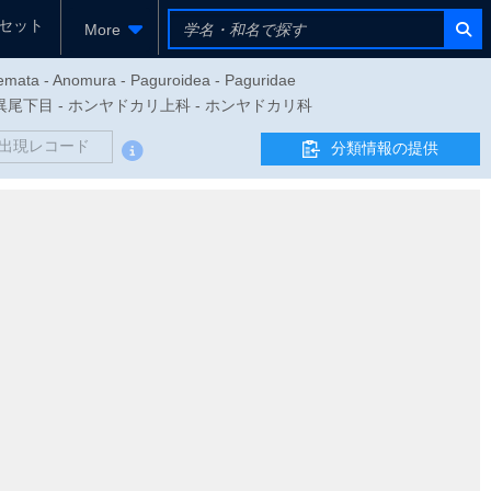
セット
More
yemata - Anomura - Paguroidea - Paguridae
目 - 異尾下目 - ホンヤドカリ上科 - ホンヤドカリ科
出現レコード
分類情報の提供