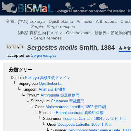
分類 :
[学名] Eukarya - Opisthokonta - Animalia - Arthropoda - Crus
Sergia
-
Sergia remipes
[和名] 真核生物ドメイン - Opisthokonta - 動物界 - 節足
-
Sergia remipes
Sergestes mollis
Smith, 1884
synonym
参考文
accepted as
Sergia remipes
分類ツリー
Domain
Eukarya
真核生物ドメイン
Supergroup
Opisthokonta
Kingdom
Animalia
動物界
Phylum
Arthropoda
節足動物門
Subphylum
Crustacea
甲殻亜門
Class
Malacostraca
Latreille, 1802
軟甲綱
Subclass
Eumalacostraca
真軟甲亜綱
Superorder
Eucarida
Calman, 1904
ホンエビ上目
Order
Decapoda
Latreille, 1803
十脚目
Suborder
Dendrobranchiata
Spence Bate, 1888