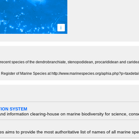
i
e recent species of the dendrobranchiate, stenopodidean, procarididean and carid
Register of Marine Species at http://www.marinespecies.org/aphia.php?p=taxdet
TION SYSTEM
nd information clearing-house on marine biodiversity for science, con
 aims to provide the most authoritative list of names of all marine spec