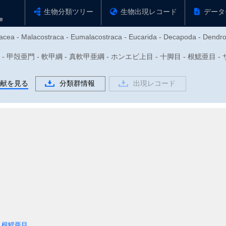
生物分類ツリー
生物出現レコード
データ
tacea - Malacostraca - Eumalacostraca - Eucarida - Decapoda - Dendro
動物門 - 甲殻亜門 - 軟甲綱 - 真軟甲亜綱 - ホンエビ上目 - 十脚目 - 根鰓亜
献を見る
分類群情報
出現レコード
根鰓亜目