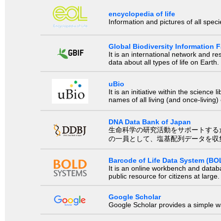
encyclopedia of life
Information and pictures of all spec
Global Biodiversity Information Fa
It is an international network and 
data about all types of life on Earth.
uBio
It is an initiative within the scienc
names of all living (and once-living
DNA Data Bank of Japan
生命科学の研究活動をサポートするために、国際塩基
の一員として、塩基配列データを収
Barcode of Life Data System (BO
It is an online workbench and datab
public resource for citizens at large.
Google Scholar
Google Scholar provides a simple way