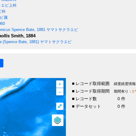
ラエビ上科
ビ科
ビ属
860
onicus
Spence Bate, 1881
ヤマトサクラエビ
ollis
Smith, 1884
a
(Spence Bate, 1881)
ヤマトサクラエビ
+
■ レコード取得範囲
緯度経度情報
–
■ レコード取得期間
0
期間有り：
■ レコード数
0 件
⤢
■ データセット
0 件