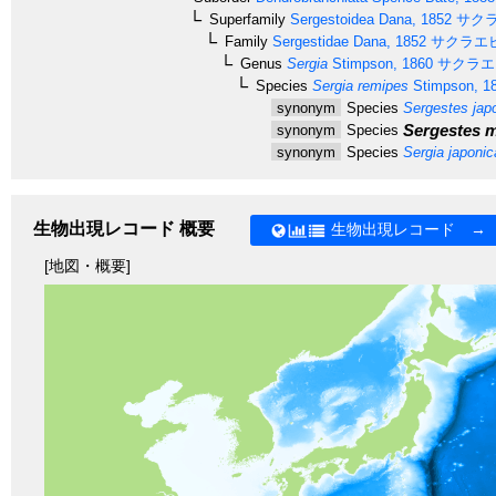
Superfamily
Sergestoidea
Dana, 1852
サク
Family
Sergestidae
Dana, 1852
サクラエ
Genus
Sergia
Stimpson, 1860
サクラエ
Species
Sergia remipes
Stimpson, 1
synonym
Species
Sergestes jap
Sergestes m
synonym
Species
synonym
Species
Sergia japonic
生物出現レコード 概要
生物出現レコード →
[地図・概要]