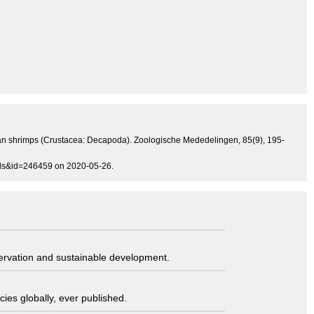
ean shrimps (Crustacea: Decapoda). Zoologische Mededelingen, 85(9), 195-
ails&id=246459 on 2020-05-26.
servation and sustainable development.
ies globally, ever published.