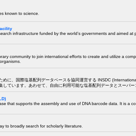
ies known to science.
cility
research infrastructure funded by the world’s governments and aimed a
e library community to join international efforts to create and utilize a 
) organisms.
配列データベースを協同運営する INSDC (International Nucleotide
集しています。あわせて、自由に利用可能な塩基配列データとスーパー
LD)
ase that supports the assembly and use of DNA barcode data. It is a col
 to broadly search for scholarly literature.