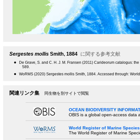
Sergestes mollis
Smith, 1884
に関する参考文献
●
De Grave, S. and C. H. J. M. Fransen (2011) Carideorum catalogus: th
589.
●
WoRMS (2020) Sergestes mollis Smith, 1884. Accessed through: World 
関連リンク集
同生物を別サイトで閲覧
OCEAN BIODIVERSITY INFORMA
OBIS is a global open-access data a
World Register of Marine Species
The World Register of Marine Species