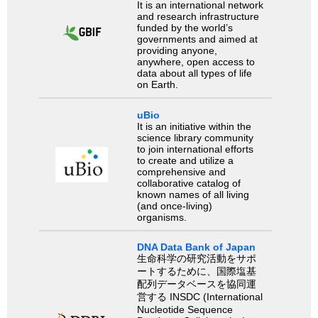
It is an international network
and research infrastructure
funded by the world’s
governments and aimed at
providing anyone,
anywhere, open access to
data about all types of life
on Earth.
uBio
It is an initiative within the
science library community
to join international efforts
to create and utilize a
comprehensive and
collaborative catalog of
known names of all living
(and once-living)
organisms.
DNA Data Bank of Japan
生命科学の研究活動をサポ
ートするために、国際塩基
配列データベースを協同運
営する INSDC (International
Nucleotide Sequence