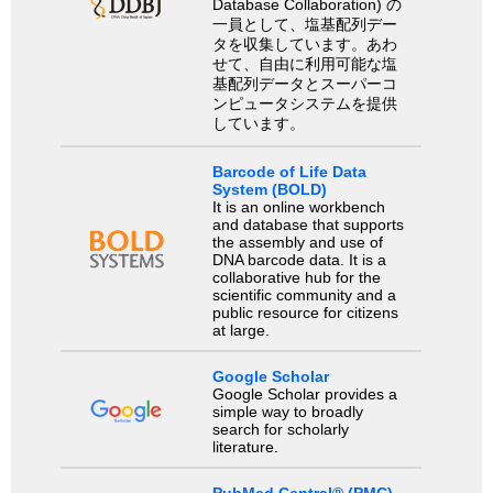
Database Collaboration) の
一員として、塩基配列デー
タを収集しています。あわ
せて、自由に利用可能な塩
基配列データとスーパーコ
ンピュータシステムを提供
しています。
Barcode of Life Data
System (BOLD)
It is an online workbench
and database that supports
the assembly and use of
DNA barcode data. It is a
collaborative hub for the
scientific community and a
public resource for citizens
at large.
Google Scholar
Google Scholar provides a
simple way to broadly
search for scholarly
literature.