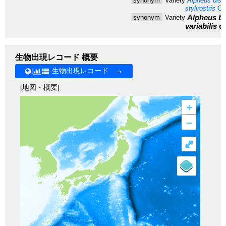
synonym
Variety
Alpheus bis-i
stylirostris
Cou
Alpheus bis
synonym
Variety
variabilis
de
生物出現レコード 概要
生物出現レコード →
[地図・概要]
+
–
⤢