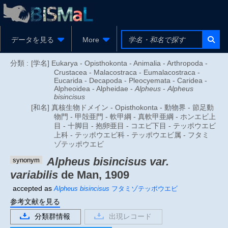
データを見る
More
分類 :
[学名] Eukarya - Opisthokonta - Animalia - Arthropoda -
Crustacea - Malacostraca - Eumalacostraca -
Eucarida - Decapoda - Pleocyemata - Caridea -
Alpheoidea - Alpheidae -
Alpheus
-
Alpheus
bisincisus
[和名] 真核生物ドメイン - Opisthokonta - 動物界 - 節足動
物門 - 甲殻亜門 - 軟甲綱 - 真軟甲亜綱 - ホンエビ上
目 - 十脚目 - 抱卵亜目 - コエビ下目 - テッポウエビ
上科 - テッポウエビ科 - テッポウエビ属 - フタミ
ゾテッポウエビ
Alpheus bisincisus var.
synonym
variabilis
de Man, 1909
accepted as
Alpheus bisincisus
フタミゾテッポウエビ
参考文献を見る
分類群情報
出現レコード