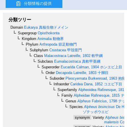
分類情報の提供
分類ツリー
Domain
Eukarya
真核生物ドメイン
Supergroup
Opisthokonta
Kingdom
Animalia
動物界
Phylum
Arthropoda
節足動物門
Subphylum
Crustacea
甲殻亜門
Class
Malacostraca
Latreille, 1802
軟甲綱
Subclass
Eumalacostraca
真軟甲亜綱
Superorder
Eucarida
Calman, 1904
ホンエビ上目
Order
Decapoda
Latreille, 1803
十脚目
Suborder
Pleocyemata
Burkenroad, 1963
抱卵
Infraorder
Caridea
Dana, 1852
コエビ下目
Superfamily
Alpheoidea
Rafinesque, 1815
Family
Alpheidae
Rafinesque, 1815
テ
Genus
Alpheus
Fabricius, 1798
テッ
Species
Alpheus bisincisus
De Haa
ゾテッポウエビ
synonym
Variety
Alpheus bis-i
malensis
Cout