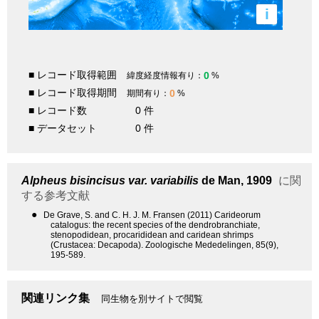
i
■ レコード取得範囲
0
緯度経度情報有り：
%
■ レコード取得期間
0
期間有り：
%
■ レコード数
0 件
■ データセット
0 件
Alpheus bisincisus var. variabilis
de Man, 1909
に関
する参考文献
●
De Grave, S. and C. H. J. M. Fransen (2011) Carideorum
catalogus: the recent species of the dendrobranchiate,
stenopodidean, procarididean and caridean shrimps
(Crustacea: Decapoda). Zoologische Mededelingen, 85(9),
195-589.
関連リンク集
同生物を別サイトで閲覧