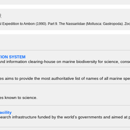
献
ical Expedition to Ambon (1990). Part 9. The Nassariidae (Mollusca: Gastropoda). 
TION SYSTEM
nd information clearing-house on marine biodiversity for science, con
 aims to provide the most authoritative list of names of all marine spec
ies known to science.
cility
research infrastructure funded by the world’s governments and aimed a