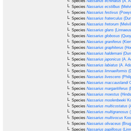
Species
Nassarius echinatus
(A. A
Species
Nassarius ecstilbus
(Melvi
Species
Nassarius festivus
(Powys
Species
Nassarius fraterculus
(Dun
Species
Nassarius fretorum
(Melvil
Species
Nassarius glans
(Linnaeus
Species
Nassarius globosus
(Quoy
Species
Nassarius graniferus
(Kien
Species
Nassarius graphiterus
(Hom
Species
Nassarius haldemani
(Dun
Species
Nassarius japonicus
(A. A
Species
Nassarius labiatus
(A. Ad
Species
Nassarius limnaeiformis
(D
Species
Nassarius livescens
(Phili
Species
Nassarius maccauslandi
C
Species
Nassarius margaritiferus
(
Species
Nassarius moestus
(Hinds
Species
Nassarius moolenbeeki
Ko
Species
Nassarius multicostatus
(
Species
Nassarius multigranosus
(
Species
Nassarius multivocus
Kool
Species
Nassarius olivaceus
(Brug
Species
Nassarius papillosus
(Linn