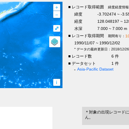
+
■ レコード取得範囲
緯度経度情報
–
緯度
-3.702474 ~ -3.
経度
128.048197 ~ 12
⤢
水深
7.000 ~ 7.000 m
■ レコード取得期間
1
期間有り：
1990/11/07 ~ 1990/12/02
* データの最終更新日：2018/12/26
■ レコード数
6 件
■ データセット
1 件
Asia-Pacific Dataset
i
＊対象の出現レコード
ん。