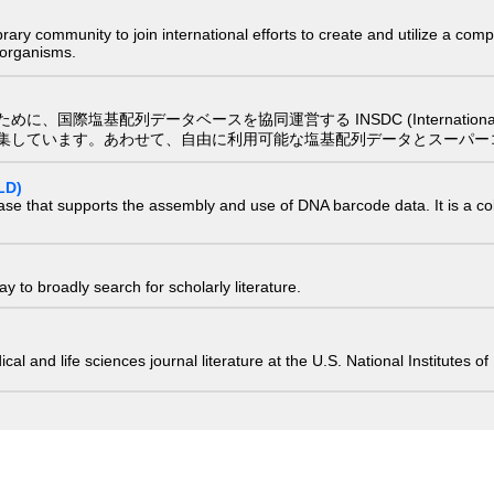
e library community to join international efforts to create and utilize a 
) organisms.
配列データベースを協同運営する INSDC (International Nucleotide
集しています。あわせて、自由に利用可能な塩基配列データとスーパー
LD)
ase that supports the assembly and use of DNA barcode data. It is a col
 to broadly search for scholarly literature.
edical and life sciences journal literature at the U.S. National Institutes