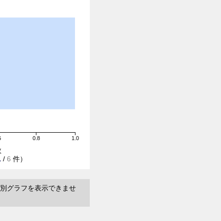
6
0.8
1.0
数
1
/
6
件）
別グラフを表示できませ