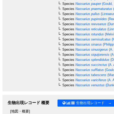
Species
Nassarius pauper
(Gould, 
Species
Nassarius praematuratus
(
Species
Nassarius pullus
(Linnaeu
Species
Nassarius pupinoides
(Ree
Species
Nassarius reeveanus
(Dun
Species
Nassarius reticulatus
(Lin
Species
Nassarius rotundus
(Melvi
Species
Nassarius semisulcatus
(H
Species
Nassarius sinarus
(Philipp
Species
Nassarius sinusigerus
(A.
Species
Nassarius siquijorensis
(A
Species
Nassarius splendidulus
(D
Species
Nassarius succinctus
(A. 
Species
Nassarius sufflatus
(Gould
Species
Nassarius tabescens
(Mar
Species
Nassarius variciferus
(A. 
Species
Nassarius venustus
(Dunk
生物出現レコード 概要
生物出現レコード →
[地図・概要]