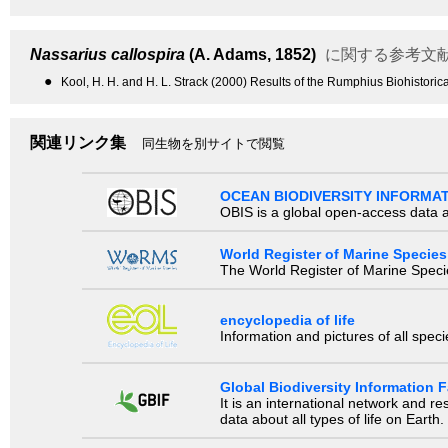
Nassarius callospira
(A. Adams, 1852)
に関する参考文
●
Kool, H. H. and H. L. Strack (2000) Results of the Rumphius Biohistor
関連リンク集
同生物を別サイトで閲覧
OCEAN BIODIVERSITY INFORMA
OBIS is a global open-access data a
World Register of Marine Species
The World Register of Marine Species
encyclopedia of life
Information and pictures of all spec
Global Biodiversity Information Fa
It is an international network and 
data about all types of life on Earth.