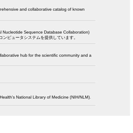
comprehensive and collaborative catalog of known
 Sequence Database Collaboration)
コンピュータシステムを提供しています。
laborative hub for the scientific community and a
 of Health's National Library of Medicine (NIH/NLM).