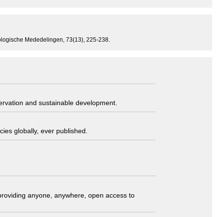
Zoologische Mededelingen, 73(13), 225-238.
servation and sustainable development.
ies globally, ever published.
t providing anyone, anywhere, open access to