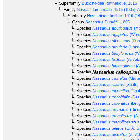
Superfamily
Buccinoidea
Rafinesque, 1815
Family
Nassariidae
Iredale, 1916 (1835)
ム
Subfamily
Nassariinae
Iredale, 1916 (1
Genus
Nassarius
Duméril, 1805
Species
Nassarius acuticostus
(Mo
Species
Nassarius agapetus
(Wats
Species
Nassarius albescens
(Dun
Species
Nassarius arcularia
(Linna
Species
Nassarius babylonicus
(Wa
Species
Nassarius bellulus
(A. Ada
Species
Nassarius bimaculosus
(A
Nassarius callospira
(
Species
Species
Nassarius camelus
(Marte
Species
Nassarius castus
(Gould, 
Species
Nassarius cinctellus
(Goul
Species
Nassarius conoidalis
(Des
Species
Nassarius coronatus
(Brug
Species
Nassarius crematus
(Hind
Species
Nassarius crenoliratus
(A.
Species
Nassarius crenulicostatus
Species
Nassarius dilutus
(E. A. S
Species
Nassarius distortus
(A. Ad