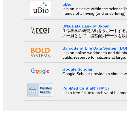
uBio
It is an initiative within the scienc
names of all living (and once-living
DNA Data Bank of Japan
生命科学の研究活動をサポートするために、国際塩基
の一員として、塩基配列データを収
Barcode of Life Data System (BO
It is an online workbench and datab
public resource for citizens at large.
Google Scholar
Google Scholar provides a simple way
PubMed Central® (PMC)
It is a free full-text archive of biom