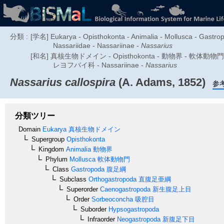
分類 :
[学名] Eukarya - Opisthokonta - Animalia - Mollusca - Gastr
Nassariidae - Nassariinae -
Nassarius
[和名] 真核生物ドメイン - Opisthokonta - 動物界 - 軟体動物門
レヨフバイ科 - Nassariinae -
Nassarius
Nassarius callospira
(A. Adams, 1852)
参
分類ツリー
Domain
Eukarya
真核生物ドメイン
Supergroup
Opisthokonta
Kingdom
Animalia
動物界
Phylum
Mollusca
軟体動物門
Class
Gastropoda
腹足綱
Subclass
Orthogastropoda
直腹足亜綱
Superorder
Caenogastropoda
新生腹足上目
Order
Sorbeoconcha
吸腔目
Suborder
Hypsogastropoda
Infraorder
Neogastropoda
新腹足下目