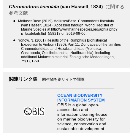
Chromodoris lineolata
(van Hasselt, 1824)
に関する
参考文献
●
MolluscaBase (2019) MolluscaBase. Chromodoris lineolata
(van Hasselt, 1824). Accessed through: World Register of
Marine Species at http://www.marinespecies.org/aphia.php?
p=taxdetails&id=558218 on 2019-09-06.
●
Yonow, N. (2001) Results of the Rumphius Biohistorical
Expedition to Ambon (1990). Part 11. Doridacea of the families
Chromodorididae and Hexabranchidae (Mollusca,
Gastropoda, Opisthobranchia, Nudibranchia), including
additional Moluccan material. Zoologische Mededelingen,
75(1), 1-50.
関連リンク集
同生物を別サイトで閲覧
OCEAN BIODIVERSITY
INFORMATION SYSTEM
OBIS is a global open-
access data and
information clearing-house
on marine biodiversity for
science, conservation and
sustainable development.