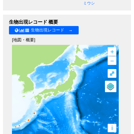
ミウシ
生物出現レコード 概要
生物出現レコード →
[地図・概要]
+
–
⤢
i