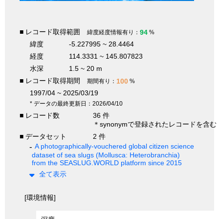
■ レコード取得範囲
94
緯度経度情報有り：
%
緯度
-5.227995 ~ 28.4464
経度
114.3331 ~ 145.807823
水深
1.5 ~ 20 m
■ レコード取得期間
100
期間有り：
%
1997/04 ~ 2025/03/19
* データの最終更新日：2026/04/10
■ レコード数
36 件
＊synonymで登録されたレコードを含む
■ データセット
2 件
A photographically-vouchered global citizen science
dataset of sea slugs (Mollusca: Heterobranchia)
from the SEASLUG.WORLD platform since 2015
全て表示
[環境情報]