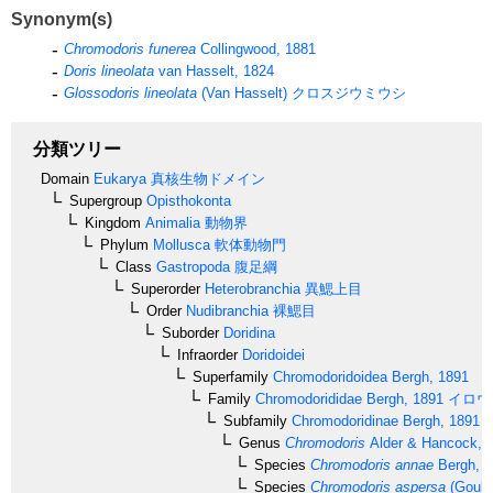
Synonym(s)
Chromodoris funerea
Collingwood, 1881
Doris lineolata
van Hasselt, 1824
Glossodoris lineolata
(Van Hasselt)
クロスジウミウシ
分類ツリー
Domain
Eukarya
真核生物ドメイン
Supergroup
Opisthokonta
Kingdom
Animalia
動物界
Phylum
Mollusca
軟体動物門
Class
Gastropoda
腹足綱
Superorder
Heterobranchia
異鰓上目
Order
Nudibranchia
裸鰓目
Suborder
Doridina
Infraorder
Doridoidei
Superfamily
Chromodoridoidea
Bergh, 1891
Family
Chromodorididae
Bergh, 1891
イロウ
Subfamily
Chromodoridinae
Bergh, 1891
Genus
Chromodoris
Alder & Hancock, 
Species
Chromodoris annae
Bergh, 1
Species
Chromodoris aspersa
(Gould