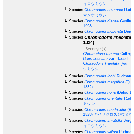
イロウミウシ
Species
Chromodoris colemani
Rudma
マンウミウシ
Species
Chromodoris dianae
Gosliner
1998
Species
Chromodoris inopinata
Bergh
Chromodoris lineolata
(
Species
1824)
Synonym(s) :
Chromodoris funerea
Colling
Doris lineolata
van Hasselt, 
Glossodoris lineolata
(Van Ha
ウミウシ
Species
Chromodoris lochi
Rudman, 
Species
Chromodoris magnifica
(Quo
1832)
Species
Chromodoris nona
(Baba, 19
Species
Chromodoris orientalis
Rudma
ミウシ
Species
Chromodoris quadricolor
(Rüp
1828)
キベリクロスジウミウ
Species
Chromodoris striatella
Bergh
イロウミウシ
Species
Chromodoris willani
Rudman,