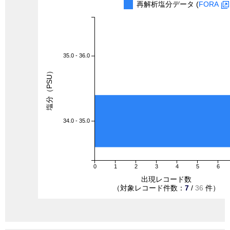
再解析塩分データ (
FORA
35.0 - 36.0
塩分（PSU）
34.0 - 35.0
0
1
2
3
4
5
6
出現レコード数
（対象レコード件数：
7
/
36
件）