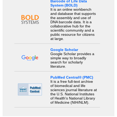
Barcode of Life Data
System (BOLD)
It is an online workbench
and database that supports
the assembly and use of
DNA barcode data. It is a
collaborative hub for the
scientific community and a
public resource for citizens
at large.
Google Scholar
Google Scholar provides a
simple way to broadly
search for scholarly
literature.
PubMed Central® (PMC)
It is a free full-text archive
of biomedical and life
sciences journal literature at
the U.S. National Institutes
of Health's National Library
of Medicine (NIH/NLM).