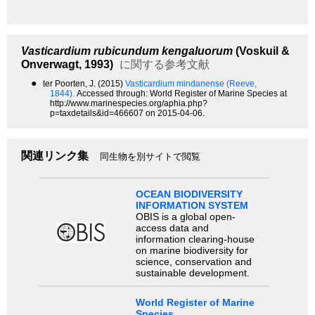
Vasticardium rubicundum kengaluorum
(Voskuil &
Onverwagt, 1993)
に関する参考文献
●
ter Poorten, J. (2015)
Vasticardium mindanense (Reeve,
1844).
Accessed through: World Register of Marine Species at
http://www.marinespecies.org/aphia.php?
p=taxdetails&id=466607 on 2015-04-06.
関連リンク集
同生物を別サイトで閲覧
OCEAN BIODIVERSITY
INFORMATION SYSTEM
OBIS is a global open-
access data and
information clearing-house
on marine biodiversity for
science, conservation and
sustainable development.
World Register of Marine
Species