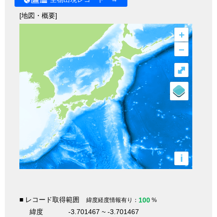
[地図・概要]
+
–
⤢
i
■ レコード取得範囲
100
緯度経度情報有り：
%
緯度
-3.701467 ~ -3.701467