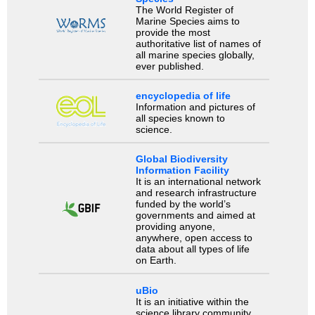
The World Register of
Marine Species aims to
provide the most
authoritative list of names of
all marine species globally,
ever published.
encyclopedia of life
Information and pictures of
all species known to
science.
Global Biodiversity
Information Facility
It is an international network
and research infrastructure
funded by the world’s
governments and aimed at
providing anyone,
anywhere, open access to
data about all types of life
on Earth.
uBio
It is an initiative within the
science library community