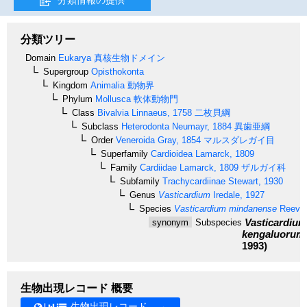
分類ツリー
Domain
Eukarya
真核生物ドメイン
Supergroup
Opisthokonta
Kingdom
Animalia
動物界
Phylum
Mollusca
軟体動物門
Class
Bivalvia
Linnaeus, 1758
二枚貝綱
Subclass
Heterodonta
Neumayr, 1884
異歯亜綱
Order
Veneroida
Gray, 1854
マルスダレガイ目
Superfamily
Cardioidea
Lamarck, 1809
Family
Cardiidae
Lamarck, 1809
ザルガイ科
Subfamily
Trachycardiinae
Stewart, 1930
Genus
Vasticardium
Iredale, 1927
Species
Vasticardium mindanense
Reeve,
Vasticardiu
synonym
Subspecies
kengaluorum
1993)
生物出現レコード 概要
生物出現レコード →