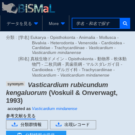
データを見る
More
分類 :
[学名] Eukarya - Opisthokonta - Animalia - Mollusca -
Bivalvia - Heterodonta - Veneroida - Cardioidea -
Cardiidae - Trachycardiinae -
Vasticardium
-
Vasticardium mindanense
[和名] 真核生物ドメイン - Opisthokonta - 動物界 - 軟体動
物門 - 二枚貝綱 - 異歯亜綱 - マルスダレガイ目 -
Cardioidea - ザルガイ科 - Trachycardiinae -
Vasticardium
-
Vasticardium mindanense
Vasticardium rubicundum
synonym
kengaluorum
(Voskuil & Onverwagt,
1993)
accepted as
Vasticardium mindanense
参考文献を見る
分類群情報
出現レコード
分類情報の提供