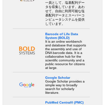
一員として、塩基配列デー
タを収集しています。あわ
せて、自由に利用可能な塩
基配列データとスーパーコ
ンピュータシステムを提供
しています。
Barcode of Life Data
System (BOLD)
It is an online workbench
and database that supports
the assembly and use of
DNA barcode data. It is a
collaborative hub for the
scientific community and a
public resource for citizens
at large.
Google Scholar
Google Scholar provides a
simple way to broadly
search for scholarly
literature.
PubMed Central® (PMC)