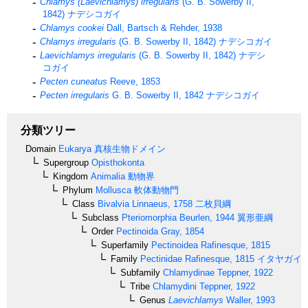
Chlamys (Laevichlamys) irregularis
(G. B. Sowerby II,
1842)
ナデシコガイ
Chlamys cookei
Dall, Bartsch & Rehder, 1938
Chlamys irregularis
(G. B. Sowerby II, 1842)
ナデシコガイ
Laevichlamys irregularis
(G. B. Sowerby II, 1842)
ナデシ
コガイ
Pecten cuneatus
Reeve, 1853
Pecten irregularis
G. B. Sowerby II, 1842
ナデシコガイ
分類ツリー
Domain
Eukarya
真核生物ドメイン
Supergroup
Opisthokonta
Kingdom
Animalia
動物界
Phylum
Mollusca
軟体動物門
Class
Bivalvia
Linnaeus, 1758
二枚貝綱
Subclass
Pteriomorphia
Beurlen, 1944
翼形亜綱
Order
Pectinoida
Gray, 1854
Superfamily
Pectinoidea
Rafinesque, 1815
Family
Pectinidae
Rafinesque, 1815
イタヤガイ
Subfamily
Chlamydinae
Teppner, 1922
Tribe
Chlamydini
Teppner, 1922
Genus
Laevichlamys
Waller, 1993