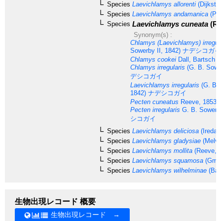
Species
Laevichlamys allorenti
(Dijkstr
Species
Laevichlamys andamanica
(Pre
Laevichlamys cuneata
(Re
Species
Synonym(s) :
Chlamys (Laevichlamys) irregul
Sowerby II, 1842)
ナデシコガイ
Chlamys cookei
Dall, Bartsch 
Chlamys irregularis
(G. B. Sower
デシコガイ
Laevichlamys irregularis
(G. B. 
1842)
ナデシコガイ
Pecten cuneatus
Reeve, 1853
Pecten irregularis
G. B. Sowerby
シコガイ
Species
Laevichlamys deliciosa
(Iredal
Species
Laevichlamys gladysiae
(Melvil
Species
Laevichlamys mollita
(Reeve, 
Species
Laevichlamys squamosa
(Gmel
Species
Laevichlamys wilhelminae
(Bav
生物出現レコード 概要
生物出現レコード →