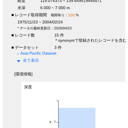
経度
119.074373 ~ 139.649519445571
水深
6.000 ~ 7.000 m
■ レコード取得期間
100
期間有り：
%
1975/11/23 ~ 2004/02/24
* データの最終更新日：2026/04/23
■ レコード数
15 件
＊synonymで登録されたレコードを含む
■ データセット
3 件
Asia-Pacific Dataset
全て表示
[環境情報]
深度
6 - 7