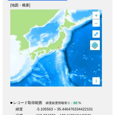
[地図・概要]
+
–
⤢
i
■ レコード取得範囲
80
緯度経度情報有り：
%
緯度
-5.105563 ~ 35.446476334422101