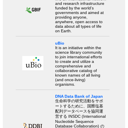
and research infrastructure
funded by the world’s
governments and aimed at
providing anyone,
anywhere, open access to
data about all types of life
on Earth.
uBio
It is an initiative within the
science library community
to join international efforts
to create and utilize a
comprehensive and
collaborative catalog of
known names of all living
(and once-living)
organisms.
DNA Data Bank of Japan
生命科学の研究活動をサポ
ートするために、国際塩基
配列データベースを協同運
営する INSDC (International
Nucleotide Sequence
Database Collaboration) の