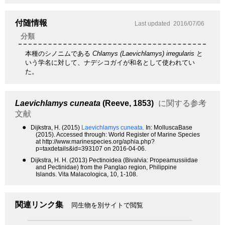
付随情報
Last updated
2016/07/06
分類
本種のシノニムである
Chlamys (Laevichlamys) irregularis
と
いう学名に対して、ナデシコガイが和名として使われてい
た。
Laevichlamys cuneata
(Reeve, 1853)
に関する参考
文献
●
Dijkstra, H. (2015)
Laevichlamys cuneata.
In: MolluscaBase
(2015). Accessed through: World Register of Marine Species
at http://www.marinespecies.org/aphia.php?
p=taxdetails&id=393107 on 2016-04-06.
●
Dijkstra, H. H. (2013) Pectinoidea (Bivalvia: Propeamussiidae
and Pectinidae) from the Panglao region, Philippine
Islands. Vita Malacologica, 10, 1-108.
関連リンク集
同生物を別サイトで閲覧