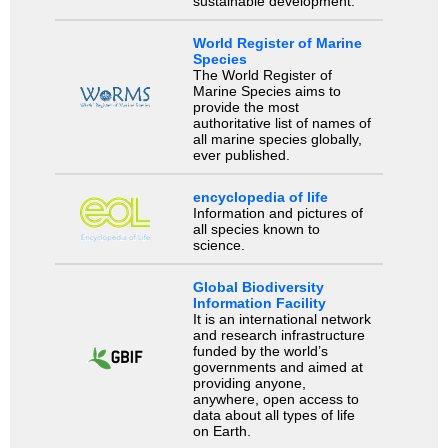
sustainable development.
World Register of Marine
Species
The World Register of
Marine Species aims to
provide the most
authoritative list of names of
all marine species globally,
ever published.
encyclopedia of life
Information and pictures of
all species known to
science.
Global Biodiversity
Information Facility
It is an international network
and research infrastructure
funded by the world’s
governments and aimed at
providing anyone,
anywhere, open access to
data about all types of life
on Earth.