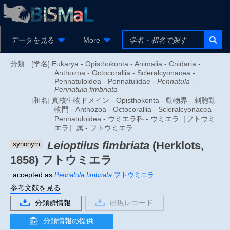
データを見る
More
分類 :
[学名] Eukarya - Opisthokonta - Animalia - Cnidaria -
Anthozoa - Octocorallia - Scleralcyonacea -
Pennatuloidea - Pennatulidae -
Pennatula
-
Pennatula fimbriata
[和名] 真核生物ドメイン - Opisthokonta - 動物界 - 刺胞動
物門 - Anthozoa - Octocorallia - Scleralcyonacea -
Pennatuloidea - ウミエラ科 - ウミエラ［フトウミ
エラ］属 - フトウミエラ
Leioptilus fimbriata
(Herklots,
synonym
1858)
フトウミエラ
accepted as
Pennatula fimbriata
フトウミエラ
参考文献を見る
分類群情報
出現レコード
分類情報の提供