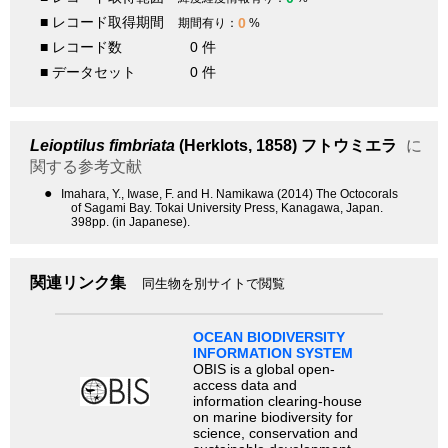
■ レコード取得期間
0
期間有り：
%
■ レコード数
0 件
■ データセット
0 件
Leioptilus fimbriata
(Herklots, 1858)
フトウミエラ
に
関する参考文献
●
Imahara, Y., Iwase, F. and H. Namikawa (2014) The Octocorals
of Sagami Bay. Tokai University Press, Kanagawa, Japan.
398pp. (in Japanese).
関連リンク集
同生物を別サイトで閲覧
OCEAN BIODIVERSITY
INFORMATION SYSTEM
OBIS is a global open-
access data and
information clearing-house
on marine biodiversity for
science, conservation and