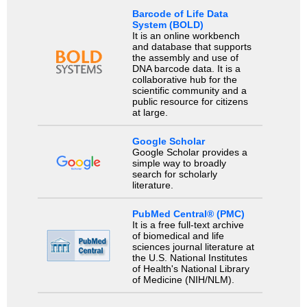
Barcode of Life Data
System (BOLD)
It is an online workbench
and database that supports
the assembly and use of
DNA barcode data. It is a
collaborative hub for the
scientific community and a
public resource for citizens
at large.
Google Scholar
Google Scholar provides a
simple way to broadly
search for scholarly
literature.
PubMed Central® (PMC)
It is a free full-text archive
of biomedical and life
sciences journal literature at
the U.S. National Institutes
of Health's National Library
of Medicine (NIH/NLM).