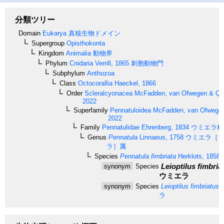
分類ツリー
Domain
Eukarya
真核生物ドメイン
Supergroup
Opisthokonta
Kingdom
Animalia
動物界
Phylum
Cnidaria
Verrill, 1865
刺胞動物門
Subphylum
Anthozoa
Class
Octocorallia
Haeckel, 1866
Order
Scleralcyonacea
McFadden, van Ofwegen & Quat
2022
Superfamily
Pennatuloidea
McFadden, van Ofwegen 
2022
Family
Pennatulidae
Ehrenberg, 1834
ウミエラ科
Genus
Pennatula
Linnaeus, 1758
ウミエラ［フ
ラ］属
Species
Pennatula fimbriata
Herklots, 1858
Leioptilus fimbria
synonym
Species
ウミエラ
synonym
Species
Leioptilus fimbriatus
(
ラ