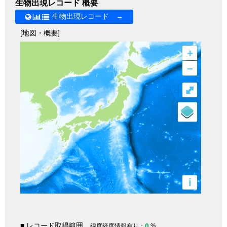
生物出現レコード 概要
生物出現レコード →
[地図・概要]
+
–
⤢
i
■ レコード取得範囲
0
緯度経度情報有り：
%