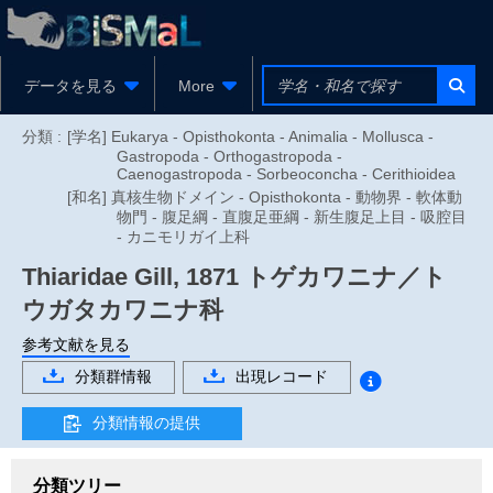
データを見る
More
分類 :
[学名] Eukarya - Opisthokonta - Animalia - Mollusca -
Gastropoda - Orthogastropoda -
Caenogastropoda - Sorbeoconcha - Cerithioidea
[和名] 真核生物ドメイン - Opisthokonta - 動物界 - 軟体動
物門 - 腹足綱 - 直腹足亜綱 - 新生腹足上目 - 吸腔目
- カニモリガイ上科
Thiaridae
Gill, 1871
トゲカワニナ／ト
ウガタカワニナ科
参考文献を見る
分類群情報
出現レコード
分類情報の提供
分類ツリー