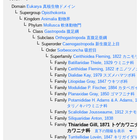
Domain
Eukarya
真核生物ドメイン
Supergroup
Opisthokonta
Kingdom
Animalia
動物界
Phylum
Mollusca
軟体動物門
Class
Gastropoda
腹足綱
Subclass
Orthogastropoda
直腹足亜綱
Superorder
Caenogastropoda
新生腹足上目
Order
Sorbeoconcha
吸腔目
Superfamily
Cerithioidea
Fleming, 1822
カニモリ
Family
Batillariidae
Thiele, 1929
ウミニナ科
Family
Cerithiidae
Fleming, 1822
オニノツノガ
Family
Dialidae
Kay, 1979
スズメハマツボ科
Family
Litiopidae
Gray, 1847
ウキツボ科
Family
Modulidae
P. Fischer, 1884
カタベガイ
Family
Planaxidae
Gray, 1850
ゴマフニナ科
Family
Potamididae
H. Adams & A. Adams, 18
タリ／キバウミニナ科
Family
Scaliolidae
Jousseaume, 1912
スナモ
Family
Siliquariidae
Anton, 1838
Thiaridae
Gill, 1871
トゲカワニナ
Family
カワニナ科
直下の階級を表示
Family
Turritellidae
Lovén, 1847
キリガイダマ