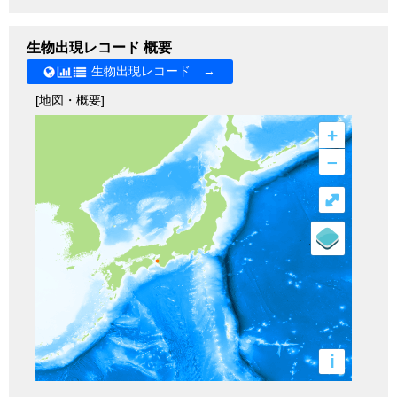
生物出現レコード 概要
生物出現レコード →
[地図・概要]
+
–
⤢
i