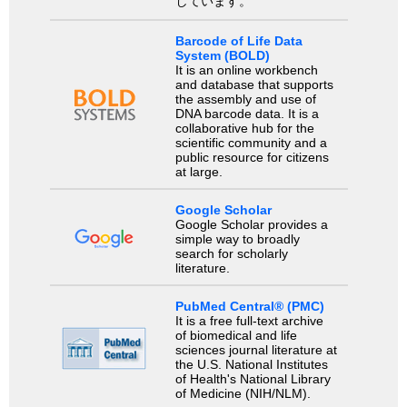
しています。
Barcode of Life Data
System (BOLD)
It is an online workbench
and database that supports
the assembly and use of
DNA barcode data. It is a
collaborative hub for the
scientific community and a
public resource for citizens
at large.
Google Scholar
Google Scholar provides a
simple way to broadly
search for scholarly
literature.
PubMed Central® (PMC)
It is a free full-text archive
of biomedical and life
sciences journal literature at
the U.S. National Institutes
of Health's National Library
of Medicine (NIH/NLM).