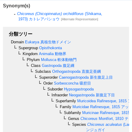
Synonym(s)
Chicoreus (Chicopinnatus) orchidiflorus
(Shikama,
1973)
カトレアバショウ
[Alternate Representation]
分類ツリー
Domain
Eukarya
真核生物ドメイン
Supergroup
Opisthokonta
Kingdom
Animalia
動物界
Phylum
Mollusca
軟体動物門
Class
Gastropoda
腹足綱
Subclass
Orthogastropoda
直腹足亜綱
Superorder
Caenogastropoda
新生腹足上目
Order
Sorbeoconcha
吸腔目
Suborder
Hypsogastropoda
Infraorder
Neogastropoda
新腹足下目
Superfamily
Muricoidea
Rafinesque, 1815
ア
Family
Muricidae
Rafinesque, 1815
アッキ
Subfamily
Muricinae
Rafinesque, 1815
Genus
Chicoreus
Montfort, 1810
テン
Species
Chicoreus aculeatus
(Lama
ンジュガイ