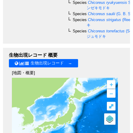
Species
Chicoreus ryukyuensis
Sh
ンゼキモドキ
Species
Chicoreus saulii
(G. B. So
Species
Chicoreus strigatus
(Reeve
キ
Species
Chicoreus torrefactus
(Sow
ジュモドキ
生物出現レコード 概要
生物出現レコード →
[地図・概要]
+
–
⤢