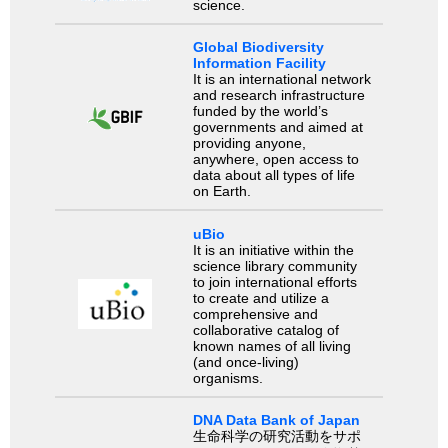
science.
Global Biodiversity
Information Facility
It is an international network
and research infrastructure
funded by the world’s
governments and aimed at
providing anyone,
anywhere, open access to
data about all types of life
on Earth.
uBio
It is an initiative within the
science library community
to join international efforts
to create and utilize a
comprehensive and
collaborative catalog of
known names of all living
(and once-living)
organisms.
DNA Data Bank of Japan
生命科学の研究活動をサポ