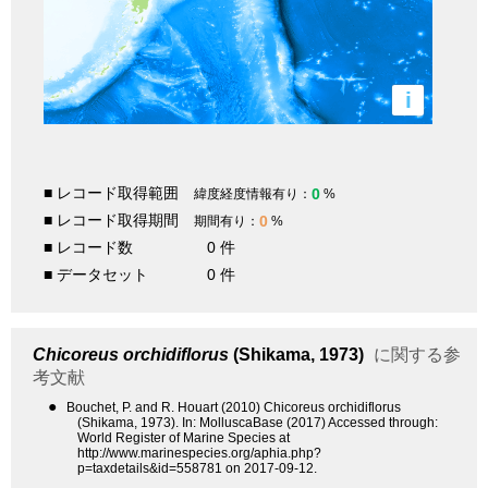
i
■ レコード取得範囲
0
緯度経度情報有り：
%
■ レコード取得期間
0
期間有り：
%
■ レコード数
0 件
■ データセット
0 件
Chicoreus orchidiflorus
(Shikama, 1973)
に関する参
考文献
●
Bouchet, P. and R. Houart (2010) Chicoreus orchidiflorus
(Shikama, 1973). In: MolluscaBase (2017) Accessed through:
World Register of Marine Species at
http://www.marinespecies.org/aphia.php?
p=taxdetails&id=558781 on 2017-09-12.