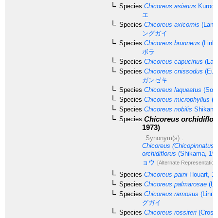
Species
Chicoreus asianus
Kuroda
エ
Species
Chicoreus axicornis
(Lama
ングガイ
Species
Chicoreus brunneus
(Link,
ボラ
Species
Chicoreus capucinus
(Lam
Species
Chicoreus cnissodus
(Eut
ガンゼキ
Species
Chicoreus laqueatus
(Sowe
Species
Chicoreus microphyllus
(L
Species
Chicoreus nobilis
Shikama
Chicoreus orchidiflor
Species
1973)
Synonym(s) :
Chicoreus (Chicopinnatus)
orchidiflorus
(Shikama, 197
ョウ
[Alternate Representation
Species
Chicoreus paini
Houart, 1
Species
Chicoreus palmarosae
(La
Species
Chicoreus ramosus
(Linna
グガイ
Species
Chicoreus rossiteri
(Cross