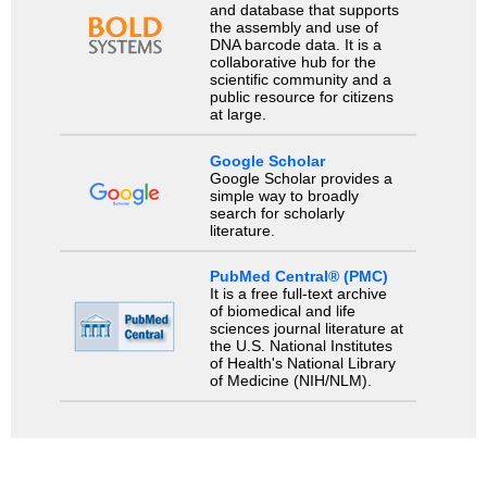
and database that supports
the assembly and use of
DNA barcode data. It is a
collaborative hub for the
scientific community and a
public resource for citizens
at large.
Google Scholar
Google Scholar provides a
simple way to broadly
search for scholarly
literature.
PubMed Central® (PMC)
It is a free full-text archive
of biomedical and life
sciences journal literature at
the U.S. National Institutes
of Health's National Library
of Medicine (NIH/NLM).