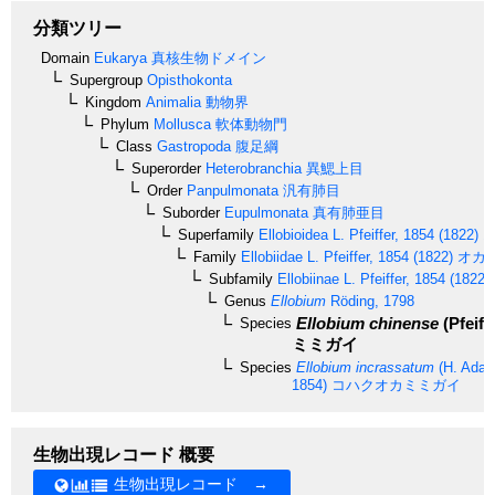
分類ツリー
Domain
Eukarya
真核生物ドメイン
Supergroup
Opisthokonta
Kingdom
Animalia
動物界
Phylum
Mollusca
軟体動物門
Class
Gastropoda
腹足綱
Superorder
Heterobranchia
異鰓上目
Order
Panpulmonata
汎有肺目
Suborder
Eupulmonata
真有肺亜目
Superfamily
Ellobioidea
L. Pfeiffer, 1854 (1822)
オ
Family
Ellobiidae
L. Pfeiffer, 1854 (1822)
オカ
Subfamily
Ellobiinae
L. Pfeiffer, 1854 (1822)
Genus
Ellobium
Röding, 1798
Ellobium chinense
(Pfeiff
Species
ミミガイ
Species
Ellobium incrassatum
(H. Adam
1854)
コハクオカミミガイ
生物出現レコード 概要
生物出現レコード →