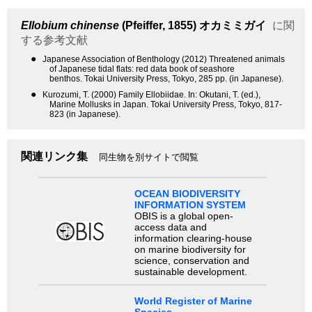
Ellobium chinense
(Pfeiffer, 1855)
オカミミガイ
に関
する参考文献
●
Japanese Association of Benthology (2012) Threatened animals
of Japanese tidal flats: red data book of seashore
benthos. Tokai University Press, Tokyo, 285 pp. (in Japanese).
●
Kurozumi, T. (2000) Family Ellobiidae. In: Okutani, T. (ed.),
Marine Mollusks in Japan. Tokai University Press, Tokyo, 817-
823 (in Japanese).
関連リンク集
同生物を別サイトで閲覧
OCEAN BIODIVERSITY
INFORMATION SYSTEM
OBIS is a global open-
access data and
information clearing-house
on marine biodiversity for
science, conservation and
sustainable development.
World Register of Marine