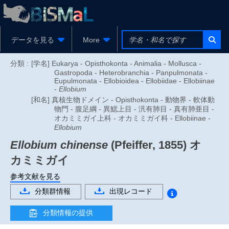
データを見る
More
分類 :
[学名] Eukarya - Opisthokonta - Animalia - Mollusca -
Gastropoda - Heterobranchia - Panpulmonata -
Eupulmonata - Ellobioidea - Ellobiidae - Ellobiinae
-
Ellobium
[和名] 真核生物ドメイン - Opisthokonta - 動物界 - 軟体動
物門 - 腹足綱 - 異鰓上目 - 汎有肺目 - 真有肺亜目 -
オカミミガイ上科 - オカミミガイ科 - Ellobiinae -
Ellobium
Ellobium chinense
(Pfeiffer, 1855)
オ
カミミガイ
参考文献を見る
分類群情報
出現レコード
分類情報の提供