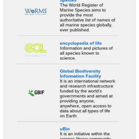
Species
The World Register of
Marine Species aims to
provide the most
authoritative list of names of
all marine species globally,
ever published.
encyclopedia of life
Information and pictures of
all species known to
science.
Global Biodiversity
Information Facility
It is an international network
and research infrastructure
funded by the world’s
governments and aimed at
providing anyone,
anywhere, open access to
data about all types of life
on Earth.
uBio
It is an initiative within the
science library community