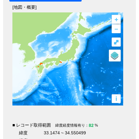
[地図・概要]
+
–
⤢
i
■ レコード取得範囲
82
緯度経度情報有り：
%
緯度
33.1474 ~ 34.550499