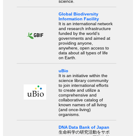
science.
Global Biodiversity
Information Facility
It is an international network
and research infrastructure
funded by the world’s
governments and aimed at
providing anyone,
anywhere, open access to
data about all types of life
on Earth.
uBio
It is an initiative within the
science library community
to join international efforts
to create and utilize a
comprehensive and
collaborative catalog of
known names of all living
(and once-living)
organisms.
DNA Data Bank of Japan
生命科学の研究活動をサポ