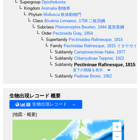
Supergroup
Opisthokonta
Kingdom
Animalia
動物界
Phylum
Mollusca
軟体動物門
Class
Bivalvia
Linnaeus, 1758
二枚貝綱
Subclass
Pteriomorphia
Beurlen, 1944
翼形亜綱
Order
Pectinoida
Gray, 1854
Superfamily
Pectinoidea
Rafinesque, 1815
Family
Pectinidae
Rafinesque, 1815
イタヤガイ
Subfamily
Camptonectinae
Habe, 1977
Subfamily
Chlamydinae
Teppner, 1922
Pectininae
Rafinesque, 1815
Subfamily
直下の階級を表示
Subfamily
Pedinae
Bronn, 1862
生物出現レコード 概要
生物出現レコード →
[地図・概要]
+
–