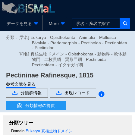
データを見る
More
分類 :
[学名] Eukarya - Opisthokonta - Animalia - Mollusca -
Bivalvia - Pteriomorphia - Pectinoida - Pectinoidea
- Pectinidae
[和名] 真核生物ドメイン - Opisthokonta - 動物界 - 軟体動
物門 - 二枚貝綱 - 翼形亜綱 - Pectinoida -
Pectinoidea - イタヤガイ科
Pectininae
Rafinesque, 1815
参考文献を見る
分類群情報
出現レコード
分類情報の提供
分類ツリー
Domain
Eukarya
真核生物ドメイン