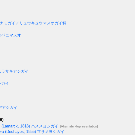
ナミガイ／リュウキュウマスオガイ科
スベニマスオ
ムラサキアシガイ
シガイ
デアシガイ
8)
a
(Lamarck, 1818)
ハスメヨシガイ
[Alternate Representation]
ra
(Deshayes, 1855)
マサメヨシガイ