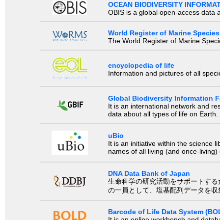
OCEAN BIODIVERSITY INFORMA
OBIS is a global open-access data a
World Register of Marine Species
The World Register of Marine Species
encyclopedia of life
Information and pictures of all spec
Global Biodiversity Information Fa
It is an international network and 
data about all types of life on Earth.
uBio
It is an initiative within the scienc
names of all living (and once-living
DNA Data Bank of Japan
生命科学の研究活動をサポートするために、国際塩基
の一員として、塩基配列データを収
Barcode of Life Data System (BO
It is an online workbench and datab