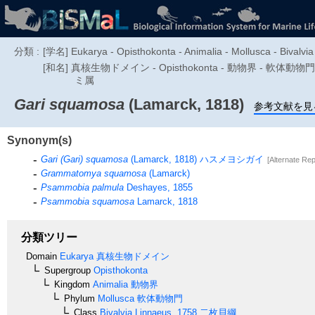
分類 :
[学名] Eukarya - Opisthokonta - Animalia - Mollusca - Bivalvia
[和名] 真核生物ドメイン - Opisthokonta - 動物界 - 軟体
ミ属
Gari squamosa
(Lamarck, 1818)
参考文献を見
Synonym(s)
Gari (Gari) squamosa
(Lamarck, 1818)
ハスメヨシガイ
[Alternate Rep
Grammatomya squamosa
(Lamarck)
Psammobia palmula
Deshayes, 1855
Psammobia squamosa
Lamarck, 1818
分類ツリー
Domain
Eukarya
真核生物ドメイン
Supergroup
Opisthokonta
Kingdom
Animalia
動物界
Phylum
Mollusca
軟体動物門
Class
Bivalvia
Linnaeus, 1758
二枚貝綱