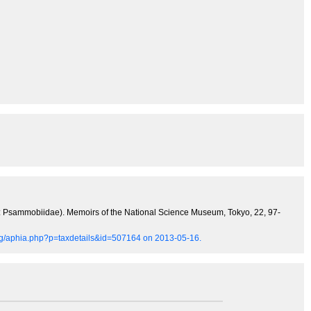
 Psammobiidae). Memoirs of the National Science Museum, Tokyo, 22, 97-
org/aphia.php?p=taxdetails&id=507164 on 2013-05-16.