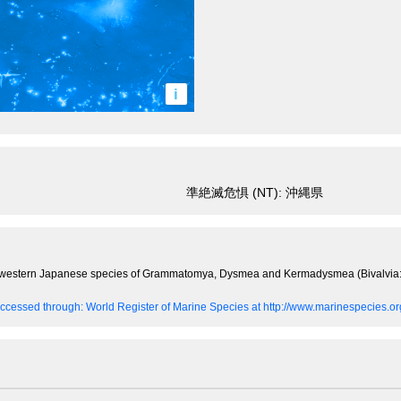
i
準絶滅危惧 (NT): 沖縄県
thwestern Japanese species of Grammatomya, Dysmea and Kermadysmea (Bivalvia:
ccessed through: World Register of Marine Species at http://www.marinespecies.