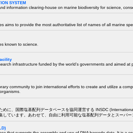
TION SYSTEM
nd information clearing-house on marine biodiversity for science, con
 aims to provide the most authoritative list of names of all marine spec
ies known to science.
cility
research infrastructure funded by the world’s governments and aimed a
e library community to join international efforts to create and utilize a 
) organisms.
配列データベースを協同運営する INSDC (International Nucleotide
集しています。あわせて、自由に利用可能な塩基配列データとスーパー
LD)
ase that supports the assembly and use of DNA barcode data. It is a col