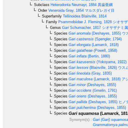
Subclass
Heterodonta
Neumayr, 1884
異歯亜綱
Order
Veneroida
Gray, 1854
マルスダレガイ目
Superfamily
Tellinoidea
Blainville, 1814
Family
Psammobiidae
J. Fleming, 1828
シオサザ
Genus
Gari
Schumacher, 1817
シオサザナミ属
Species
Gari anomala
(Deshayes, 1855)
ウ
Species
Gari castrensis
(Spengler, 1794)
Species
Gari elongata
(Lamarck, 1818)
Species
Gari galatheae
(Powell, 1958)
Species
Gari inflata
(Bertin, 1880)
Species
Gari kazusensis
(Yokoyama, 1922)
Species
Gari lessoni
(Blainville, 1826)
ウス
Species
Gari lineolata
(Gray, 1835)
Species
Gari maculosa
(Lamarck, 1818)
ア
Species
Gari minor
(Deshayes, 1855)
Species
Gari occidens
(Gmelin, 1791)
Species
Gari oriens
(Deshayes, 1855)
Species
Gari pallida
(Deshayes, 1855)
ヒノ
Species
Gari pulcherrima
(Deshayes, 1855)
Gari squamosa
(Lamarck, 181
Species
Synonym(s) :
Gari (Gari) squamos
Grammatomya palmu