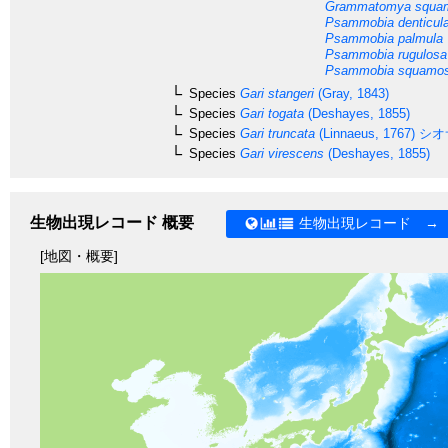
Grammatomya squa
Psammobia denticula
Psammobia palmula
Psammobia rugulosa
Psammobia squamo
Species
Gari stangeri
(Gray, 1843)
Species
Gari togata
(Deshayes, 1855)
Species
Gari truncata
(Linnaeus, 1767)
シオ
Species
Gari virescens
(Deshayes, 1855)
生物出現レコード 概要
生物出現レコード →
[地図・概要]