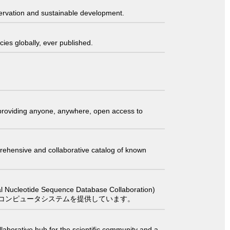
servation and sustainable development.
ies globally, ever published.
t providing anyone, anywhere, open access to
comprehensive and collaborative catalog of known
 Sequence Database Collaboration)
コンピュータシステムを提供しています。
laborative hub for the scientific community and a