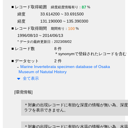
■ レコード取得範囲
87
緯度経度情報有り：
%
緯度
33.614200 ~ 33.691500
経度
131.190000 ~ 135.390300
■ レコード取得期間
100
期間有り：
%
1996/08/10 ~ 2014/06/13
* データの最終更新日：2023/08/02
■ レコード数
8 件
＊synonymで登録されたレコードを含む
■ データセット
2 件
Marine Invertebrata specimen database of Osaka
Museum of Natutal History
全て表示
[環境情報]
＊対象の出現レコードに有効な深度の情報が無い為、深度
ラフを表示できません。
＊対象の出現レコードに有効な水温の情報が無い為、水温