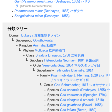
Gari (Psammotaena) minor
(Deshayes, 1855)
ハザク
ラ
[Alternate Representation]
Psammotaea minor
(Deshayes, 1855)
ハザクラ
Sanguinolaria minor
(Deshayes, 1855)
分類ツリー
Domain
Eukarya
真核生物ドメイン
Supergroup
Opisthokonta
Kingdom
Animalia
動物界
Phylum
Mollusca
軟体動物門
Class
Bivalvia
Linnaeus, 1758
二枚貝綱
Subclass
Heterodonta
Neumayr, 1884
異歯亜綱
Order
Veneroida
Gray, 1854
マルスダレガイ目
Superfamily
Tellinoidea
Blainville, 1814
Family
Psammobiidae
J. Fleming, 1828
シオサザ
リュウキュウマスオガイ科
Genus
Gari
Schumacher, 1817
シオサザナミ属
Species
Gari anomala
(Deshayes, 1855)
ウ
Species
Gari castrensis
(Spengler, 1794)
Species
Gari elongata
(Lamarck, 1818)
Species
Gari galatheae
(Powell, 1958)
Species
Gari inflata
(Bertin, 1880)