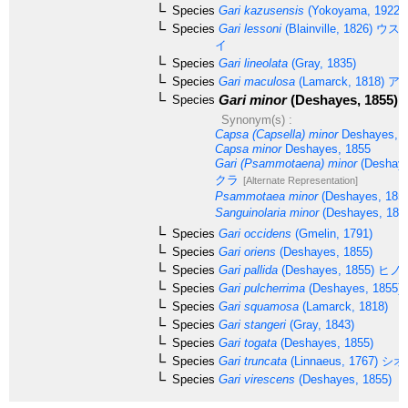
Species
Gari kazusensis
(Yokoyama, 1922)
Species
Gari lessoni
(Blainville, 1826)
ウス
イ
Species
Gari lineolata
(Gray, 1835)
Species
Gari maculosa
(Lamarck, 1818)
ア
Gari minor
(Deshayes, 1855)
Species
Synonym(s) :
Capsa (Capsella) minor
Deshayes, 1
Capsa minor
Deshayes, 1855
Gari (Psammotaena) minor
(Deshaye
クラ
[Alternate Representation]
Psammotaea minor
(Deshayes, 185
Sanguinolaria minor
(Deshayes, 185
Species
Gari occidens
(Gmelin, 1791)
Species
Gari oriens
(Deshayes, 1855)
Species
Gari pallida
(Deshayes, 1855)
ヒノ
Species
Gari pulcherrima
(Deshayes, 1855)
Species
Gari squamosa
(Lamarck, 1818)
Species
Gari stangeri
(Gray, 1843)
Species
Gari togata
(Deshayes, 1855)
Species
Gari truncata
(Linnaeus, 1767)
シオ
Species
Gari virescens
(Deshayes, 1855)