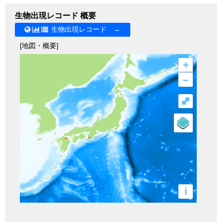
生物出現レコード 概要
生物出現レコード →
[地図・概要]
+
–
⤢
i