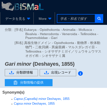
データを見る
More
分類 :
[学名] Eukarya - Opisthokonta - Animalia - Mollusca -
Bivalvia - Heterodonta - Veneroida - Tellinoidea -
Psammobiidae -
Gari
[和名] 真核生物ドメイン - Opisthokonta - 動物界 - 軟体動
物門 - 二枚貝綱 - 異歯亜綱 - マルスダレガイ目 -
Tellinoidea - シオサザナミガイ／リュウキュウマス
オガイ科 - シオサザナミ属
Gari minor
(Deshayes, 1855)
分類群情報
出現レコード
分類情報の提供
Synonym(s)
Capsa (Capsella) minor
Deshayes, 1855
Capsa minor
Deshayes, 1855