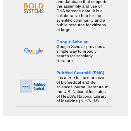
and database that supports
the assembly and use of
DNA barcode data. It is a
collaborative hub for the
scientific community and a
public resource for citizens
at large.
Google Scholar
Google Scholar provides a
simple way to broadly
search for scholarly
literature.
PubMed Central® (PMC)
It is a free full-text archive
of biomedical and life
sciences journal literature at
the U.S. National Institutes
of Health's National Library
of Medicine (NIH/NLM).