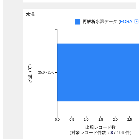
水温
再解析水温データ (
FORA
水温（℃）
25.0 - 25.0
0.0
0.5
1.0
1.5
2.0
2.5
出現レコード数
（対象レコード件数：
3
/
106
件）