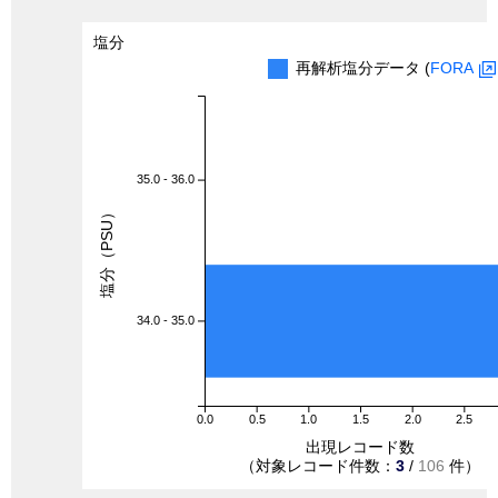
塩分
再解析塩分データ (
FORA
35.0 - 36.0
塩分（PSU）
34.0 - 35.0
0.0
0.5
1.0
1.5
2.0
2.5
出現レコード数
（対象レコード件数：
3
/
106
件）