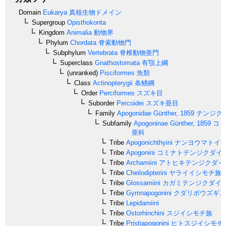
Domain
Eukarya
真核生物ドメイン
Supergroup
Opisthokonta
Kingdom
Animalia
動物界
Phylum
Chordata
脊索動物門
Subphylum
Vertebrata
脊椎動物亜門
Superclass
Gnathostomata
有顎上綱
(unranked)
Pisciformes
魚類
Class
Actinopterygii
条鰭綱
Order
Perciformes
スズキ目
Suborder
Percoidei
スズキ亜目
Family
Apogonidae
Günther, 1859
テンジク
Subfamily
Apogoninae
Günther, 1859
コミ
亜科
Tribe
Apogonichthyini
ナンヨウマトイ
Tribe
Apogonini
コミナトテンジクダイ
Tribe
Archamiini
アトヒキテンジクダイ
Tribe
Cheilodipterini
ヤライイシモチ族
Tribe
Glossamiini
カガミテンジクダイ
Tribe
Gymnapogonini
クダリボウズギス
Tribe
Lepidamiini
Tribe
Ostorhinchini
スジイシモチ族
Tribe
Pristiapogonini
ヒトスジイシモチ