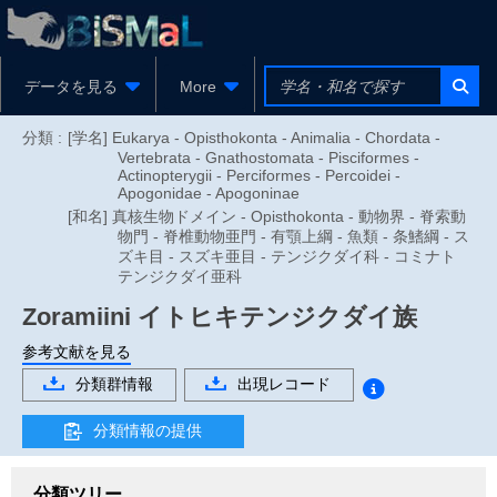
データを見る
More
分類 :
[学名] Eukarya - Opisthokonta - Animalia - Chordata -
Vertebrata - Gnathostomata - Pisciformes -
Actinopterygii - Perciformes - Percoidei -
Apogonidae - Apogoninae
[和名] 真核生物ドメイン - Opisthokonta - 動物界 - 脊索動
物門 - 脊椎動物亜門 - 有顎上綱 - 魚類 - 条鰭綱 - ス
ズキ目 - スズキ亜目 - テンジクダイ科 - コミナト
テンジクダイ亜科
Zoramiini
イトヒキテンジクダイ族
参考文献を見る
分類群情報
出現レコード
分類情報の提供
分類ツリー