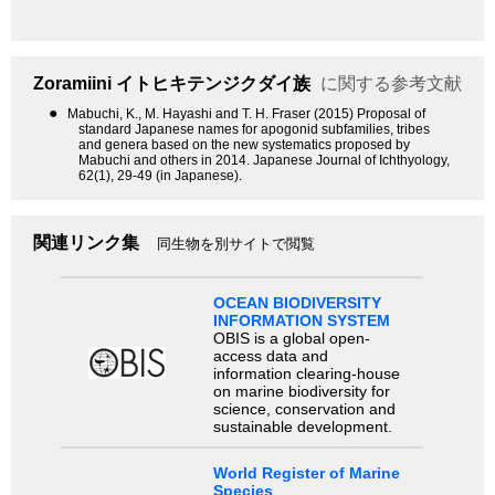
Zoramiini
イトヒキテンジクダイ族
に関する参考文献
●
Mabuchi, K., M. Hayashi and T. H. Fraser (2015) Proposal of
standard Japanese names for apogonid subfamilies, tribes
and genera based on the new systematics proposed by
Mabuchi and others in 2014. Japanese Journal of Ichthyology,
62(1), 29-49 (in Japanese).
関連リンク集
同生物を別サイトで閲覧
OCEAN BIODIVERSITY
INFORMATION SYSTEM
OBIS is a global open-
access data and
information clearing-house
on marine biodiversity for
science, conservation and
sustainable development.
World Register of Marine
Species