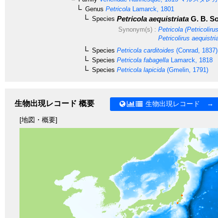
Genus
Petricola
Lamarck, 1801
Petricola aequistriata
G. B. So
Species
Synonym(s) :
Petricola (Petricoliru
Petricolirus aequistri
Species
Petricola carditoides
(Conrad, 1837)
Species
Petricola fabagella
Lamarck, 1818
Species
Petricola lapicida
(Gmelin, 1791)
生物出現レコード 概要
生物出現レコード →
[地図・概要]