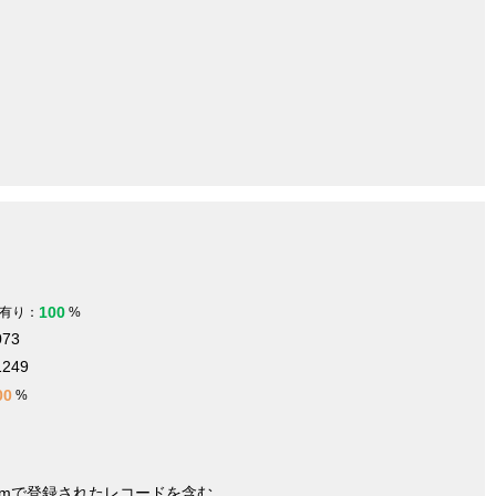
100
有り：
%
073
1249
00
%
nymで登録されたレコードを含む