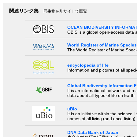
関連リンク集
同生物を別サイトで閲覧
OCEAN BIODIVERSITY INFORMA
OBIS is a global open-access data a
World Register of Marine Species
The World Register of Marine Species
encyclopedia of life
Information and pictures of all spec
Global Biodiversity Information Fa
It is an international network and 
data about all types of life on Earth.
uBio
It is an initiative within the scienc
names of all living (and once-living
DNA Data Bank of Japan