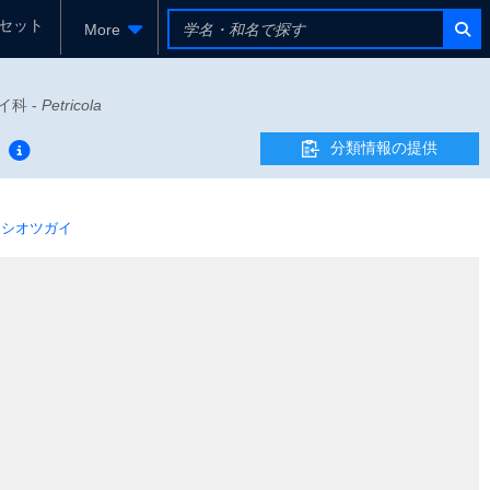
セット
More
ガイ科 -
Petricola
分類情報の提供
シオツガイ