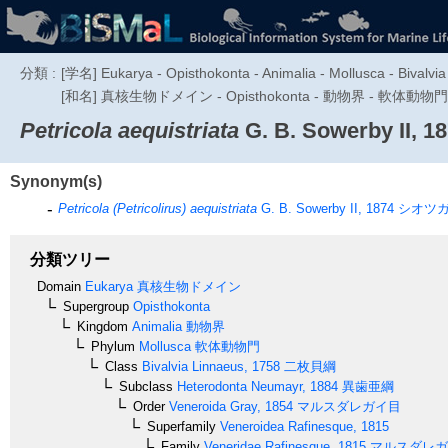
分類 :
[学名] Eukarya - Opisthokonta - Animalia - Mollusca - Bivalvi
[和名] 真核生物ドメイン - Opisthokonta - 動物界 - 軟体動物
Petricola aequistriata
G. B. Sowerby II, 1
Synonym(s)
Petricola (Petricolirus) aequistriata
G. B. Sowerby II, 1874
シオツ
分類ツリー
Domain
Eukarya
真核生物ドメイン
Supergroup
Opisthokonta
Kingdom
Animalia
動物界
Phylum
Mollusca
軟体動物門
Class
Bivalvia
Linnaeus, 1758
二枚貝綱
Subclass
Heterodonta
Neumayr, 1884
異歯亜綱
Order
Veneroida
Gray, 1854
マルスダレガイ目
Superfamily
Veneroidea
Rafinesque, 1815
Family
Veneridae
Rafinesque, 1815
マルスダレガ