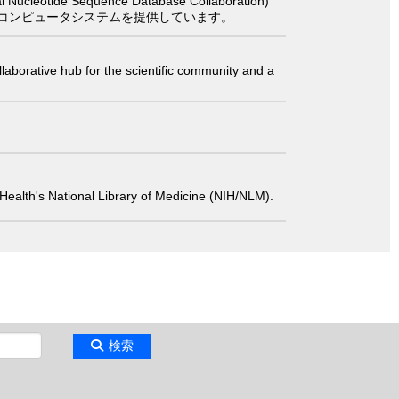
 Sequence Database Collaboration)
コンピュータシステムを提供しています。
laborative hub for the scientific community and a
 of Health's National Library of Medicine (NIH/NLM).
検索