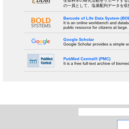
生命科学の研究活動をサポートするために、国際塩基
の一員として、塩基配列データを収
Barcode of Life Data System (BO
It is an online workbench and datab
public resource for citizens at large.
Google Scholar
Google Scholar provides a simple way
PubMed Central® (PMC)
It is a free full-text archive of biom