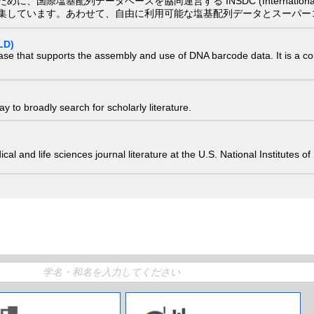
配列データベースを協同運営する INSDC (International Nucleotide
集しています。あわせて、自由に利用可能な塩基配列データとスーパー
LD)
ase that supports the assembly and use of DNA barcode data. It is a col
 to broadly search for scholarly literature.
edical and life sciences journal literature at the U.S. National Institutes