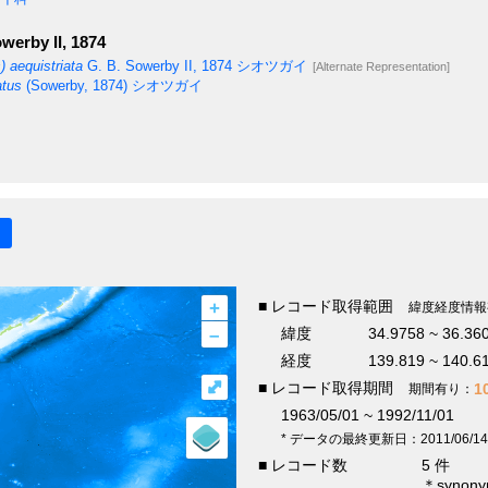
werby II, 1874
s) aequistriata
G. B. Sowerby II, 1874
シオツガイ
[Alternate Representation]
atus
(Sowerby, 1874)
シオツガイ
+
■ レコード取得範囲
緯度経度情報
–
緯度
34.9758 ~ 36.36
経度
139.819 ~ 140.6
⤢
■ レコード取得期間
1
期間有り：
1963/05/01 ~ 1992/11/01
* データの最終更新日：2011/06/14
■ レコード数
5 件
＊syno