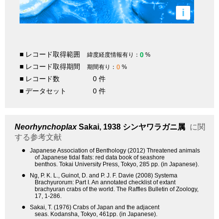
i
■ レコード取得範囲
0
緯度経度情報有り：
%
■ レコード取得期間
0
期間有り：
%
■ レコード数
0 件
■ データセット
0 件
Neorhynchoplax
Sakai, 1938
シンヤワラガニ属
に関
する参考文献
●
Japanese Association of Benthology (2012) Threatened animals
of Japanese tidal flats: red data book of seashore
benthos. Tokai University Press, Tokyo, 285 pp. (in Japanese).
●
Ng, P. K. L., Guinot, D. and P. J. F. Davie (2008) Systema
Brachyurorum: Part I. An annotated checklist of extant
brachyuran crabs of the world. The Raffles Bulletin of Zoology,
17, 1-286.
●
Sakai, T. (1976) Crabs of Japan and the adjacent
seas. Kodansha, Tokyo, 461pp. (in Japanese).