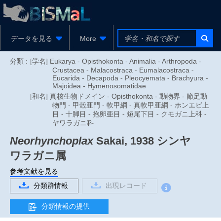
データを見る
More
分類 :
[学名] Eukarya - Opisthokonta - Animalia - Arthropoda -
Crustacea - Malacostraca - Eumalacostraca -
Eucarida - Decapoda - Pleocyemata - Brachyura -
Majoidea - Hymenosomatidae
[和名] 真核生物ドメイン - Opisthokonta - 動物界 - 節足動
物門 - 甲殻亜門 - 軟甲綱 - 真軟甲亜綱 - ホンエビ上
目 - 十脚目 - 抱卵亜目 - 短尾下目 - クモガニ上科 -
ヤワラガニ科
Neorhynchoplax
Sakai, 1938
シンヤ
ワラガニ属
参考文献を見る
分類群情報
出現レコード
分類情報の提供