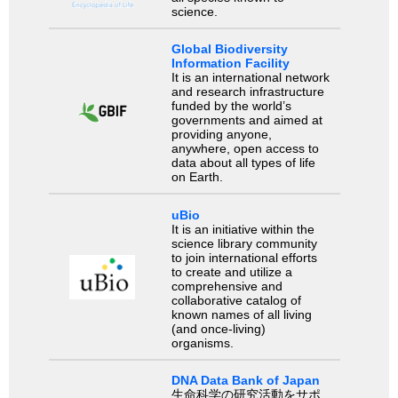
science.
Global Biodiversity
Information Facility
It is an international network
and research infrastructure
funded by the world’s
governments and aimed at
providing anyone,
anywhere, open access to
data about all types of life
on Earth.
uBio
It is an initiative within the
science library community
to join international efforts
to create and utilize a
comprehensive and
collaborative catalog of
known names of all living
(and once-living)
organisms.
DNA Data Bank of Japan
生命科学の研究活動をサポ