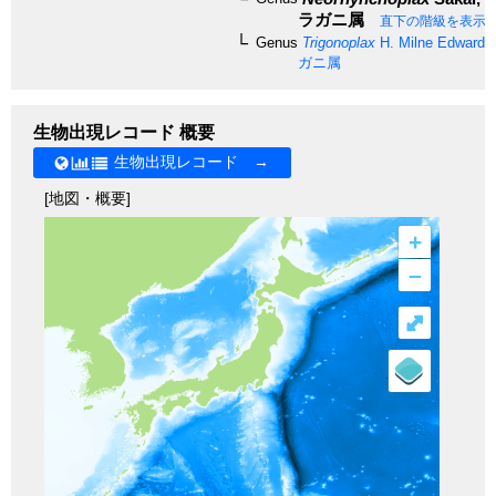
ラガニ属
直下の階級を表示
Genus
Trigonoplax
H. Milne Edwards
ガニ属
生物出現レコード 概要
生物出現レコード →
[地図・概要]
+
–
⤢