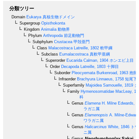
分類ツリー
Domain
Eukarya
真核生物ドメイン
Supergroup
Opisthokonta
Kingdom
Animalia
動物界
Phylum
Arthropoda
節足動物門
Subphylum
Crustacea
甲殻亜門
Class
Malacostraca
Latreille, 1802
軟甲綱
Subclass
Eumalacostraca
真軟甲亜綱
Superorder
Eucarida
Calman, 1904
ホンエビ上目
Order
Decapoda
Latreille, 1803
十脚目
Suborder
Pleocyemata
Burkenroad, 1963
抱卵
Infraorder
Brachyura
Linnaeus, 1758
短尾下
Superfamily
Majoidea
Samouelle, 1819
ク
Family
Hymenosomatidae
MacLeay, 18
科
Genus
Elamena
H. Milne Edwards, 1
ラガニ属
Genus
Elamenopsis
A. Milne-Edward
ワラガニ属
Genus
Halicarcinus
White, 1846
トウ
ニ属
Neorhynchoplax
Sakai, 1
Genus