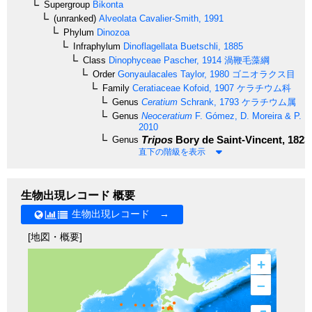
Supergroup
Bikonta
(unranked)
Alveolata
Cavalier-Smith, 1991
Phylum
Dinozoa
Infraphylum
Dinoflagellata
Buetschli, 1885
Class
Dinophyceae
Pascher, 1914
渦鞭毛藻綱
Order
Gonyaulacales
Taylor, 1980
ゴニオラクス目
Family
Ceratiaceae
Kofoid, 1907
ケラチウム科
Genus
Ceratium
Schrank, 1793
ケラチウム属
Genus
Neoceratium
F. Gómez, D. Moreira & P. L
2010
Tripos
Bory de Saint-Vincent, 1823
Genus
直下の階級を表示
生物出現レコード 概要
生物出現レコード →
[地図・概要]
+
–