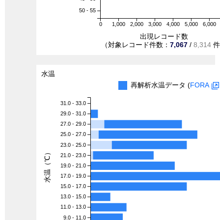
50 - 55
0
1,000
2,000
3,000
4,000
5,000
6,000
出現レコード数
（対象レコード件数：
7,067
/
8,314
件
水温
再解析水温データ (
FORA
31.0 - 33.0
29.0 - 31.0
27.0 - 29.0
25.0 - 27.0
23.0 - 25.0
水温（℃）
21.0 - 23.0
19.0 - 21.0
17.0 - 19.0
15.0 - 17.0
13.0 - 15.0
11.0 - 13.0
9.0 - 11.0