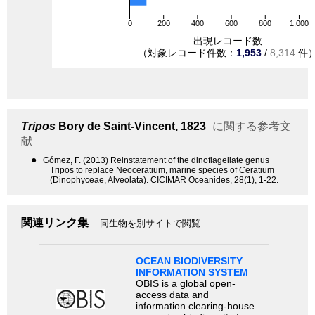
0
200
400
600
800
1,000
出現レコード数
（対象レコード件数：
1,953
/
8,314
件
Tripos
Bory de Saint-Vincent, 1823
に関する参考文
献
●
Gómez, F. (2013) Reinstatement of the dinoflagellate genus
Tripos to replace Neoceratium, marine species of Ceratium
(Dinophyceae, Alveolata). CICIMAR Oceanides, 28(1), 1-22.
関連リンク集
同生物を別サイトで閲覧
OCEAN BIODIVERSITY
INFORMATION SYSTEM
OBIS is a global open-
access data and
information clearing-house