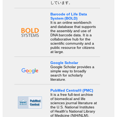
しています。
Barcode of Life Data
System (BOLD)
It is an online workbench
and database that supports
the assembly and use of
DNA barcode data. It is a
collaborative hub for the
scientific community and a
public resource for citizens
at large.
Google Scholar
Google Scholar provides a
simple way to broadly
search for scholarly
literature.
PubMed Central® (PMC)
It is a free full-text archive
of biomedical and life
sciences journal literature at
the U.S. National Institutes
of Health's National Library
of Medicine (NIH/NLM).