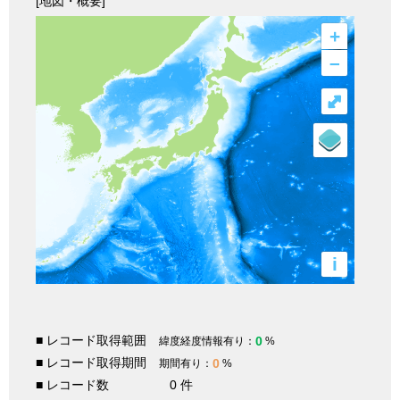
[地図・概要]
+
–
⤢
i
■ レコード取得範囲
0
緯度経度情報有り：
%
■ レコード取得期間
0
期間有り：
%
■ レコード数
0 件