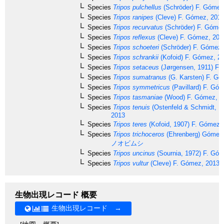
Species
Tripos pulchellus
(Schröder) F. Gómez
Species
Tripos ranipes
(Cleve) F. Gómez, 201
Species
Tripos recurvatus
(Schröder) F. Góme
Species
Tripos reflexus
(Cleve) F. Gómez, 201
Species
Tripos schoeteri
(Schröder) F. Gómez,
Species
Tripos schrankii
(Kofoid) F. Gómez, 2
Species
Tripos setaceus
(Jørgensen, 1911) F.
Species
Tripos sumatranus
(G. Karsten) F. Gó
Species
Tripos symmetricus
(Pavillard) F. Gó
Species
Tripos tasmaniae
(Wood) F. Gómez, 2
Species
Tripos tenuis
(Ostenfeld & Schmidt, 1
2013
Species
Tripos teres
(Kofoid, 1907) F. Gómez,
Species
Tripos trichoceros
(Ehrenberg) Gómez
ノオビムシ
Species
Tripos uncinus
(Sournia, 1972) F. Gó
Species
Tripos vultur
(Cleve) F. Gómez, 2013
生物出現レコード 概要
生物出現レコード →