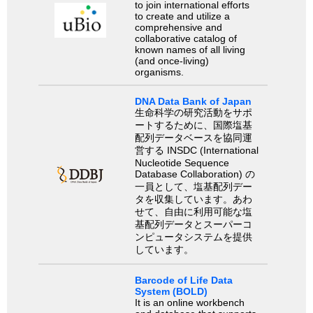
to join international efforts
to create and utilize a
comprehensive and
collaborative catalog of
known names of all living
(and once-living)
organisms.
DNA Data Bank of Japan
生命科学の研究活動をサポ
ートするために、国際塩基
配列データベースを協同運
営する INSDC (International
Nucleotide Sequence
Database Collaboration) の
一員として、塩基配列デー
タを収集しています。あわ
せて、自由に利用可能な塩
基配列データとスーパーコ
ンピュータシステムを提供
しています。
Barcode of Life Data
System (BOLD)
It is an online workbench