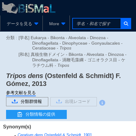
データを見る
More
分類 :
[学名] Eukarya - Bikonta - Alveolata - Dinozoa -
Dinoflagellata - Dinophyceae - Gonyaulacales -
Ceratiaceae -
Tripos
[和名] 真核生物ドメイン - Bikonta - Alveolata - Dinozoa -
Dinoflagellata - 渦鞭毛藻綱 - ゴニオラクス目 - ケ
ラチウム科 -
Tripos
Tripos dens
(Ostenfeld & Schmidt) F.
Gómez, 2013
参考文献を見る
分類群情報
出現レコード
分類情報の提供
Synonym(s)
Ceratium dens
Ostenfeld & Schmidt, 1901