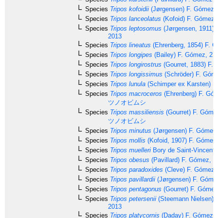
Species
Tripos kofoidii
(Jørgensen) F. Gómez,
Species
Tripos lanceolatus
(Kofoid) F. Gómez,
Species
Tripos leptosomus
(Jørgensen, 1911) 
2013
Species
Tripos lineatus
(Ehrenberg, 1854) F. 
Species
Tripos longipes
(Bailey) F. Gómez, 21
Species
Tripos longirostrus
(Gourret, 1883) F.
Species
Tripos longissimus
(Schröder) F. Góm
Species
Tripos lunula
(Schimper ex Karsten) F
Species
Tripos macroceros
(Ehrenberg) F. Gó
ツノオビムシ
Species
Tripos massiliensis
(Gourret) F. Góme
ツノオビムシ
Species
Tripos minutus
(Jørgensen) F. Gómez
Species
Tripos mollis
(Kofoid, 1907) F. Gómez
Species
Tripos muelleri
Bory de Saint-Vincent,
Species
Tripos obesus
(Pavillard) F. Gómez, 2
Species
Tripos paradoxides
(Cleve) F. Gómez,
Species
Tripos pavillardii
(Jørgensen) F. Góme
Species
Tripos pentagonus
(Gourret) F. Gómez
Species
Tripos petersenii
(Steemann Nielsen) 
2013
Species
Tripos platycornis
(Daday) F. Gómez, 