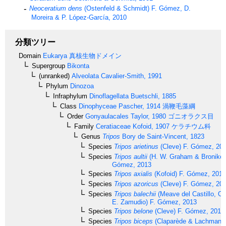
Neoceratium dens
(Ostenfeld & Schmidt) F. Gómez, D.
Moreira & P. López-García, 2010
分類ツリー
Domain
Eukarya
真核生物ドメイン
Supergroup
Bikonta
(unranked)
Alveolata
Cavalier-Smith, 1991
Phylum
Dinozoa
Infraphylum
Dinoflagellata
Buetschli, 1885
Class
Dinophyceae
Pascher, 1914
渦鞭毛藻綱
Order
Gonyaulacales
Taylor, 1980
ゴニオラクス目
Family
Ceratiaceae
Kofoid, 1907
ケラチウム科
Genus
Tripos
Bory de Saint-Vincent, 1823
Species
Tripos arietinus
(Cleve) F. Gómez, 20
Species
Tripos aultii
(H. W. Graham & Bronikov
Gómez, 2013
Species
Tripos axialis
(Kofoid) F. Gómez, 2013
Species
Tripos azoricus
(Cleve) F. Gómez, 20
Species
Tripos balechii
(Meave del Castillo, O
E. Zamudio) F. Gómez, 2013
Species
Tripos belone
(Cleve) F. Gómez, 2013
Species
Tripos biceps
(Claparède & Lachmann