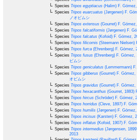
Species
Tripos egyptiacus
(Halim) F. Gómez, 
Species
Tripos euarcuatus
(Jørgenen) F. Góme
ノオビムシ
Species
Tripos extensus
(Gourret) F. Gómez, 
Species
Tripos falcatiformis
(Jørgenen) F. Góm
Species
Tripos falcatus
(Kofoid) F. Gómez, 20
Species
Tripos filicornis
(Steemann Nielsen) F
Species
Tripos furca
(Ehrenberg) F. Gómez, 2
Species
Tripos fusus
(Ehrenberg) F. Gómez, 2
ビムシ
Species
Tripos geniculatus
(Lemmermann) F. 
Species
Tripos gibberus
(Gourret) F. Gómez, 1
オビムシ
Species
Tripos gravidus
(Gourret) F. Gómez, 2
Species
Tripos hexacanthus
(Gourret, 1883) F
Species
Tripos hircus
(Schröder) F. Gómez, 2
Species
Tripos horridus
(Cleve, 1897) F. Góme
Species
Tripos humilis
(Jørgenen) F. Gómez, 
Species
Tripos incisus
(Karsten) F. Gómez, 20
Species
Tripos inflatus
(Kofoid, 1907) F. Góme
Species
Tripos intermedius
(Jørgensen, 1899) 
2013
Species
Tripos karstenii
(Pavillard) F. Gómez,