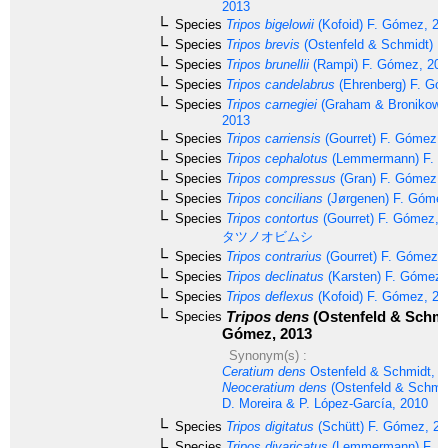
2013
Species
Tripos bigelowii
(Kofoid) F. Gómez, 20
Species
Tripos brevis
(Ostenfeld & Schmidt) F
Species
Tripos brunellii
(Rampi) F. Gómez, 20
Species
Tripos candelabrus
(Ehrenberg) F. Gó
Species
Tripos carnegiei
(Graham & Bronikows
2013
Species
Tripos carriensis
(Gourret) F. Gómez, 
Species
Tripos cephalotus
(Lemmermann) F. G
Species
Tripos compressus
(Gran) F. Gómez, 
Species
Tripos concilians
(Jørgenen) F. Gómez
Species
Tripos contortus
(Gourret) F. Gómez, 
タツノオビムシ
Species
Tripos contrarius
(Gourret) F. Gómez,
Species
Tripos declinatus
(Karsten) F. Gómez,
Species
Tripos deflexus
(Kofoid) F. Gómez, 20
Tripos dens
(Ostenfeld & Schmid
Species
Gómez, 2013
Synonym(s) :
Ceratium dens
Ostenfeld & Schmidt, 1
Neoceratium dens
(Ostenfeld & Schmi
D. Moreira & P. López-García, 2010
Species
Tripos digitatus
(Schütt) F. Gómez, 2
Species
Tripos divaricatus
(Lemmermann) F. G