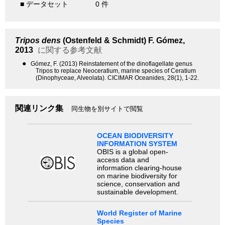
■ データセット
0 件
Tripos dens
(Ostenfeld & Schmidt) F. Gómez,
2013
に関する参考文献
●
Gómez, F. (2013) Reinstatement of the dinoflagellate genus
Tripos to replace Neoceratium, marine species of Ceratium
(Dinophyceae, Alveolata). CICIMAR Oceanides, 28(1), 1-22.
関連リンク集
同生物を別サイトで閲覧
OCEAN BIODIVERSITY
INFORMATION SYSTEM
OBIS is a global open-
access data and
information clearing-house
on marine biodiversity for
science, conservation and
sustainable development.
World Register of Marine
Species