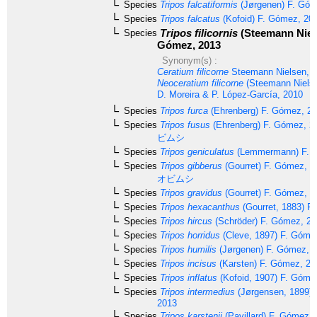
Species
Tripos falcatiformis
(Jørgenen) F. Góm
Species
Tripos falcatus
(Kofoid) F. Gómez, 20
Tripos filicornis
(Steemann Niels
Species
Gómez, 2013
Synonym(s) :
Ceratium filicorne
Steemann Nielsen, 
Neoceratium filicorne
(Steemann Niels
D. Moreira & P. López-García, 2010
Species
Tripos furca
(Ehrenberg) F. Gómez, 2
Species
Tripos fusus
(Ehrenberg) F. Gómez, 2
ビムシ
Species
Tripos geniculatus
(Lemmermann) F. 
Species
Tripos gibberus
(Gourret) F. Gómez, 1
オビムシ
Species
Tripos gravidus
(Gourret) F. Gómez, 2
Species
Tripos hexacanthus
(Gourret, 1883) F
Species
Tripos hircus
(Schröder) F. Gómez, 2
Species
Tripos horridus
(Cleve, 1897) F. Góme
Species
Tripos humilis
(Jørgenen) F. Gómez, 
Species
Tripos incisus
(Karsten) F. Gómez, 20
Species
Tripos inflatus
(Kofoid, 1907) F. Góme
Species
Tripos intermedius
(Jørgensen, 1899) 
2013
Species
Tripos karstenii
(Pavillard) F. Gómez,