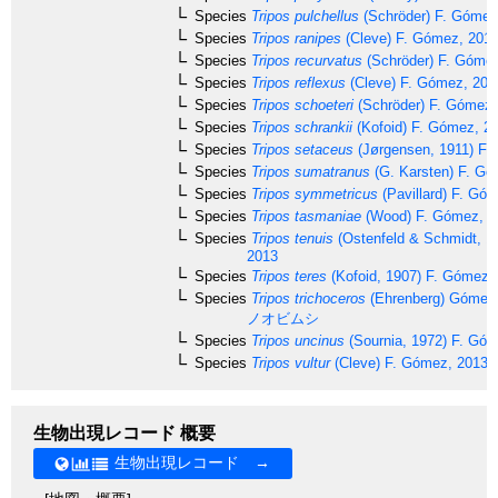
Species
Tripos pulchellus
(Schröder) F. Gómez
Species
Tripos ranipes
(Cleve) F. Gómez, 201
Species
Tripos recurvatus
(Schröder) F. Góme
Species
Tripos reflexus
(Cleve) F. Gómez, 201
Species
Tripos schoeteri
(Schröder) F. Gómez,
Species
Tripos schrankii
(Kofoid) F. Gómez, 2
Species
Tripos setaceus
(Jørgensen, 1911) F.
Species
Tripos sumatranus
(G. Karsten) F. Gó
Species
Tripos symmetricus
(Pavillard) F. Gó
Species
Tripos tasmaniae
(Wood) F. Gómez, 2
Species
Tripos tenuis
(Ostenfeld & Schmidt, 1
2013
Species
Tripos teres
(Kofoid, 1907) F. Gómez,
Species
Tripos trichoceros
(Ehrenberg) Gómez
ノオビムシ
Species
Tripos uncinus
(Sournia, 1972) F. Gó
Species
Tripos vultur
(Cleve) F. Gómez, 2013
生物出現レコード 概要
生物出現レコード →