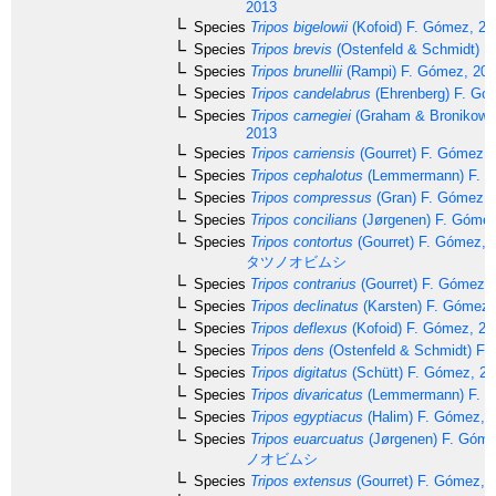
2013
Species
Tripos bigelowii
(Kofoid) F. Gómez, 20
Species
Tripos brevis
(Ostenfeld & Schmidt) F
Species
Tripos brunellii
(Rampi) F. Gómez, 20
Species
Tripos candelabrus
(Ehrenberg) F. Gó
Species
Tripos carnegiei
(Graham & Bronikows
2013
Species
Tripos carriensis
(Gourret) F. Gómez, 
Species
Tripos cephalotus
(Lemmermann) F. G
Species
Tripos compressus
(Gran) F. Gómez, 
Species
Tripos concilians
(Jørgenen) F. Gómez
Species
Tripos contortus
(Gourret) F. Gómez, 
タツノオビムシ
Species
Tripos contrarius
(Gourret) F. Gómez,
Species
Tripos declinatus
(Karsten) F. Gómez,
Species
Tripos deflexus
(Kofoid) F. Gómez, 20
Species
Tripos dens
(Ostenfeld & Schmidt) F.
Species
Tripos digitatus
(Schütt) F. Gómez, 2
Species
Tripos divaricatus
(Lemmermann) F. G
Species
Tripos egyptiacus
(Halim) F. Gómez, 
Species
Tripos euarcuatus
(Jørgenen) F. Góme
ノオビムシ
Species
Tripos extensus
(Gourret) F. Gómez, 