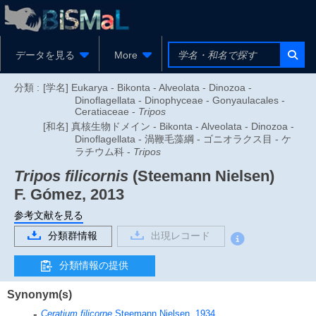
データを見る
More
分類 :
[学名] Eukarya - Bikonta - Alveolata - Dinozoa -
Dinoflagellata - Dinophyceae - Gonyaulacales -
Ceratiaceae -
Tripos
[和名] 真核生物ドメイン - Bikonta - Alveolata - Dinozoa -
Dinoflagellata - 渦鞭毛藻綱 - ゴニオラクス目 - ケ
ラチウム科 -
Tripos
Tripos filicornis
(Steemann Nielsen)
F. Gómez, 2013
参考文献を見る
分類群情報
出現レコード
分類情報の提供
Synonym(s)
Ceratium filicorne
Steemann Nielsen, 1934