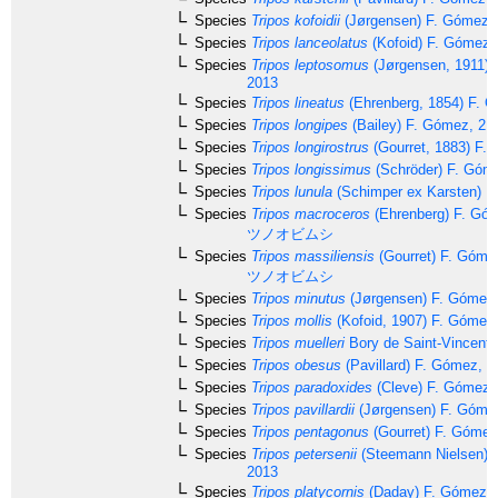
Species
Tripos kofoidii
(Jørgensen) F. Gómez,
Species
Tripos lanceolatus
(Kofoid) F. Gómez,
Species
Tripos leptosomus
(Jørgensen, 1911) 
2013
Species
Tripos lineatus
(Ehrenberg, 1854) F. 
Species
Tripos longipes
(Bailey) F. Gómez, 21
Species
Tripos longirostrus
(Gourret, 1883) F.
Species
Tripos longissimus
(Schröder) F. Góm
Species
Tripos lunula
(Schimper ex Karsten) F
Species
Tripos macroceros
(Ehrenberg) F. Gó
ツノオビムシ
Species
Tripos massiliensis
(Gourret) F. Góme
ツノオビムシ
Species
Tripos minutus
(Jørgensen) F. Gómez
Species
Tripos mollis
(Kofoid, 1907) F. Gómez
Species
Tripos muelleri
Bory de Saint-Vincent,
Species
Tripos obesus
(Pavillard) F. Gómez, 2
Species
Tripos paradoxides
(Cleve) F. Gómez,
Species
Tripos pavillardii
(Jørgensen) F. Góme
Species
Tripos pentagonus
(Gourret) F. Gómez
Species
Tripos petersenii
(Steemann Nielsen) 
2013
Species
Tripos platycornis
(Daday) F. Gómez, 