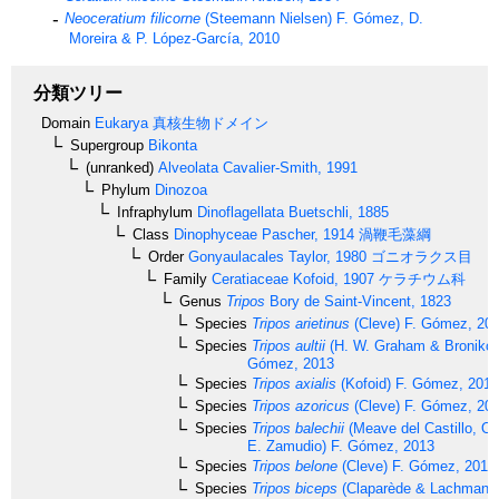
Neoceratium filicorne
(Steemann Nielsen) F. Gómez, D.
Moreira & P. López-García, 2010
分類ツリー
Domain
Eukarya
真核生物ドメイン
Supergroup
Bikonta
(unranked)
Alveolata
Cavalier-Smith, 1991
Phylum
Dinozoa
Infraphylum
Dinoflagellata
Buetschli, 1885
Class
Dinophyceae
Pascher, 1914
渦鞭毛藻綱
Order
Gonyaulacales
Taylor, 1980
ゴニオラクス目
Family
Ceratiaceae
Kofoid, 1907
ケラチウム科
Genus
Tripos
Bory de Saint-Vincent, 1823
Species
Tripos arietinus
(Cleve) F. Gómez, 20
Species
Tripos aultii
(H. W. Graham & Bronikov
Gómez, 2013
Species
Tripos axialis
(Kofoid) F. Gómez, 2013
Species
Tripos azoricus
(Cleve) F. Gómez, 20
Species
Tripos balechii
(Meave del Castillo, O
E. Zamudio) F. Gómez, 2013
Species
Tripos belone
(Cleve) F. Gómez, 2013
Species
Tripos biceps
(Claparède & Lachmann