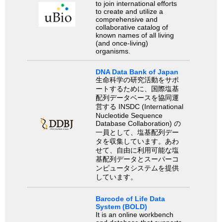
to join international efforts
to create and utilize a
comprehensive and
collaborative catalog of
known names of all living
(and once-living)
organisms.
DNA Data Bank of Japan
生命科学の研究活動をサポ
ートするために、国際塩基
配列データベースを協同運
営する INSDC (International
Nucleotide Sequence
Database Collaboration) の
一員として、塩基配列デー
タを収集しています。あわ
せて、自由に利用可能な塩
基配列データとスーパーコ
ンピュータシステムを提供
しています。
Barcode of Life Data
System (BOLD)
It is an online workbench