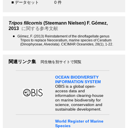
■ データセット
0 件
Tripos filicornis
(Steemann Nielsen) F. Gómez,
2013
に関する参考文献
●
Gómez, F. (2013) Reinstatement of the dinoflagellate genus
Tripos to replace Neoceratium, marine species of Ceratium
(Dinophyceae, Alveolata). CICIMAR Oceanides, 28(1), 1-22.
関連リンク集
同生物を別サイトで閲覧
OCEAN BIODIVERSITY
INFORMATION SYSTEM
OBIS is a global open-
access data and
information clearing-house
on marine biodiversity for
science, conservation and
sustainable development.
World Register of Marine
Species