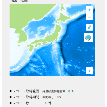
[地図・概要]
+
–
⤢
i
■ レコード取得範囲
0
緯度経度情報有り：
%
■ レコード取得期間
0
期間有り：
%
■ レコード数
0 件