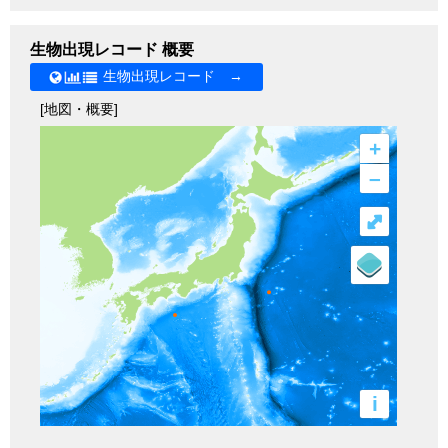
生物出現レコード 概要
生物出現レコード →
[地図・概要]
+
–
⤢
i