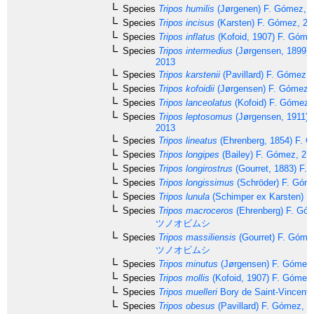
Species
Tripos humilis
(Jørgenen) F. Gómez, 
Species
Tripos incisus
(Karsten) F. Gómez, 20
Species
Tripos inflatus
(Kofoid, 1907) F. Góme
Species
Tripos intermedius
(Jørgensen, 1899) 
2013
Species
Tripos karstenii
(Pavillard) F. Gómez,
Species
Tripos kofoidii
(Jørgensen) F. Gómez,
Species
Tripos lanceolatus
(Kofoid) F. Gómez,
Species
Tripos leptosomus
(Jørgensen, 1911) 
2013
Species
Tripos lineatus
(Ehrenberg, 1854) F. 
Species
Tripos longipes
(Bailey) F. Gómez, 21
Species
Tripos longirostrus
(Gourret, 1883) F.
Species
Tripos longissimus
(Schröder) F. Góm
Species
Tripos lunula
(Schimper ex Karsten) F
Species
Tripos macroceros
(Ehrenberg) F. Gó
ツノオビムシ
Species
Tripos massiliensis
(Gourret) F. Góme
ツノオビムシ
Species
Tripos minutus
(Jørgensen) F. Gómez
Species
Tripos mollis
(Kofoid, 1907) F. Gómez
Species
Tripos muelleri
Bory de Saint-Vincent,
Species
Tripos obesus
(Pavillard) F. Gómez, 2