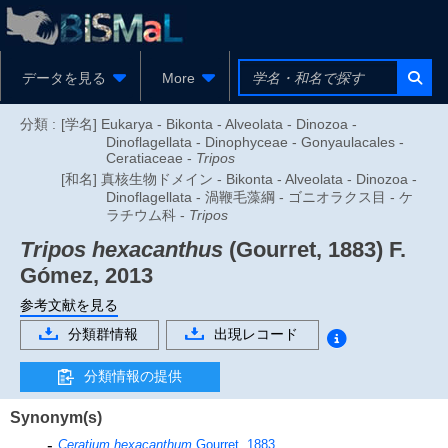
データを見る
More
分類 :
[学名] Eukarya - Bikonta - Alveolata - Dinozoa -
Dinoflagellata - Dinophyceae - Gonyaulacales -
Ceratiaceae -
Tripos
[和名] 真核生物ドメイン - Bikonta - Alveolata - Dinozoa -
Dinoflagellata - 渦鞭毛藻綱 - ゴニオラクス目 - ケ
ラチウム科 -
Tripos
Tripos hexacanthus
(Gourret, 1883) F.
Gómez, 2013
参考文献を見る
分類群情報
出現レコード
分類情報の提供
Synonym(s)
Ceratium hexacanthum
Gourret, 1883