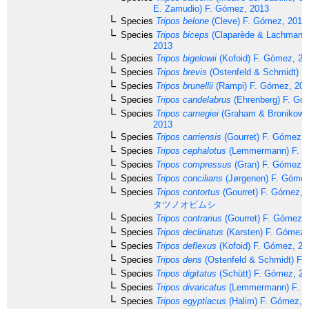
E. Zamudio) F. Gómez, 2013
Species
Tripos belone
(Cleve) F. Gómez, 2013
Species
Tripos biceps
(Claparède & Lachmann
2013
Species
Tripos bigelowii
(Kofoid) F. Gómez, 20
Species
Tripos brevis
(Ostenfeld & Schmidt) F
Species
Tripos brunellii
(Rampi) F. Gómez, 20
Species
Tripos candelabrus
(Ehrenberg) F. Gó
Species
Tripos carnegiei
(Graham & Bronikows
2013
Species
Tripos carriensis
(Gourret) F. Gómez, 
Species
Tripos cephalotus
(Lemmermann) F. G
Species
Tripos compressus
(Gran) F. Gómez, 
Species
Tripos concilians
(Jørgenen) F. Gómez
Species
Tripos contortus
(Gourret) F. Gómez, 
タツノオビムシ
Species
Tripos contrarius
(Gourret) F. Gómez,
Species
Tripos declinatus
(Karsten) F. Gómez,
Species
Tripos deflexus
(Kofoid) F. Gómez, 20
Species
Tripos dens
(Ostenfeld & Schmidt) F.
Species
Tripos digitatus
(Schütt) F. Gómez, 2
Species
Tripos divaricatus
(Lemmermann) F. G
Species
Tripos egyptiacus
(Halim) F. Gómez, 