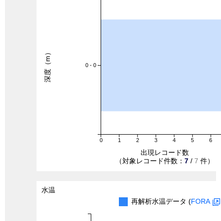
深度（m）
0 - 0
0
1
2
3
4
5
6
出現レコード数
（対象レコード件数：
7
/
7
件）
水温
再解析水温データ (
FORA