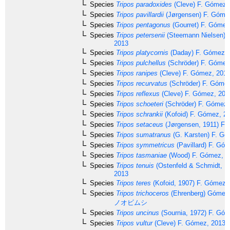
Species
Tripos paradoxides
(Cleve) F. Gómez,
Species
Tripos pavillardii
(Jørgensen) F. Góme
Species
Tripos pentagonus
(Gourret) F. Gómez
Species
Tripos petersenii
(Steemann Nielsen) 
2013
Species
Tripos platycornis
(Daday) F. Gómez, 
Species
Tripos pulchellus
(Schröder) F. Gómez
Species
Tripos ranipes
(Cleve) F. Gómez, 201
Species
Tripos recurvatus
(Schröder) F. Góme
Species
Tripos reflexus
(Cleve) F. Gómez, 201
Species
Tripos schoeteri
(Schröder) F. Gómez,
Species
Tripos schrankii
(Kofoid) F. Gómez, 2
Species
Tripos setaceus
(Jørgensen, 1911) F.
Species
Tripos sumatranus
(G. Karsten) F. Gó
Species
Tripos symmetricus
(Pavillard) F. Gó
Species
Tripos tasmaniae
(Wood) F. Gómez, 2
Species
Tripos tenuis
(Ostenfeld & Schmidt, 1
2013
Species
Tripos teres
(Kofoid, 1907) F. Gómez,
Species
Tripos trichoceros
(Ehrenberg) Gómez
ノオビムシ
Species
Tripos uncinus
(Sournia, 1972) F. Gó
Species
Tripos vultur
(Cleve) F. Gómez, 2013