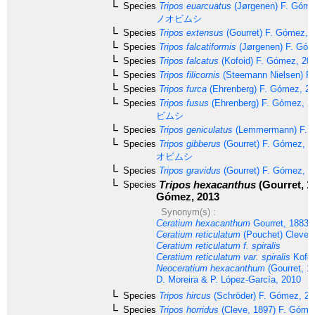
Species
Tripos euarcuatus
(Jørgenen) F. Góme
ノオビムシ
Species
Tripos extensus
(Gourret) F. Gómez, 
Species
Tripos falcatiformis
(Jørgenen) F. Góm
Species
Tripos falcatus
(Kofoid) F. Gómez, 20
Species
Tripos filicornis
(Steemann Nielsen) F
Species
Tripos furca
(Ehrenberg) F. Gómez, 2
Species
Tripos fusus
(Ehrenberg) F. Gómez, 2
ビムシ
Species
Tripos geniculatus
(Lemmermann) F. 
Species
Tripos gibberus
(Gourret) F. Gómez, 1
オビムシ
Species
Tripos gravidus
(Gourret) F. Gómez, 2
Tripos hexacanthus
(Gourret, 18
Species
Gómez, 2013
Synonym(s) :
Ceratium hexacanthum
Gourret, 1883
Ceratium reticulatum
(Pouchet) Cleve,
Ceratium reticulatum f. spiralis
Ceratium reticulatum var. spiralis
Kofoi
Neoceratium hexacanthum
(Gourret, 1
D. Moreira & P. López-García, 2010
Species
Tripos hircus
(Schröder) F. Gómez, 2
Species
Tripos horridus
(Cleve, 1897) F. Góme