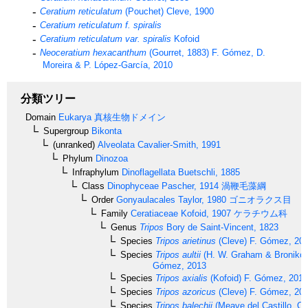
Ceratium reticulatum
(Pouchet) Cleve, 1900
Ceratium reticulatum f. spiralis
Ceratium reticulatum var. spiralis
Kofoid
Neoceratium hexacanthum
(Gourret, 1883) F. Gómez, D.
Moreira & P. López-García, 2010
分類ツリー
Domain
Eukarya
真核生物ドメイン
Supergroup
Bikonta
(unranked)
Alveolata
Cavalier-Smith, 1991
Phylum
Dinozoa
Infraphylum
Dinoflagellata
Buetschli, 1885
Class
Dinophyceae
Pascher, 1914
渦鞭毛藻綱
Order
Gonyaulacales
Taylor, 1980
ゴニオラクス目
Family
Ceratiaceae
Kofoid, 1907
ケラチウム科
Genus
Tripos
Bory de Saint-Vincent, 1823
Species
Tripos arietinus
(Cleve) F. Gómez, 20
Species
Tripos aultii
(H. W. Graham & Bronikov
Gómez, 2013
Species
Tripos axialis
(Kofoid) F. Gómez, 2013
Species
Tripos azoricus
(Cleve) F. Gómez, 20
Species
Tripos balechii
(Meave del Castillo, O