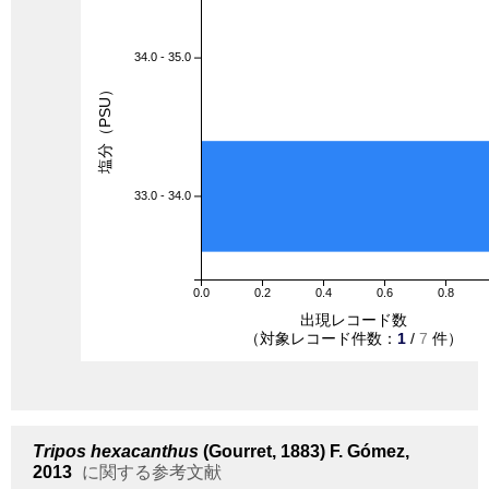
34.0 - 35.0
塩分（PSU）
33.0 - 34.0
0.0
0.2
0.4
0.6
0.8
出現レコード数
（対象レコード件数：
1
/
7
件）
Tripos hexacanthus
(Gourret, 1883) F. Gómez,
2013
に関する参考文献