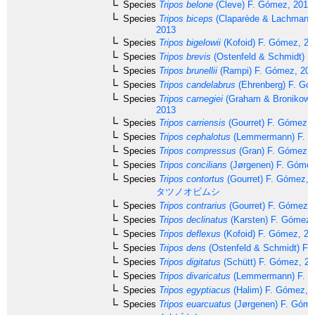
Species
Tripos belone
(Cleve) F. Gómez, 2013
Species
Tripos biceps
(Claparède & Lachmann
2013
Species
Tripos bigelowii
(Kofoid) F. Gómez, 20
Species
Tripos brevis
(Ostenfeld & Schmidt) F
Species
Tripos brunellii
(Rampi) F. Gómez, 20
Species
Tripos candelabrus
(Ehrenberg) F. Gó
Species
Tripos carnegiei
(Graham & Bronikows
2013
Species
Tripos carriensis
(Gourret) F. Gómez, 
Species
Tripos cephalotus
(Lemmermann) F. G
Species
Tripos compressus
(Gran) F. Gómez, 
Species
Tripos concilians
(Jørgenen) F. Gómez
Species
Tripos contortus
(Gourret) F. Gómez, 
タツノオビムシ
Species
Tripos contrarius
(Gourret) F. Gómez,
Species
Tripos declinatus
(Karsten) F. Gómez,
Species
Tripos deflexus
(Kofoid) F. Gómez, 20
Species
Tripos dens
(Ostenfeld & Schmidt) F.
Species
Tripos digitatus
(Schütt) F. Gómez, 2
Species
Tripos divaricatus
(Lemmermann) F. G
Species
Tripos egyptiacus
(Halim) F. Gómez, 
Species
Tripos euarcuatus
(Jørgenen) F. Góme