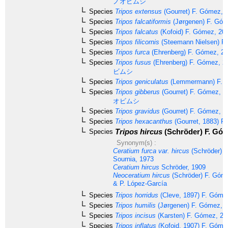
ノオビムシ
Species
Tripos extensus
(Gourret) F. Gómez, 
Species
Tripos falcatiformis
(Jørgenen) F. Góm
Species
Tripos falcatus
(Kofoid) F. Gómez, 20
Species
Tripos filicornis
(Steemann Nielsen) F
Species
Tripos furca
(Ehrenberg) F. Gómez, 2
Species
Tripos fusus
(Ehrenberg) F. Gómez, 2
ビムシ
Species
Tripos geniculatus
(Lemmermann) F. 
Species
Tripos gibberus
(Gourret) F. Gómez, 1
オビムシ
Species
Tripos gravidus
(Gourret) F. Gómez, 2
Species
Tripos hexacanthus
(Gourret, 1883) F
Tripos hircus
(Schröder) F. Góm
Species
Synonym(s) :
Ceratium furca var. hircus
(Schröder) M
Sournia, 1973
Ceratium hircus
Schröder, 1909
Neoceratium hircus
(Schröder) F. Góme
& P. López-García
Species
Tripos horridus
(Cleve, 1897) F. Góme
Species
Tripos humilis
(Jørgenen) F. Gómez, 
Species
Tripos incisus
(Karsten) F. Gómez, 20
Species
Tripos inflatus
(Kofoid, 1907) F. Góme