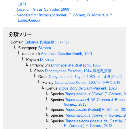
1973
Ceratium hircus
Schröder, 1909
Neoceratium hircus
(Schröder) F. Gómez, D. Moreira & P.
López-García
分類ツリー
Domain
Eukarya
真核生物ドメイン
Supergroup
Bikonta
(unranked)
Alveolata
Cavalier-Smith, 1991
Phylum
Dinozoa
Infraphylum
Dinoflagellata
Buetschli, 1885
Class
Dinophyceae
Pascher, 1914
渦鞭毛藻綱
Order
Gonyaulacales
Taylor, 1980
ゴニオラクス目
Family
Ceratiaceae
Kofoid, 1907
ケラチウム科
Genus
Tripos
Bory de Saint-Vincent, 1823
Species
Tripos arietinus
(Cleve) F. Gómez, 20
Species
Tripos aultii
(H. W. Graham & Bronikov
Gómez, 2013
Species
Tripos axialis
(Kofoid) F. Gómez, 2013
Species
Tripos azoricus
(Cleve) F. Gómez, 20
Species
Tripos balechii
(Meave del Castillo, O
E. Zamudio) F. Gómez, 2013