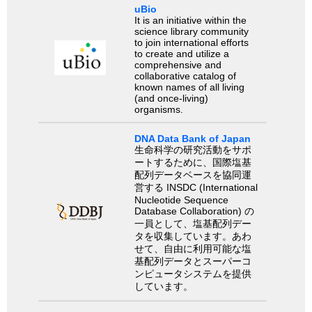
uBio
It is an initiative within the
science library community
to join international efforts
to create and utilize a
comprehensive and
collaborative catalog of
known names of all living
(and once-living)
organisms.
DNA Data Bank of Japan
生命科学の研究活動をサポ
ートするために、国際塩基
配列データベースを協同運
営する INSDC (International
Nucleotide Sequence
Database Collaboration) の
一員として、塩基配列デー
タを収集しています。あわ
せて、自由に利用可能な塩
基配列データとスーパーコ
ンピュータシステムを提供
しています。