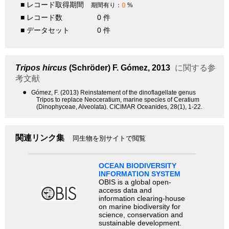
■ レコード取得期間
0
期間有り：
%
■ レコード数
0 件
■ データセット
0 件
Tripos hircus
(Schröder) F. Gómez, 2013
に関する参
考文献
●
Gómez, F. (2013) Reinstatement of the dinoflagellate genus
Tripos to replace Neoceratium, marine species of Ceratium
(Dinophyceae, Alveolata). CICIMAR Oceanides, 28(1), 1-22.
関連リンク集
同生物を別サイトで閲覧
OCEAN BIODIVERSITY
INFORMATION SYSTEM
OBIS is a global open-
access data and
information clearing-house
on marine biodiversity for
science, conservation and
sustainable development.