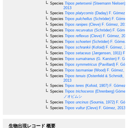
Species
Tripos petersenii
(Steemann Nielsen) 
2013
Species
Tripos platycornis
(Daday) F. Gómez, 
Species
Tripos pulchellus
(Schröder) F. Gómez
Species
Tripos ranipes
(Cleve) F. Gómez, 201
Species
Tripos recurvatus
(Schröder) F. Góme
Species
Tripos reflexus
(Cleve) F. Gómez, 201
Species
Tripos schoeteri
(Schröder) F. Gómez,
Species
Tripos schrankii
(Kofoid) F. Gómez, 2
Species
Tripos setaceus
(Jørgensen, 1911) F.
Species
Tripos sumatranus
(G. Karsten) F. Gó
Species
Tripos symmetricus
(Pavillard) F. Gó
Species
Tripos tasmaniae
(Wood) F. Gómez, 2
Species
Tripos tenuis
(Ostenfeld & Schmidt, 1
2013
Species
Tripos teres
(Kofoid, 1907) F. Gómez,
Species
Tripos trichoceros
(Ehrenberg) Gómez
ノオビムシ
Species
Tripos uncinus
(Sournia, 1972) F. Gó
Species
Tripos vultur
(Cleve) F. Gómez, 2013
生物出現レコード 概要