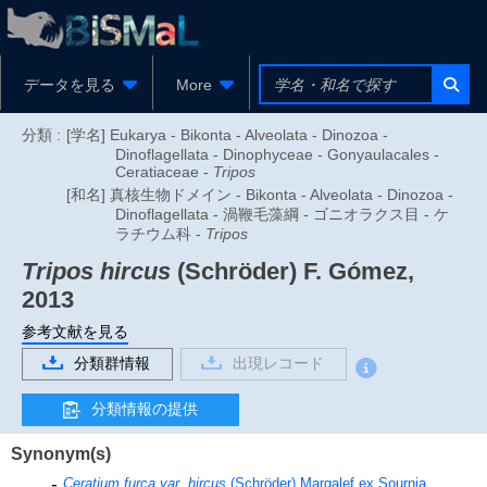
データを見る
More
分類 :
[学名] Eukarya - Bikonta - Alveolata - Dinozoa -
Dinoflagellata - Dinophyceae - Gonyaulacales -
Ceratiaceae -
Tripos
[和名] 真核生物ドメイン - Bikonta - Alveolata - Dinozoa -
Dinoflagellata - 渦鞭毛藻綱 - ゴニオラクス目 - ケ
ラチウム科 -
Tripos
Tripos hircus
(Schröder) F. Gómez,
2013
参考文献を見る
分類群情報
出現レコード
分類情報の提供
Synonym(s)
Ceratium furca var. hircus
(Schröder) Margalef ex Sournia,