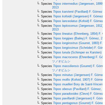
Species
Tripos intermedius
(Jørgensen, 1899) 
2013
Species
Tripos karstenii
(Pavillard) F. Gómez,
Species
Tripos kofoidii
(Jørgensen) F. Gómez,
Species
Tripos lanceolatus
(Kofoid) F. Gómez,
Species
Tripos leptosomus
(Jørgensen, 1911) 
2013
Species
Tripos lineatus
(Ehrenberg, 1854) F. 
Species
Tripos longipes
(Bailey) F. Gómez, 21
Species
Tripos longirostrus
(Gourret, 1883) F.
Species
Tripos longissimus
(Schröder) F. Góm
Species
Tripos lunula
(Schimper ex Karsten) F
Species
Tripos macroceros
(Ehrenberg) F. Gó
ツノオビムシ
Species
Tripos massiliensis
(Gourret) F. Góme
ツノオビムシ
Species
Tripos minutus
(Jørgensen) F. Gómez
Species
Tripos mollis
(Kofoid, 1907) F. Gómez
Species
Tripos muelleri
Bory de Saint-Vincent,
Species
Tripos obesus
(Pavillard) F. Gómez, 2
Species
Tripos paradoxides
(Cleve) F. Gómez,
Species
Tripos pavillardii
(Jørgensen) F. Góme
Species
Tripos pentagonus
(Gourret) F. Gómez