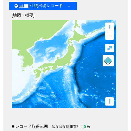
生物出現レコード →
[地図・概要]
+
–
⤢
i
■ レコード取得範囲
0
緯度経度情報有り：
%