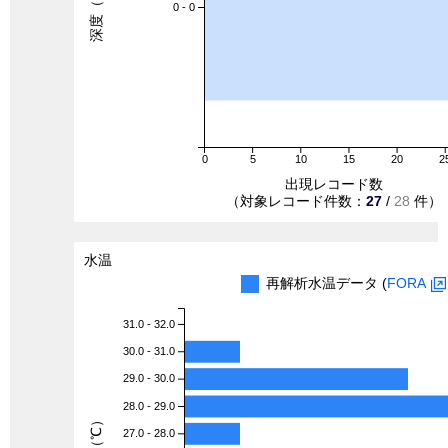
深度（m）
0 - 0
0
5
10
15
20
2
出現レコード数
（対象レコード件数：
27
/
28
件）
水温
再解析水温データ (
FORA
31.0 - 32.0
30.0 - 31.0
29.0 - 30.0
28.0 - 29.0
水温（℃）
27.0 - 28.0