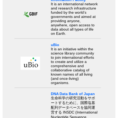
It is an international network
and research infrastructure
funded by the world’s
governments and aimed at
providing anyone,
anywhere, open access to
data about all types of life
on Earth.
uBio
It is an initiative within the
science library community
to join international efforts
to create and utilize a
comprehensive and
collaborative catalog of
known names of all living
(and once-living)
organisms.
DNA Data Bank of Japan
生命科学の研究活動をサポ
ートするために、国際塩基
配列データベースを協同運
営する INSDC (International
Nucleotide Sequence