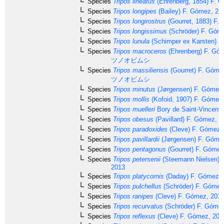
Species
Tripos lineatus
(Ehrenberg, 1854) F. 
Species
Tripos longipes
(Bailey) F. Gómez, 21
Species
Tripos longirostrus
(Gourret, 1883) F.
Species
Tripos longissimus
(Schröder) F. Góm
Species
Tripos lunula
(Schimper ex Karsten) F
Species
Tripos macroceros
(Ehrenberg) F. Gó
ツノオビムシ
Species
Tripos massiliensis
(Gourret) F. Góme
ツノオビムシ
Species
Tripos minutus
(Jørgensen) F. Gómez
Species
Tripos mollis
(Kofoid, 1907) F. Gómez
Species
Tripos muelleri
Bory de Saint-Vincent,
Species
Tripos obesus
(Pavillard) F. Gómez, 2
Species
Tripos paradoxides
(Cleve) F. Gómez,
Species
Tripos pavillardii
(Jørgensen) F. Góme
Species
Tripos pentagonus
(Gourret) F. Gómez
Species
Tripos petersenii
(Steemann Nielsen) 
2013
Species
Tripos platycornis
(Daday) F. Gómez, 
Species
Tripos pulchellus
(Schröder) F. Gómez
Species
Tripos ranipes
(Cleve) F. Gómez, 201
Species
Tripos recurvatus
(Schröder) F. Góme
Species
Tripos reflexus
(Cleve) F. Gómez, 201