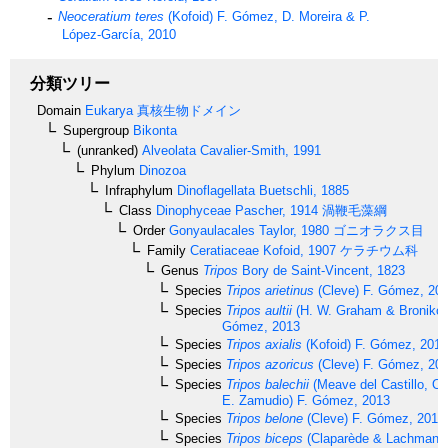
Neoceratium teres
(Kofoid) F. Gómez, D. Moreira & P.
López-García, 2010
分類ツリー
Domain
Eukarya
真核生物ドメイン
Supergroup
Bikonta
(unranked)
Alveolata
Cavalier-Smith, 1991
Phylum
Dinozoa
Infraphylum
Dinoflagellata
Buetschli, 1885
Class
Dinophyceae
Pascher, 1914
渦鞭毛藻綱
Order
Gonyaulacales
Taylor, 1980
ゴニオラクス目
Family
Ceratiaceae
Kofoid, 1907
ケラチウム科
Genus
Tripos
Bory de Saint-Vincent, 1823
Species
Tripos arietinus
(Cleve) F. Gómez, 20
Species
Tripos aultii
(H. W. Graham & Bronikov
Gómez, 2013
Species
Tripos axialis
(Kofoid) F. Gómez, 2013
Species
Tripos azoricus
(Cleve) F. Gómez, 20
Species
Tripos balechii
(Meave del Castillo, O
E. Zamudio) F. Gómez, 2013
Species
Tripos belone
(Cleve) F. Gómez, 2013
Species
Tripos biceps
(Claparède & Lachmann