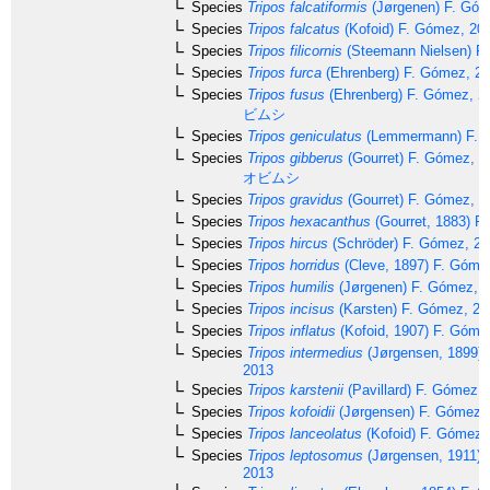
Species
Tripos falcatiformis
(Jørgenen) F. Góm
Species
Tripos falcatus
(Kofoid) F. Gómez, 20
Species
Tripos filicornis
(Steemann Nielsen) F
Species
Tripos furca
(Ehrenberg) F. Gómez, 2
Species
Tripos fusus
(Ehrenberg) F. Gómez, 2
ビムシ
Species
Tripos geniculatus
(Lemmermann) F. 
Species
Tripos gibberus
(Gourret) F. Gómez, 1
オビムシ
Species
Tripos gravidus
(Gourret) F. Gómez, 2
Species
Tripos hexacanthus
(Gourret, 1883) F
Species
Tripos hircus
(Schröder) F. Gómez, 2
Species
Tripos horridus
(Cleve, 1897) F. Góme
Species
Tripos humilis
(Jørgenen) F. Gómez, 
Species
Tripos incisus
(Karsten) F. Gómez, 20
Species
Tripos inflatus
(Kofoid, 1907) F. Góme
Species
Tripos intermedius
(Jørgensen, 1899) 
2013
Species
Tripos karstenii
(Pavillard) F. Gómez,
Species
Tripos kofoidii
(Jørgensen) F. Gómez,
Species
Tripos lanceolatus
(Kofoid) F. Gómez,
Species
Tripos leptosomus
(Jørgensen, 1911) 
2013