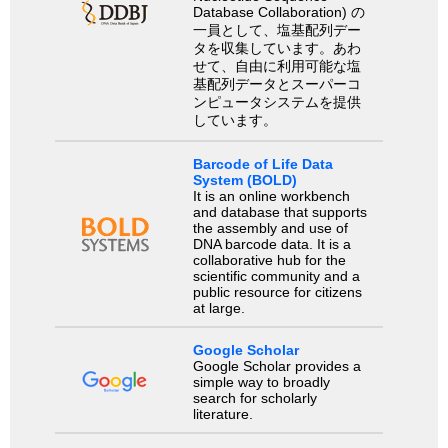
Database Collaboration) の
一員として、塩基配列デー
タを収集しています。あわ
せて、自由に利用可能な塩
基配列データとスーパーコ
ンピュータシステムを提供
しています。
Barcode of Life Data
System (BOLD)
It is an online workbench
and database that supports
the assembly and use of
DNA barcode data. It is a
collaborative hub for the
scientific community and a
public resource for citizens
at large.
Google Scholar
Google Scholar provides a
simple way to broadly
search for scholarly
literature.