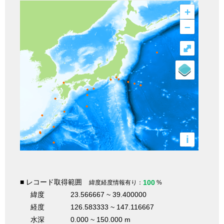
+
–
⤢
i
■ レコード取得範囲
100
緯度経度情報有り：
%
緯度
23.566667 ~ 39.400000
経度
126.583333 ~ 147.116667
水深
0.000 ~ 150.000 m