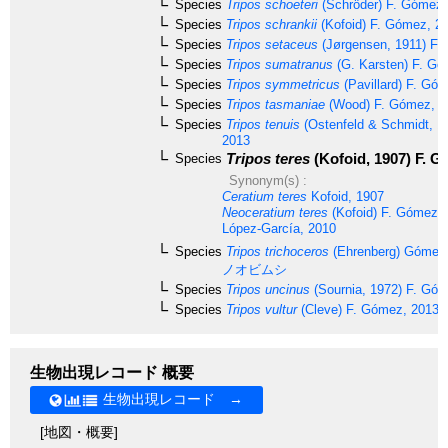
Species
Tripos schoeteri
(Schröder) F. Gómez,
Species
Tripos schrankii
(Kofoid) F. Gómez, 2
Species
Tripos setaceus
(Jørgensen, 1911) F.
Species
Tripos sumatranus
(G. Karsten) F. Gó
Species
Tripos symmetricus
(Pavillard) F. Gó
Species
Tripos tasmaniae
(Wood) F. Gómez, 2
Species
Tripos tenuis
(Ostenfeld & Schmidt, 1
2013
Tripos teres
(Kofoid, 1907) F. G
Species
Synonym(s) :
Ceratium teres
Kofoid, 1907
Neoceratium teres
(Kofoid) F. Gómez, 
López-García, 2010
Species
Tripos trichoceros
(Ehrenberg) Gómez
ノオビムシ
Species
Tripos uncinus
(Sournia, 1972) F. Gó
Species
Tripos vultur
(Cleve) F. Gómez, 2013
生物出現レコード 概要
生物出現レコード →
[地図・概要]