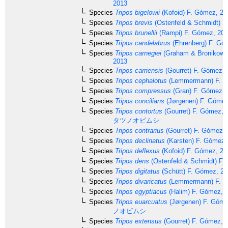
2013
Species
Tripos bigelowii
(Kofoid) F. Gómez, 20
Species
Tripos brevis
(Ostenfeld & Schmidt) F
Species
Tripos brunellii
(Rampi) F. Gómez, 20
Species
Tripos candelabrus
(Ehrenberg) F. Gó
Species
Tripos carnegiei
(Graham & Bronikows
2013
Species
Tripos carriensis
(Gourret) F. Gómez, 
Species
Tripos cephalotus
(Lemmermann) F. G
Species
Tripos compressus
(Gran) F. Gómez, 
Species
Tripos concilians
(Jørgenen) F. Gómez
Species
Tripos contortus
(Gourret) F. Gómez, 
タツノオビムシ
Species
Tripos contrarius
(Gourret) F. Gómez,
Species
Tripos declinatus
(Karsten) F. Gómez,
Species
Tripos deflexus
(Kofoid) F. Gómez, 20
Species
Tripos dens
(Ostenfeld & Schmidt) F.
Species
Tripos digitatus
(Schütt) F. Gómez, 2
Species
Tripos divaricatus
(Lemmermann) F. G
Species
Tripos egyptiacus
(Halim) F. Gómez, 
Species
Tripos euarcuatus
(Jørgenen) F. Góme
ノオビムシ
Species
Tripos extensus
(Gourret) F. Gómez, 