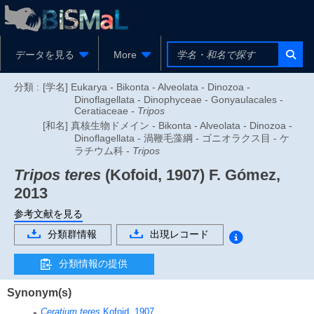
データを見る
More
分類 :
[学名] Eukarya - Bikonta - Alveolata - Dinozoa -
Dinoflagellata - Dinophyceae - Gonyaulacales -
Ceratiaceae -
Tripos
[和名] 真核生物ドメイン - Bikonta - Alveolata - Dinozoa -
Dinoflagellata - 渦鞭毛藻綱 - ゴニオラクス目 - ケ
ラチウム科 -
Tripos
Tripos teres
(Kofoid, 1907) F. Gómez,
2013
参考文献を見る
分類群情報
出現レコード
分類情報の提供
Synonym(s)
Ceratium teres
Kofoid, 1907