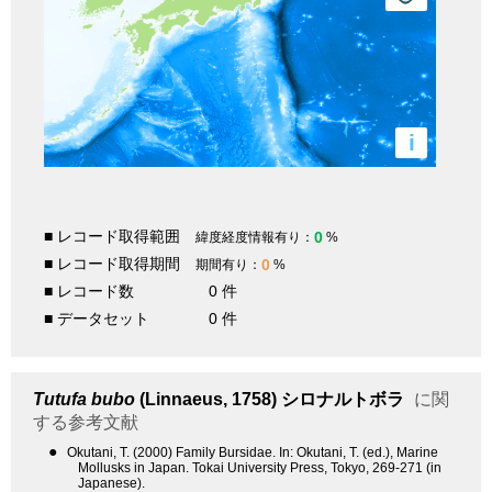
i
■ レコード取得範囲
0
緯度経度情報有り：
%
■ レコード取得期間
0
期間有り：
%
■ レコード数
0 件
■ データセット
0 件
Tutufa bubo
(Linnaeus, 1758)
シロナルトボラ
に関
する参考文献
●
Okutani, T. (2000) Family Bursidae. In: Okutani, T. (ed.), Marine
Mollusks in Japan. Tokai University Press, Tokyo, 269-271 (in
Japanese).