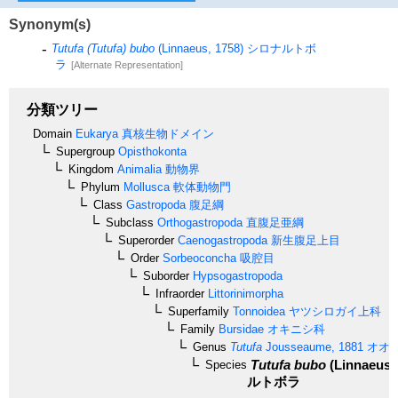
Synonym(s)
Tutufa (Tutufa) bubo
(Linnaeus, 1758)
シロナルトボ
ラ
[Alternate Representation]
分類ツリー
Domain
Eukarya
真核生物ドメイン
Supergroup
Opisthokonta
Kingdom
Animalia
動物界
Phylum
Mollusca
軟体動物門
Class
Gastropoda
腹足綱
Subclass
Orthogastropoda
直腹足亜綱
Superorder
Caenogastropoda
新生腹足上目
Order
Sorbeoconcha
吸腔目
Suborder
Hypsogastropoda
Infraorder
Littorinimorpha
Superfamily
Tonnoidea
ヤツシロガイ上科
Family
Bursidae
オキニシ科
Genus
Tutufa
Jousseaume, 1881
オオ
Tutufa bubo
(Linnaeus,
Species
ルトボラ