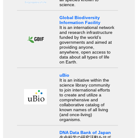
science.
Global Biodiversity
Information Facility
It is an international network
and research infrastructure
funded by the world’s
governments and aimed at
providing anyone,
anywhere, open access to
data about all types of life
on Earth.
uBio
It is an initiative within the
science library community
to join international efforts
to create and utilize a
comprehensive and
collaborative catalog of
known names of all living
(and once-living)
organisms.
DNA Data Bank of Japan
生命科学の研究活動をサポ