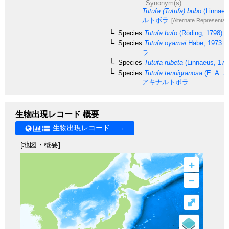
Synonym(s) :
Tutufa (Tutufa) bubo
(Linnaeu
ルトボラ
[Alternate Representati
Species
Tutufa bufo
(Röding, 1798)
Species
Tutufa oyamai
Habe, 1973
チ
ラ
Species
Tutufa rubeta
(Linnaeus, 175
Species
Tutufa tenuigranosa
(E. A. S
アキナルトボラ
生物出現レコード 概要
生物出現レコード →
[地図・概要]
+
–
⤢