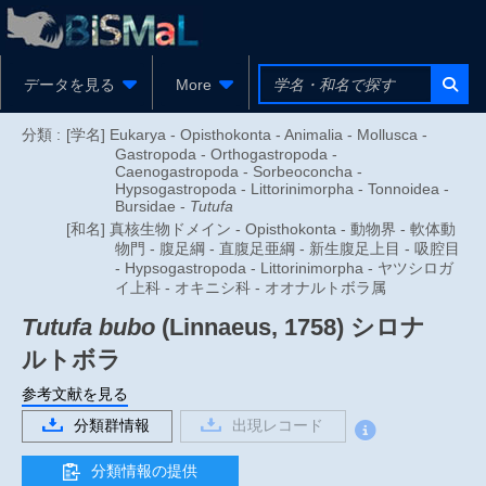
データを見る
More
分類 :
[学名] Eukarya - Opisthokonta - Animalia - Mollusca -
Gastropoda - Orthogastropoda -
Caenogastropoda - Sorbeoconcha -
Hypsogastropoda - Littorinimorpha - Tonnoidea -
Bursidae -
Tutufa
[和名] 真核生物ドメイン - Opisthokonta - 動物界 - 軟体動
物門 - 腹足綱 - 直腹足亜綱 - 新生腹足上目 - 吸腔目
- Hypsogastropoda - Littorinimorpha - ヤツシロガ
イ上科 - オキニシ科 - オオナルトボラ属
Tutufa bubo
(Linnaeus, 1758)
シロナ
ルトボラ
参考文献を見る
分類群情報
出現レコード
分類情報の提供