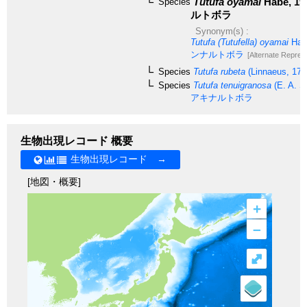
Tutufa oyamai
Habe, 19
Species
ルトボラ
Synonym(s) :
Tutufa (Tutufella) oyamai
Hab
ンナルトボラ
[Alternate Represe
Species
Tutufa rubeta
(Linnaeus, 175
Species
Tutufa tenuigranosa
(E. A. S
アキナルトボラ
生物出現レコード 概要
生物出現レコード →
[地図・概要]
+
–
⤢