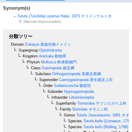
Synonym(s)
Tutufa (Tutufella) oyamai
Habe, 1973
チリメンナルトボ
ラ
[Alternate Representation]
分類ツリー
Domain
Eukarya
真核生物ドメイン
Supergroup
Opisthokonta
Kingdom
Animalia
動物界
Phylum
Mollusca
軟体動物門
Class
Gastropoda
腹足綱
Subclass
Orthogastropoda
直腹足亜綱
Superorder
Caenogastropoda
新生腹足上目
Order
Sorbeoconcha
吸腔目
Suborder
Hypsogastropoda
Infraorder
Littorinimorpha
Superfamily
Tonnoidea
ヤツシロガイ上科
Family
Bursidae
オキニシ科
Genus
Tutufa
Jousseaume, 1881
オオ
Species
Tutufa bubo
(Linnaeus, 1758
Species
Tutufa bufo
(Röding, 1798)