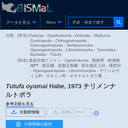
データを見る
More
分類 :
[学名] Eukarya - Opisthokonta - Animalia - Mollusca -
Gastropoda - Orthogastropoda -
Caenogastropoda - Sorbeoconcha -
Hypsogastropoda - Littorinimorpha - Tonnoidea -
Bursidae -
Tutufa
[和名] 真核生物ドメイン - Opisthokonta - 動物界 - 軟体動
物門 - 腹足綱 - 直腹足亜綱 - 新生腹足上目 - 吸腔目
- Hypsogastropoda - Littorinimorpha - ヤツシロガ
イ上科 - オキニシ科 - オオナルトボラ属
Tutufa oyamai
Habe, 1973
チリメンナ
ルトボラ
参考文献を見る
分類群情報
出現レコード
分類情報の提供