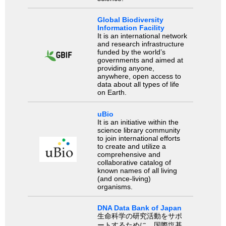
Global Biodiversity
Information Facility
It is an international network
and research infrastructure
funded by the world’s
governments and aimed at
providing anyone,
anywhere, open access to
data about all types of life
on Earth.
uBio
It is an initiative within the
science library community
to join international efforts
to create and utilize a
comprehensive and
collaborative catalog of
known names of all living
(and once-living)
organisms.
DNA Data Bank of Japan
生命科学の研究活動をサポ
ートするために、国際塩基