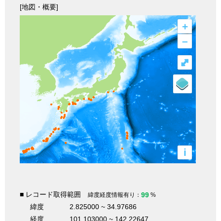
[地図・概要]
+
–
⤢
i
■ レコード取得範囲
99
緯度経度情報有り：
%
緯度
2.825000 ~ 34.97686
経度
101.103000 ~ 142.22647