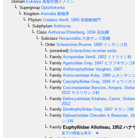
Domain
Eukarya
真核生物ドメイン
Supergroup
Opisthokonta
Kingdom
Animalia
動物界
Phylum
Cnidaria
Verrill, 1865
刺胞動物門
Subphylum
Anthozoa
Class
Anthozoa
Ehrenberg, 1834
花虫綱
Subclass
Hexacorallia
六放サンゴ亜綱
Order
Scleractinia
Bourne, 1900
イシサンゴ目
(unranked)
Scleractinia incertae sedis
Family
Acroporidae
Verrill, 1902
ミドリイシ科
Family
Agariciidae
Gray, 1847
ヒラフキサンゴ科
Family
Anthemiphylliidae
Vaughan, 1907
Family
Astrocoeniidae
Koby, 1890
ムカシサンゴ
Family
Caryophylliidae
Gray, 1846
チョウジガイ
Family
Coscinaraeidae
Benzoni, Arrigoni, Stefani 
2012
ヤスリサンゴ科
Family
Deltocyathiidae
Kitahara, Cairns, Stolarski
2012
Family
Dendrophylliidae
Gray, 1847
キサンゴ科
Family
Diploastreidae
Chevalier & Beauvais, 198
ンゴ科
Euphylliidae
Alloiteau, 1952
ハナサ
Family
直下の階級を表示