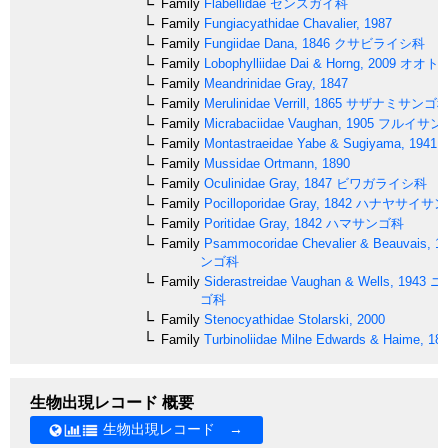
Family
Flabellidae
センスガイ科
Family
Fungiacyathidae
Chavalier, 1987
Family
Fungiidae
Dana, 1846
クサビライシ科
Family
Lobophylliidae
Dai & Horng, 2009
オオト
Family
Meandrinidae
Gray, 1847
Family
Merulinidae
Verrill, 1865
サザナミサンゴ
Family
Micrabaciidae
Vaughan, 1905
フルイサン
Family
Montastraeidae
Yabe & Sugiyama, 1941
Family
Mussidae
Ortmann, 1890
Family
Oculinidae
Gray, 1847
ビワガライシ科
Family
Pocilloporidae
Gray, 1842
ハナヤサイサン
Family
Poritidae
Gray, 1842
ハマサンゴ科
Family
Psammocoridae
Chevalier & Beauvais, 1
ンゴ科
Family
Siderastreidae
Vaughan & Wells, 1943
ニ
ゴ科
Family
Stenocyathidae
Stolarski, 2000
Family
Turbinoliidae
Milne Edwards & Haime, 18
生物出現レコード 概要
生物出現レコード →