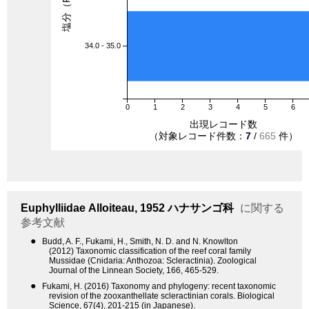
塩分（PSU）
34.0 - 35.0
0
1
2
3
4
5
6
出現レコード数
（対象レコード件数：
7
/
665
件）
Euphylliidae
Alloiteau, 1952
ハナサンゴ科
に関する
参考文献
●
Budd, A. F., Fukami, H., Smith, N. D. and N. Knowlton
(2012) Taxonomic classification of the reef coral family
Mussidae (Cnidaria: Anthozoa: Scleractinia). Zoological
Journal of the Linnean Society, 166, 465-529.
●
Fukami, H. (2016) Taxonomy and phylogeny: recent taxonomic
revision of the zooxanthellate scleractinian corals. Biological
Science, 67(4), 201-215 (in Japanese).