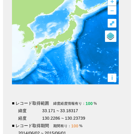
+
–
⤢
i
■ レコード取得範囲
100
緯度経度情報有り：
%
緯度
33.171 ~ 33.18317
経度
130.2286 ~ 130.23739
■ レコード取得期間
100
期間有り：
%
2014/06/02 ~ 2015/06/01