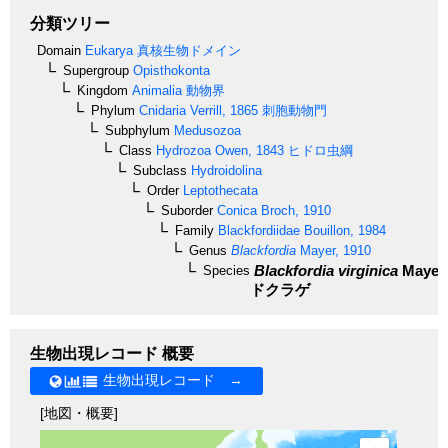
分類ツリー
Domain
Eukarya
真核生物ドメイン
Supergroup
Opisthokonta
Kingdom
Animalia
動物界
Phylum
Cnidaria
Verrill, 1865
刺胞動物門
Subphylum
Medusozoa
Class
Hydrozoa
Owen, 1843
ヒドロ虫綱
Subclass
Hydroidolina
Order
Leptothecata
Suborder
Conica
Broch, 1910
Family
Blackfordiidae
Bouillon, 1984
Genus
Blackfordia
Mayer, 1910
Blackfordia virginica
Mayer,
Species
ドクラゲ
生物出現レコード 概要
生物出現レコード →
[地図・概要]