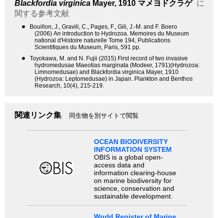
Blackfordia virginica
Mayer, 1910
マメヨドクラゲ
に
関する参考文献
●
Bouillon, J., Gravili, C., Pages, F., Gili, J.-M. and F. Boero
(2006) An introduction to Hydrozoa. Memoires du Museum
national d'Histoire naturelle Tome 194, Publications
Scientifiques du Museum, Paris, 591 pp.
●
Toyokawa, M. and N. Fujii (2015) First record of two invasive
hydromedusae Maeotias marginata (Modeer, 1791)(Hydrozoa:
Limnomedusae) and Blackfordia virginica Mayer, 1910
(Hydrozoa: Leptomedusae) in Japan. Plankton and Benthos
Research, 10(4), 215-219.
関連リンク集
同生物を別サイトで閲覧
OCEAN BIODIVERSITY
INFORMATION SYSTEM
OBIS is a global open-
access data and
information clearing-house
on marine biodiversity for
science, conservation and
sustainable development.
World Register of Marine