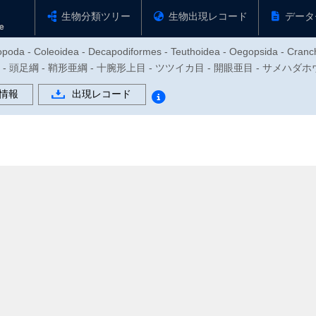
生物分類ツリー
生物出現レコード
データ
opoda - Coleoidea - Decapodiformes - Teuthoidea - Oegopsida - Cranc
体動物門 - 頭足綱 - 鞘形亜綱 - 十腕形上目 - ツツイカ目 - 開眼亜目 - サメハ
情報
出現レコード