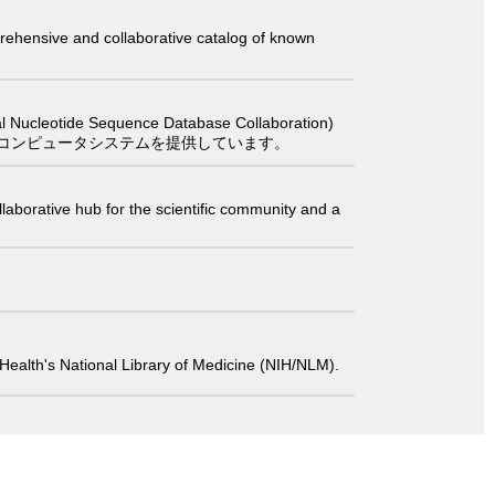
comprehensive and collaborative catalog of known
 Sequence Database Collaboration)
コンピュータシステムを提供しています。
laborative hub for the scientific community and a
 of Health's National Library of Medicine (NIH/NLM).