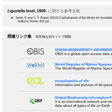
Liguriella
Issel, 1908
に関する参考文献
●
Jereb, P. and C. F. Roper (2010) Cephalopods of the World. An Annota
Nations, Rome, 605 pp.
関連リンク集
同生物を別サイトで閲覧
OCEAN BIODIVERSITY INFORMA
OBIS is a global open-access data a
World Register of Marine Species
The World Register of Marine Species
encyclopedia of life
Information and pictures of all spec
Global Biodiversity Information Fa
It is an international network and 
data about all types of life on Earth.