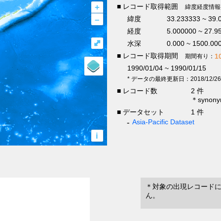
+
■ レコード取得範囲
緯度経度情報
–
緯度
33.233333 ~ 39.
経度
5.000000 ~ 27.9
⤢
水深
0.000 ~ 1500.00
■ レコード取得期間
1
期間有り：
1990/01/04 ~ 1990/01/15
* データの最終更新日：2018/12/26
■ レコード数
2 件
＊syno
■ データセット
1 件
Asia-Pacific Dataset
i
＊対象の出現レコード
ん。