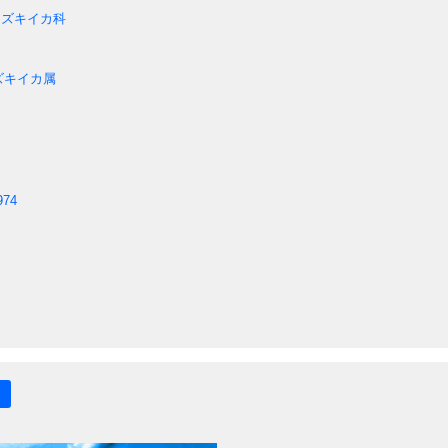
ズキイカ科
ズキイカ属
974