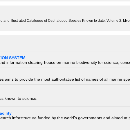
ted and Illustrated Catalogue of Cephalopod Species Known to date, Volume 2. Myo
TION SYSTEM
nd information clearing-house on marine biodiversity for science, con
 aims to provide the most authoritative list of names of all marine spec
ies known to science.
cility
research infrastructure funded by the world’s governments and aimed a