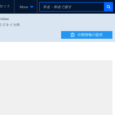
セット
More
hiidae
ダホウズキイカ科
分類情報の提供