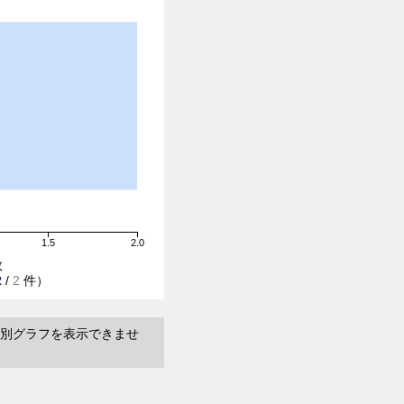
1.5
2.0
数
2
/
2
件）
別グラフを表示できませ