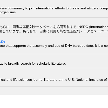
e library community to join international efforts to create and utilize a 
) organisms.
配列データベースを協同運営する INSDC (International Nucleotide
集しています。あわせて、自由に利用可能な塩基配列データとスーパー
LD)
ase that supports the assembly and use of DNA barcode data. It is a col
 to broadly search for scholarly literature.
edical and life sciences journal literature at the U.S. National Institutes