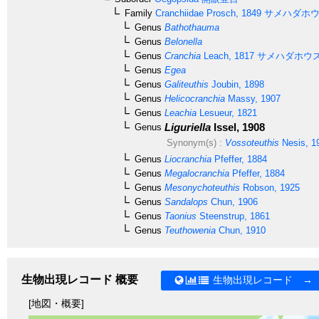
Family
Cranchiidae
Prosch, 1849
サメハダホウ
Genus
Bathothauma
Genus
Belonella
Genus
Cranchia
Leach, 1817
サメハダホウ
Genus
Egea
Genus
Galiteuthis
Joubin, 1898
Genus
Helicocranchia
Massy, 1907
Genus
Leachia
Lesueur, 1821
Liguriella
Issel, 1908
Genus
Synonym(s) :
Vossoteuthis
Nesis, 1
Genus
Liocranchia
Pfeffer, 1884
Genus
Megalocranchia
Pfeffer, 1884
Genus
Mesonychoteuthis
Robson, 1925
Genus
Sandalops
Chun, 1906
Genus
Taonius
Steenstrup, 1861
Genus
Teuthowenia
Chun, 1910
生物出現レコード 概要
生物出現レコード →
[地図・概要]