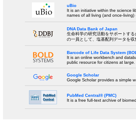
uBio
It is an initiative within the scienc
names of all living (and once-living
DNA Data Bank of Japan
生命科学の研究活動をサポートするために、国際塩基
の一員として、塩基配列データを収
Barcode of Life Data System (BO
It is an online workbench and datab
public resource for citizens at large.
Google Scholar
Google Scholar provides a simple way
PubMed Central® (PMC)
It is a free full-text archive of biom