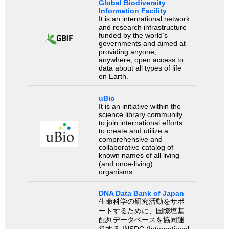
Global Biodiversity
Information Facility
It is an international network
and research infrastructure
funded by the world’s
governments and aimed at
providing anyone,
anywhere, open access to
data about all types of life
on Earth.
uBio
It is an initiative within the
science library community
to join international efforts
to create and utilize a
comprehensive and
collaborative catalog of
known names of all living
(and once-living)
organisms.
DNA Data Bank of Japan
生命科学の研究活動をサポ
ートするために、国際塩基
配列データベースを協同運
営する INSDC (International