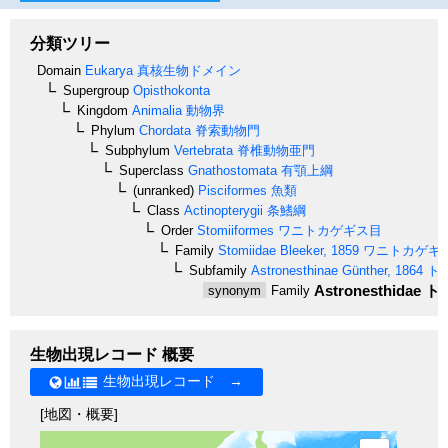
分類ツリー
Domain
Eukarya
真核生物ドメイン
Supergroup
Opisthokonta
Kingdom
Animalia
動物界
Phylum
Chordata
脊索動物門
Subphylum
Vertebrata
脊椎動物亜門
Superclass
Gnathostomata
有顎上綱
(unranked)
Pisciformes
魚類
Class
Actinopterygii
条鰭綱
Order
Stomiiformes
ワニトカゲギス目
Family
Stomiidae
Bleeker, 1859
ワニトカゲギ
Subfamily
Astronesthinae
Günther, 1864
ト
Astronesthidae
ト
synonym
Family
生物出現レコード 概要
生物出現レコード →
[地図・概要]