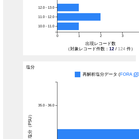
12.0 - 13.0
11.0 - 12.0
10.0 - 11.0
0
1
2
3
出現レコード数
（対象レコード件数：
12
/
124
件）
塩分
再解析塩分データ (
FORA
35.0 - 36.0
塩分（PSU）