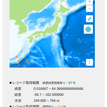
+
–
⤢
i
■ レコード取得範囲
97
緯度経度情報有り：
%
緯度
0.016667 ~ 64.36666666666666
経度
-56.7 ~ 162.000000
水深
249.000 ~ 764 m
■ レコード取得期間
100
期間有り：
%