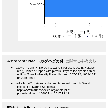
34.0 - 35.0
0
2
4
6
8
10
出現レコード数
（対象レコード件数：
12
/
124
件）
Astronesthidae
トカゲハダカ科
に関する参考文献
●
Aizawa, M. and R. Doiuchi (2013) Astronesthidae. In: Nakabo, T.
(ed.), Fishes of Japan with pictorial keys to the species, third
edition. Tokai University Press, Hadano, 387-392, 1839-1841
(in Japanese).
●
Bailly, N. (2015) Astronesthidae. Accessed through: World
Register of Marine Species at
http://www.marinespecies.org/aphia.php?
p=taxdetails&id=196074 on 2017-12-18.