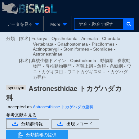
データを見る
More
分類 :
[学名] Eukarya - Opisthokonta - Animalia - Chordata -
Vertebrata - Gnathostomata - Pisciformes -
Actinopterygii - Stomiiformes - Stomiidae -
Astronesthinae
[和名] 真核生物ドメイン - Opisthokonta - 動物界 - 脊索動
物門 - 脊椎動物亜門 - 有顎上綱 - 魚類 - 条鰭綱 - ワ
ニトカゲギス目 - ワニトカゲギス科 - トカゲハダ
カ亜科
Astronesthidae
トカゲハダカ
synonym
科
accepted as
Astronesthinae
トカゲハダカ亜科
参考文献を見る
分類群情報
出現レコード
分類情報の提供