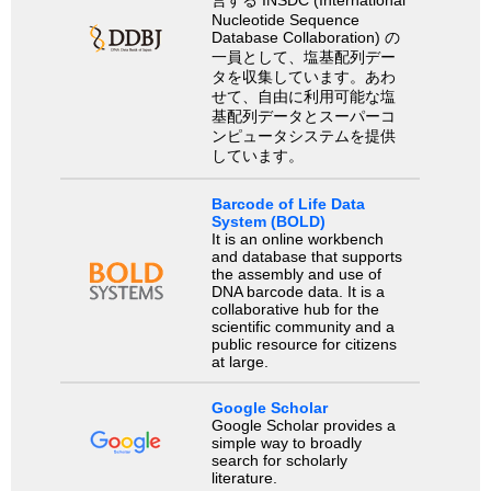
Nucleotide Sequence
Database Collaboration) の
一員として、塩基配列デー
タを収集しています。あわ
せて、自由に利用可能な塩
基配列データとスーパーコ
ンピュータシステムを提供
しています。
Barcode of Life Data
System (BOLD)
It is an online workbench
and database that supports
the assembly and use of
DNA barcode data. It is a
collaborative hub for the
scientific community and a
public resource for citizens
at large.
Google Scholar
Google Scholar provides a
simple way to broadly
search for scholarly
literature.