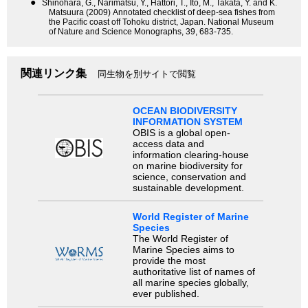
●
Shinohara, G., Narimatsu, Y., Hattori, T., Ito, M., Takata, Y. and K.
Matsuura (2009) Annotated checklist of deep-sea fishes from
the Pacific coast off Tohoku district, Japan. National Museum
of Nature and Science Monographs, 39, 683-735.
関連リンク集
同生物を別サイトで閲覧
OCEAN BIODIVERSITY
INFORMATION SYSTEM
OBIS is a global open-
access data and
information clearing-house
on marine biodiversity for
science, conservation and
sustainable development.
World Register of Marine
Species
The World Register of
Marine Species aims to
provide the most
authoritative list of names of
all marine species globally,
ever published.