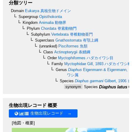
分類ツリー
Domain
Eukarya
真核生物ドメイン
Supergroup
Opisthokonta
Kingdom
Animalia
動物界
Phylum
Chordata
脊索動物門
Subphylum
Vertebrata
脊椎動物亜門
Superclass
Gnathostomata
有顎上綱
(unranked)
Pisciformes
魚類
Class
Actinopterygii
条鰭綱
Order
Myctophiformes
ハダカイワシ目
Family
Myctophidae
Gill, 1893
ハダカイワシ科
Genus
Diaphus
Eigenmann & Eigenmann, 1
ワシ属
Species
Diaphus garmani
Gilbert, 1906
ヒ
Diaphus latus
Gi
synonym
Species
生物出現レコード 概要
生物出現レコード →
[地図・概要]