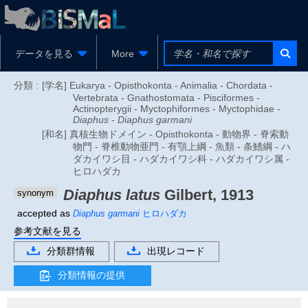
データを見る
More
分類 :
[学名] Eukarya - Opisthokonta - Animalia - Chordata -
Vertebrata - Gnathostomata - Pisciformes -
Actinopterygii - Myctophiformes - Myctophidae -
Diaphus
-
Diaphus garmani
[和名] 真核生物ドメイン - Opisthokonta - 動物界 - 脊索動
物門 - 脊椎動物亜門 - 有顎上綱 - 魚類 - 条鰭綱 - ハ
ダカイワシ目 - ハダカイワシ科 - ハダカイワシ属 -
ヒロハダカ
Diaphus latus
Gilbert, 1913
synonym
accepted as
Diaphus garmani
ヒロハダカ
参考文献を見る
分類群情報
出現レコード
分類情報の提供