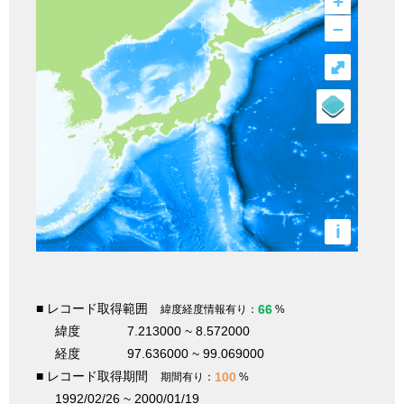
+
–
⤢
i
■ レコード取得範囲
66
緯度経度情報有り：
%
緯度
7.213000 ~ 8.572000
経度
97.636000 ~ 99.069000
■ レコード取得期間
100
期間有り：
%
1992/02/26 ~ 2000/01/19