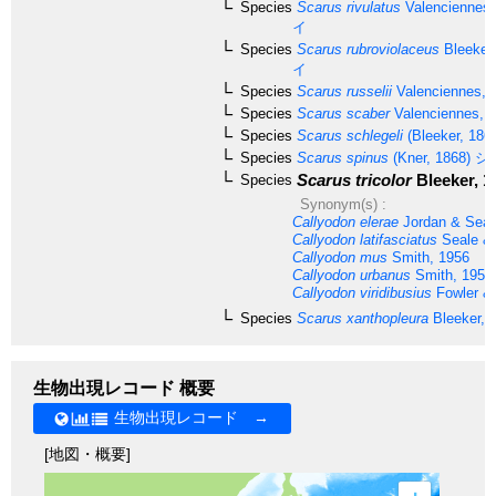
Species
Scarus rivulatus
Valenciennes,
イ
Species
Scarus rubroviolaceus
Bleeker
イ
Species
Scarus russelii
Valenciennes, 
Species
Scarus scaber
Valenciennes, 
Species
Scarus schlegeli
(Bleeker, 186
Species
Scarus spinus
(Kner, 1868)
シ
Scarus tricolor
Bleeker, 1
Species
Synonym(s) :
Callyodon elerae
Jordan & Seal
Callyodon latifasciatus
Seale &
Callyodon mus
Smith, 1956
Callyodon urbanus
Smith, 1959
Callyodon viridibusius
Fowler &
Species
Scarus xanthopleura
Bleeker, 
生物出現レコード 概要
生物出現レコード →
[地図・概要]