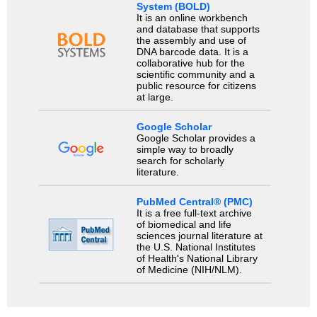
System (BOLD)
It is an online workbench
and database that supports
the assembly and use of
DNA barcode data. It is a
collaborative hub for the
scientific community and a
public resource for citizens
at large.
Google Scholar
Google Scholar provides a
simple way to broadly
search for scholarly
literature.
PubMed Central® (PMC)
It is a free full-text archive
of biomedical and life
sciences journal literature at
the U.S. National Institutes
of Health's National Library
of Medicine (NIH/NLM).