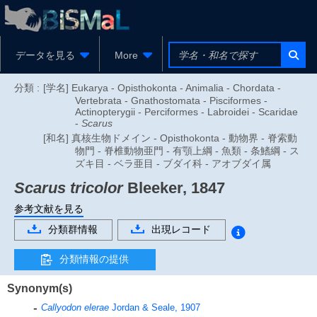
データを見る
More
分類 :
[学名] Eukarya - Opisthokonta - Animalia - Chordata -
Vertebrata - Gnathostomata - Pisciformes -
Actinopterygii - Perciformes - Labroidei - Scaridae
-
Scarus
[和名] 真核生物ドメイン - Opisthokonta - 動物界 - 脊索動
物門 - 脊椎動物亜門 - 有顎上綱 - 魚類 - 条鰭綱 - ス
ズキ目 - ベラ亜目 - ブダイ科 - アオブダイ属
Scarus tricolor
Bleeker, 1847
参考文献を見る
分類群情報
出現レコード
分類情報の提供
Synonym(s)
Callyodon elerae
Jordan & Seale, 1907