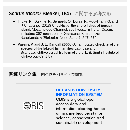
Scarus tricolor
Bleeker, 1847
に関する参考文献
●
Fricke, R., Durville, P., Bernardi, G., Borsa, P., Mou-Tham, G. and
P. Chabanet (2013) Checklist of the shore fishes of Europa
Island, Mozambique Channel, southwestern Indian Ocean,
including 302 new records. Stuttgarter Beiträge zur
Naturkunde A (Biologie), Neue Serie 6, 247–276.
●
Parenti, P. and J. E. Randall (2000) An annotated checklist of the
species of the labroid fish families Labridae and
Scaridae. Ichthyological Bulletin of the J. L. B. Smith Institute of
Ichthyology 68, 1-97.
関連リンク集
同生物を別サイトで閲覧
OCEAN BIODIVERSITY
INFORMATION SYSTEM
OBIS is a global open-
access data and
information clearing-house
on marine biodiversity for
science, conservation and
sustainable development.