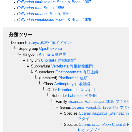
Callyodon latifasciatus
Seale & Bean, 1907
Callyodon mus
Smith, 1956
Callyodon urbanus
Smith, 1959
Callyodon viridibusius
Fowler & Bean, 1928
分類ツリー
Domain
Eukarya
真核生物ドメイン
Supergroup
Opisthokonta
Kingdom
Animalia
動物界
Phylum
Chordata
脊索動物門
Subphylum
Vertebrata
脊椎動物亜門
Superclass
Gnathostomata
有顎上綱
(unranked)
Pisciformes
魚類
Class
Actinopterygii
条鰭綱
Order
Perciformes
スズキ目
Suborder
Labroidei
ベラ亜目
Family
Scaridae
Rafinesque, 1810
ブダイ科
Genus
Scarus
Forsskål, 1775
アオブダイ
Species
Scarus altipinnis
(Steindachner
ブダイ
Species
Scarus chameleon
Choat & Ran
レオンブダイ