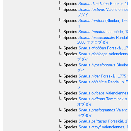
Species
Scarus dimidiatus
Bleeker, 18
Species
Scarus festivus
Valenciennes,
ブダイ
Species
Scarus forsteni
(Bleeker, 1861)
イ
Species
Scarus frenatus
Lacepède, 18
Species
Scarus fuscocaudalis
Randall 
2000
オグロブダイ
Species
Scarus ghobban
Forsskål, 177
Species
Scarus globiceps
Valenciennes
ブダイ
Species
Scarus hypselopterus
Bleeker,
ダイ
Species
Scarus niger
Forsskål, 1775
ブ
Species
Scarus obishime
Randall & Ear
メ
Species
Scarus oviceps
Valenciennes,
Species
Scarus ovifrons
Temminck & Sc
オブダイ
Species
Scarus prasiognathos
Valencie
キブダイ
Species
Scarus psittacus
Forsskål, 17
Species
Scarus quoyi
Valenciennes, 18