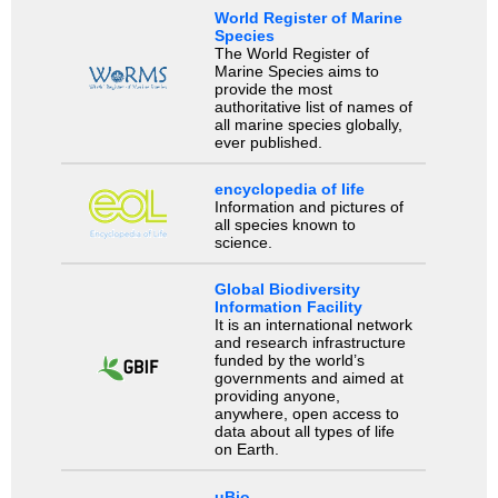
World Register of Marine
Species
The World Register of
Marine Species aims to
provide the most
authoritative list of names of
all marine species globally,
ever published.
encyclopedia of life
Information and pictures of
all species known to
science.
Global Biodiversity
Information Facility
It is an international network
and research infrastructure
funded by the world’s
governments and aimed at
providing anyone,
anywhere, open access to
data about all types of life
on Earth.
uBio