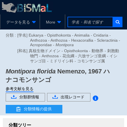
データを見る
More
分類 :
[学名] Eukarya - Opisthokonta - Animalia - Cnidaria -
Anthozoa - Anthozoa - Hexacorallia - Scleractinia -
Acroporidae -
Montipora
[和名] 真核生物ドメイン - Opisthokonta - 動物界 - 刺胞動
物門 - Anthozoa - 花虫綱 - 六放サンゴ亜綱 - イシ
サンゴ目 - ミドリイシ科 - コモンサンゴ属
Montipora florida
Nemenzo, 1967
ハ
ナコモンサンゴ
参考文献を見る
分類群情報
出現レコード
分類情報の提供
分類ツリー