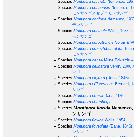
Species
Montipora carinata
Nemenzo, 1967
Species
Montipora cebuensis
Nemenzo, 197
モンサンゴ／セブコモンサンゴ
Species
Montipora confusa
Nemenzo, 1967
モンサンゴ
Species
Montipora conicula
Wells, 1954
マル
モンサンゴ
Species
Montipora corbettensis
Veron & Wal
Species
Montipora crassituberculata
Bernard
モンサンゴ
Species
Montipora danae
Milne Edwards & 
Species
Montipora delicatula
Veron, 2000
ホ
ンゴ
Species
Montipora digitata
(Dana, 1846)
エダ
Species
Montipora efflorescens
Bernard, 18
サンゴ
Species
Montipora effusa
Dana, 1846
Species
Montipora ehrenbergi
Montipora florida
Nemenzo, 1
Species
ンサンゴ
Species
Montipora floweri
Wells, 1954
Species
Montipora foveolata
(Dana, 1846)
オ
ンサンゴ