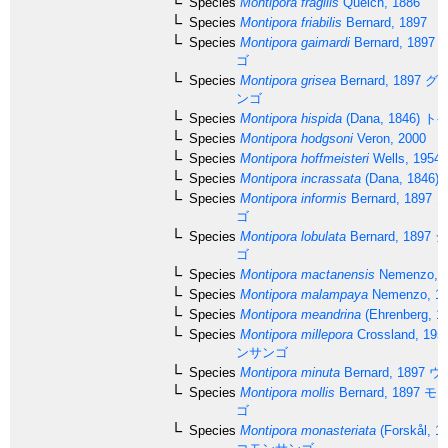
Species
Montipora fragilis
Quelch, 1886
Species
Montipora friabilis
Bernard, 1897
Species
Montipora gaimardi
Bernard, 1897
ゴ
Species
Montipora grisea
Bernard, 1897
グリ
ンゴ
Species
Montipora hispida
(Dana, 1846)
トゲ
Species
Montipora hodgsoni
Veron, 2000
Species
Montipora hoffmeisteri
Wells, 1954
Species
Montipora incrassata
(Dana, 1846)
Species
Montipora informis
Bernard, 1897
ノ
ゴ
Species
Montipora lobulata
Bernard, 1897
ジ
ゴ
Species
Montipora mactanensis
Nemenzo, 
Species
Montipora malampaya
Nemenzo, 1
Species
Montipora meandrina
(Ehrenberg, 1
Species
Montipora millepora
Crossland, 195
ンサンゴ
Species
Montipora minuta
Bernard, 1897
ウ
Species
Montipora mollis
Bernard, 1897
モリ
ゴ
Species
Montipora monasteriata
(Forskål, 1