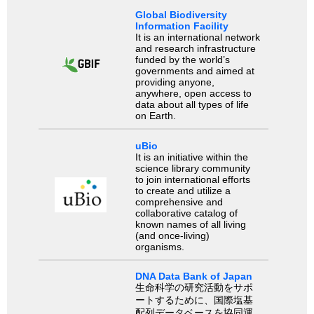
Global Biodiversity
Information Facility
It is an international network
and research infrastructure
funded by the world’s
governments and aimed at
providing anyone,
anywhere, open access to
data about all types of life
on Earth.
uBio
It is an initiative within the
science library community
to join international efforts
to create and utilize a
comprehensive and
collaborative catalog of
known names of all living
(and once-living)
organisms.
DNA Data Bank of Japan
生命科学の研究活動をサポ
ートするために、国際塩基
配列データベースを協同運