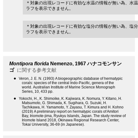
＊対象の出現レコードに有効な水温の情報が無い為、水温
ラフを表示できません。
＊対象の出現レコードに有効な塩分の情報が無い為、塩分
ラフを表示できません。
Montipora florida
Nemenzo, 1967
ハナコモンサン
ゴ
に関する参考文献
●
Veron, J. E. N. (1993) A biogeographic database of hermatypic
corals: species of the central Indo-Pacific, genera of the
world. Australian Institute of Marine Science Monograph
Series, 10, 433 pp.
●
Yokochi, H., K. Shimoike, K. Kajiwara, K. Nomura, Y. Kitano, H.
Matsumoto, G. Shimada, K. Sugihara, G. Suzuki, H.
Tachikawa, H. Yamamoto, Y. Zayasu, T. Kimura and H. Kohno
(2019) A preliminary report on hermatypic corals of Amitori
Bay, Iriomote-jima, Ryukyu Islands, Japan. The study review of
Iriomote Island 2018, Okinawa Regional Research Center,
Tokai University, 36-69 (in Japanese).