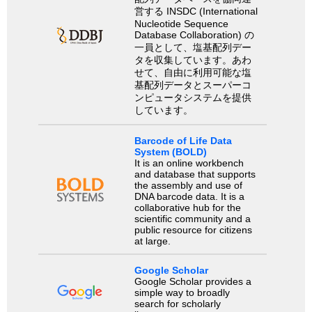
営する INSDC (International
Nucleotide Sequence
Database Collaboration) の
一員として、塩基配列デー
タを収集しています。あわ
せて、自由に利用可能な塩
基配列データとスーパーコ
ンピュータシステムを提供
しています。
Barcode of Life Data
System (BOLD)
It is an online workbench
and database that supports
the assembly and use of
DNA barcode data. It is a
collaborative hub for the
scientific community and a
public resource for citizens
at large.
Google Scholar
Google Scholar provides a
simple way to broadly
search for scholarly