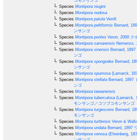
コモンサンゴ
Species
Montipora niugini
Species
Montipora nodosa
Species
Montipora patula
Verrill
Species
Montipora peltiformis
Bernard, 1897
ンサンゴ
Species
Montipora porites
Veron, 2000
クボ
Species
Montipora samarensis
Nemenzo, 1
Species
Montipora sinensis
Bernard, 1897
ナ
ンゴ
Species
Montipora spongodes
Bernard, 189
ンサンゴ
Species
Montipora spumosa
(Lamarck, 1816
Species
Montipora stellata
Bernard, 1897
ト
ンゴ
Species
Montipora taiwanensis
Species
Montipora tuberculosa
(Lamarck, 18
モンサンゴ／コツブコモンサンゴ
Species
Montipora turgescens
Bernard, 189
モンサンゴ
Species
Montipora turtlensis
Veron & Wallac
Species
Montipora undata
Bernard, 1897
ウ
Species
Montipora venosa
(Ehrenberg, 1834
ンサンゴ