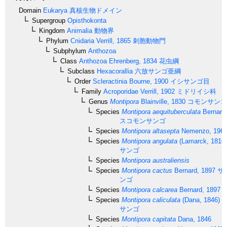
Domain
Eukarya
真核生物ドメイン
Supergroup
Opisthokonta
Kingdom
Animalia
動物界
Phylum
Cnidaria
Verrill, 1865
刺胞動物門
Subphylum
Anthozoa
Class
Anthozoa
Ehrenberg, 1834
花虫綱
Subclass
Hexacorallia
六放サンゴ亜綱
Order
Scleractinia
Bourne, 1900
イシサンゴ目
Family
Acroporidae
Verrill, 1902
ミドリイシ科
Genus
Montipora
Blainville, 1830
コモンサンゴ
Species
Montipora aequituberculata
Bernard
スコモンサンゴ
Species
Montipora altasepta
Nemenzo, 196
Species
Montipora angulata
(Lamarck, 1816)
サンゴ
Species
Montipora australiensis
Species
Montipora cactus
Bernard, 1897
サ
ンゴ
Species
Montipora calcarea
Bernard, 1897
Species
Montipora caliculata
(Dana, 1846)
コ
サンゴ
Species
Montipora capitata
Dana, 1846