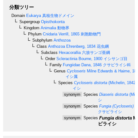
分類ツリー
Domain
Eukarya
真核生物ドメイン
Supergroup
Opisthokonta
Kingdom
Animalia
動物界
Phylum
Cnidaria
Verrill, 1865
刺胞動物門
Subphylum
Anthozoa
Class
Anthozoa
Ehrenberg, 1834
花虫綱
Subclass
Hexacorallia
六放サンゴ亜綱
Order
Scleractinia
Bourne, 1900
イシサンゴ目
Family
Fungiidae
Dana, 1846
クサビライシ科
Genus
Cycloseris
Milne Edwards & Haime, 18
イシ属
Species
Cycloseris distorta
(Michelin, 1842)
イシ
synonym
Species
Diaseris distorta
(Mich
シ
synonym
Species
Fungia (Cycloseris) di
クサビライシ
Fungia distorta
Mi
synonym
Species
ビライシ