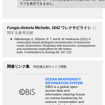
ラフを表示できません。
Fungia distorta
Michelin, 1842
ワレクサビライシ
に
関する参考文献
●
Gittenberger, A., Rejinen, B. T. and B. W. Hoeksema (2011) A
molecularly based phylogeny reconstruction of mushroom
corals (Scleractinia: Fungiidae) with taxonomic consequences
and evolutionary implications for life history
traits. Contributions to Zoology 80: 107-132.
関連リンク集
同生物を別サイトで閲覧
OCEAN BIODIVERSITY
INFORMATION SYSTEM
OBIS is a global open-
access data and
information clearing-house
on marine biodiversity for
science, conservation and