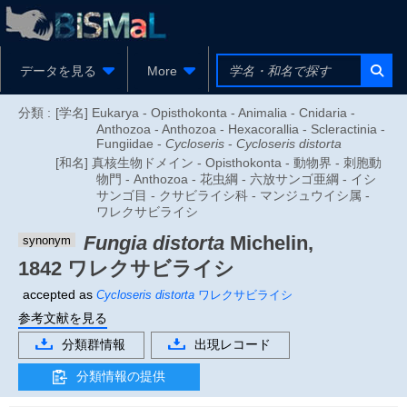
データを見る
More
分類 :
[学名] Eukarya - Opisthokonta - Animalia - Cnidaria -
Anthozoa - Anthozoa - Hexacorallia - Scleractinia -
Fungiidae -
Cycloseris
-
Cycloseris distorta
[和名] 真核生物ドメイン - Opisthokonta - 動物界 - 刺胞動
物門 - Anthozoa - 花虫綱 - 六放サンゴ亜綱 - イシ
サンゴ目 - クサビライシ科 - マンジュウイシ属 -
ワレクサビライシ
Fungia distorta
Michelin,
synonym
1842
ワレクサビライシ
accepted as
Cycloseris distorta
ワレクサビライシ
参考文献を見る
分類群情報
出現レコード
分類情報の提供