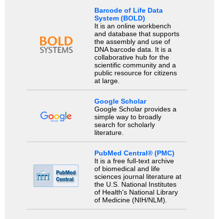
Barcode of Life Data
System (BOLD)
It is an online workbench
and database that supports
the assembly and use of
DNA barcode data. It is a
collaborative hub for the
scientific community and a
public resource for citizens
at large.
Google Scholar
Google Scholar provides a
simple way to broadly
search for scholarly
literature.
PubMed Central® (PMC)
It is a free full-text archive
of biomedical and life
sciences journal literature at
the U.S. National Institutes
of Health's National Library
of Medicine (NIH/NLM).