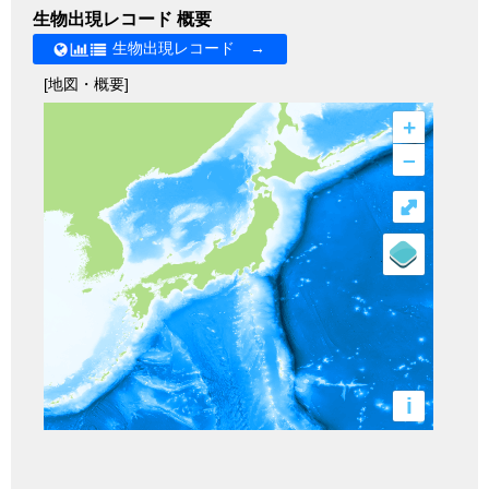
生物出現レコード 概要
生物出現レコード →
[地図・概要]
+
–
⤢
i