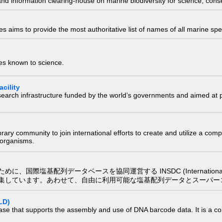
nd information clearing-house on marine biodiversity for science, con
 aims to provide the most authoritative list of names of all marine spec
ies known to science.
cility
research infrastructure funded by the world’s governments and aimed a
e library community to join international efforts to create and utilize a 
) organisms.
配列データベースを協同運営する INSDC (International Nucleotide
集しています。あわせて、自由に利用可能な塩基配列データとスーパー
LD)
ase that supports the assembly and use of DNA barcode data. It is a col