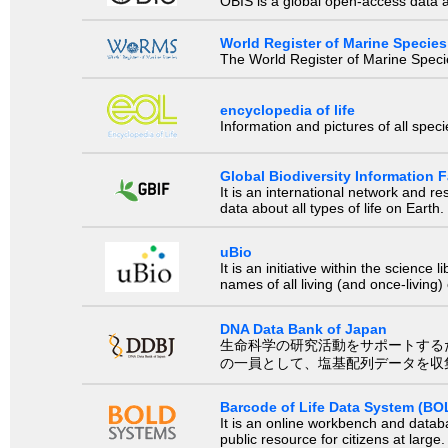
OBIS is a global open-access data a
World Register of Marine Species
The World Register of Marine Species
encyclopedia of life
Information and pictures of all spec
Global Biodiversity Information Fa
It is an international network and 
data about all types of life on Earth.
uBio
It is an initiative within the scienc
names of all living (and once-living
DNA Data Bank of Japan
生命科学の研究活動をサポートするために、国際塩基
の一員として、塩基配列データを収
Barcode of Life Data System (BO
It is an online workbench and datab
public resource for citizens at large.