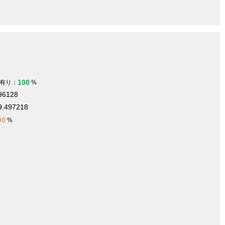
100
有り：
%
596128
9.497218
00
%