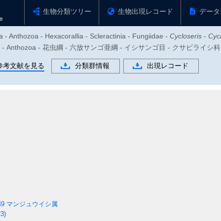
生物分類ツリー
生物出現レコード
データ
 - Anthozoa - Hexacorallia - Scleractinia - Fungiidae -
Cycloseris
-
Cyc
物門 - Anthozoa - 花虫綱 - 六放サンゴ亜綱 - イシサンゴ目 - クサビライ
参考文献を見る
分類群情報
出現レコード
49
マンジュウイシ属
3)