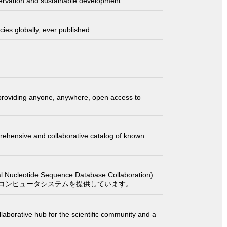
servation and sustainable development.
ies globally, ever published.
t providing anyone, anywhere, open access to
comprehensive and collaborative catalog of known
 Sequence Database Collaboration)
コンピュータシステムを提供しています。
laborative hub for the scientific community and a