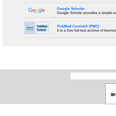
Google Scholar
Google Scholar provides a simple way
PubMed Central® (PMC)
It is a free full-text archive of biom