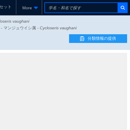
セット
More
loseris vaughani
シ科 - マンジュウイシ属 -
Cycloseris vaughani
分類情報の提供