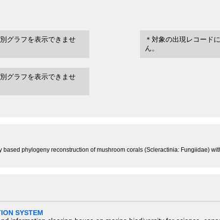
別グラフを表示できませ
＊対象の出現レコード
ん。
別グラフを表示できませ
ly based phylogeny reconstruction of mushroom corals (Scleractinia: Fungiidae) wit
TION SYSTEM