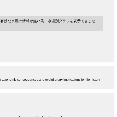
に有効な水温の情報が無い為、水温別グラフを表示できませ
h taxonomic consequences and evolutionary implications for life history