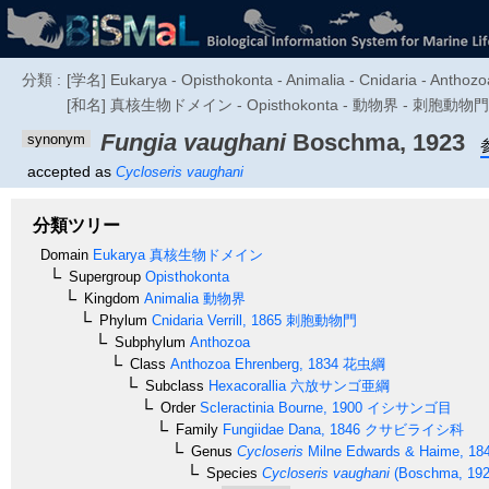
分類 :
[学名] Eukarya - Opisthokonta - Animalia - Cnidaria - Anthozoa
[和名] 真核生物ドメイン - Opisthokonta - 動物界 - 刺胞動
Fungia vaughani
Boschma, 1923
synonym
accepted as
Cycloseris vaughani
分類ツリー
Domain
Eukarya
真核生物ドメイン
Supergroup
Opisthokonta
Kingdom
Animalia
動物界
Phylum
Cnidaria
Verrill, 1865
刺胞動物門
Subphylum
Anthozoa
Class
Anthozoa
Ehrenberg, 1834
花虫綱
Subclass
Hexacorallia
六放サンゴ亜綱
Order
Scleractinia
Bourne, 1900
イシサンゴ目
Family
Fungiidae
Dana, 1846
クサビライシ科
Genus
Cycloseris
Milne Edwards & Haime, 18
Species
Cycloseris vaughani
(Boschma, 192