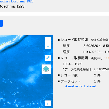
aughani
Boschma, 1923
oschma, 1923
+
■ レコード取得範囲
緯度経度情報
–
緯度
-8.602620 ~ -8.
経度
119.492626 ~ 11
⤢
■ レコード取得期間
1
期間有り：
1984 ~ 1985
* データの最終更新日：2018/12/26
■ レコード数
2 件
■ データセット
1 件
Asia-Pacific Dataset
i