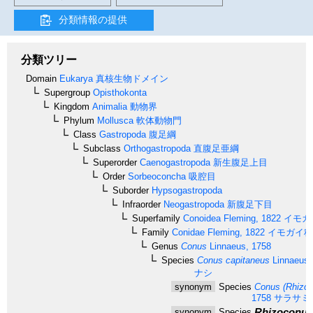
分類情報の提供
分類ツリー
Domain
Eukarya
真核生物ドメイン
Supergroup
Opisthokonta
Kingdom
Animalia
動物界
Phylum
Mollusca
軟体動物門
Class
Gastropoda
腹足綱
Subclass
Orthogastropoda
直腹足亜綱
Superorder
Caenogastropoda
新生腹足上目
Order
Sorbeoconcha
吸腔目
Suborder
Hypsogastropoda
Infraorder
Neogastropoda
新腹足下目
Superfamily
Conoidea
Fleming, 1822
イモガ
Family
Conidae
Fleming, 1822
イモガイ科
Genus
Conus
Linnaeus, 1758
Species
Conus capitaneus
Linnaeus,
ナシ
synonym
Species
Conus (Rhizoc
1758
サラサミ
Rhizoconus 
synonym
Species