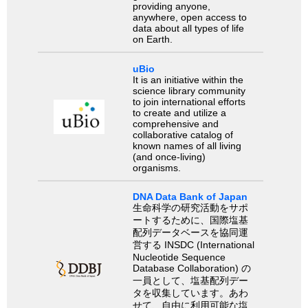
providing anyone,
anywhere, open access to
data about all types of life
on Earth.
uBio
It is an initiative within the
science library community
to join international efforts
to create and utilize a
comprehensive and
collaborative catalog of
known names of all living
(and once-living)
organisms.
DNA Data Bank of Japan
生命科学の研究活動をサポ
ートするために、国際塩基
配列データベースを協同運
営する INSDC (International
Nucleotide Sequence
Database Collaboration) の
一員として、塩基配列デー
タを収集しています。あわ
せて、自由に利用可能な塩