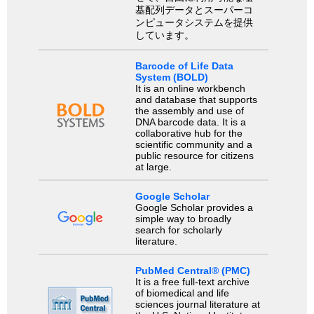
基配列データとスーパーコ
ンピュータシステムを提供
しています。
Barcode of Life Data
System (BOLD)
It is an online workbench
and database that supports
the assembly and use of
DNA barcode data. It is a
collaborative hub for the
scientific community and a
public resource for citizens
at large.
Google Scholar
Google Scholar provides a
simple way to broadly
search for scholarly
literature.
PubMed Central® (PMC)
It is a free full-text archive
of biomedical and life
sciences journal literature at