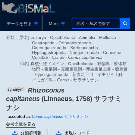
データを見る
More
分類 :
[学名] Eukarya - Opisthokonta - Animalia - Mollusca -
Gastropoda - Orthogastropoda -
Caenogastropoda - Sorbeoconcha -
Hypsogastropoda - Neogastropoda - Conoidea -
Conidae -
Conus
-
Conus capitaneus
[和名] 真核生物ドメイン - Opisthokonta - 動物界 - 軟体動
物門 - 腹足綱 - 直腹足亜綱 - 新生腹足上目 - 吸腔目
- Hypsogastropoda - 新腹足下目 - イモガイ上科 -
イモガイ科 -
Conus
- サラサミナシ
Rhizoconus
synonym
capitaneus
(Linnaeus, 1758)
サラサミ
ナシ
accepted as
Conus capitaneus
サラサミナシ
参考文献を見る
分類群情報
出現レコード