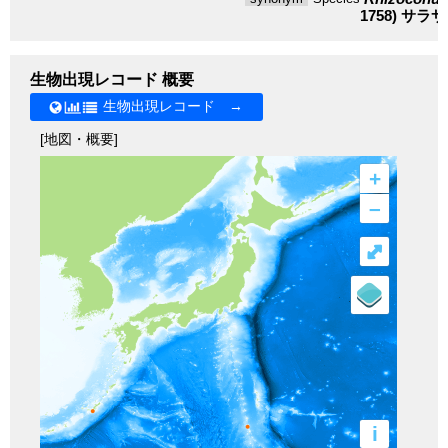
1758)
サラサ
生物出現レコード 概要
生物出現レコード →
[地図・概要]
+
–
⤢
i