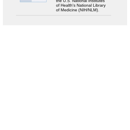
the U.S. National Institutes
of Health's National Library
of Medicine (NIH/NLM).