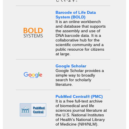
Barcode of Life Data
System (BOLD)
It is an online workbench
and database that supports
the assembly and use of
DNA barcode data. It is a
collaborative hub for the
scientific community and a
public resource for citizens
at large.
Google Scholar
Google Scholar provides a
simple way to broadly
search for scholarly
literature.
PubMed Central® (PMC)
It is a free full-text archive
of biomedical and life
sciences journal literature at
the U.S. National Institutes
of Health's National Library
of Medicine (NIH/NLM).