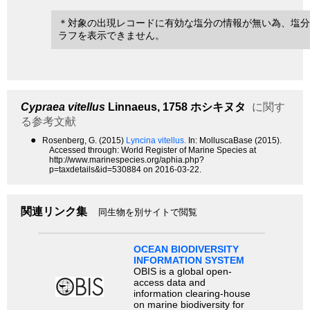
＊対象の出現レコードに有効な塩分の情報が無い為、塩分
ラフを表示できません。
Cypraea vitellus
Linnaeus, 1758
ホシキヌタ
に関す
る参考文献
●
Rosenberg, G. (2015)
Lyncina vitellus.
In: MolluscaBase (2015).
Accessed through: World Register of Marine Species at
http://www.marinespecies.org/aphia.php?
p=taxdetails&id=530884 on 2016-03-22.
関連リンク集
同生物を別サイトで閲覧
OCEAN BIODIVERSITY
INFORMATION SYSTEM
OBIS is a global open-
access data and
information clearing-house
on marine biodiversity for