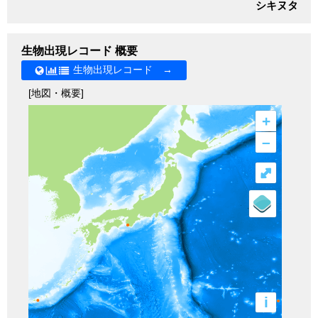
シキヌタ
生物出現レコード 概要
生物出現レコード →
[地図・概要]
+
–
⤢
i