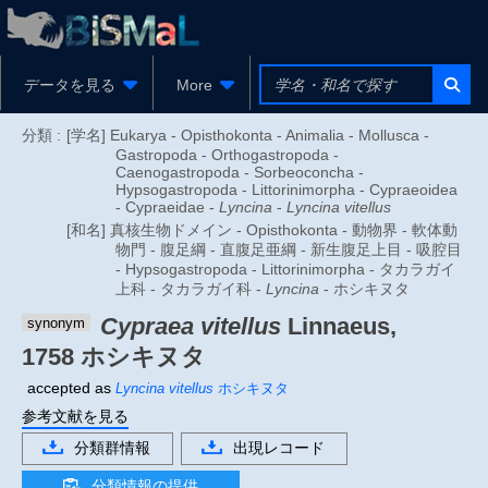
データを見る
More
分類 :
[学名] Eukarya - Opisthokonta - Animalia - Mollusca -
Gastropoda - Orthogastropoda -
Caenogastropoda - Sorbeoconcha -
Hypsogastropoda - Littorinimorpha - Cypraeoidea
- Cypraeidae -
Lyncina
-
Lyncina vitellus
[和名] 真核生物ドメイン - Opisthokonta - 動物界 - 軟体動
物門 - 腹足綱 - 直腹足亜綱 - 新生腹足上目 - 吸腔目
- Hypsogastropoda - Littorinimorpha - タカラガイ
上科 - タカラガイ科 -
Lyncina
- ホシキヌタ
Cypraea vitellus
Linnaeus,
synonym
1758
ホシキヌタ
accepted as
Lyncina vitellus
ホシキヌタ
参考文献を見る
分類群情報
出現レコード
分類情報の提供