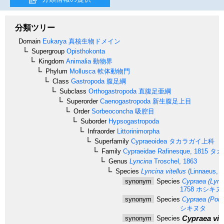
分類ツリー
Domain
Eukarya
真核生物ドメイン
Supergroup
Opisthokonta
Kingdom
Animalia
動物界
Phylum
Mollusca
軟体動物門
Class
Gastropoda
腹足綱
Subclass
Orthogastropoda
直腹足亜綱
Superorder
Caenogastropoda
新生腹足上目
Order
Sorbeoconcha
吸腔目
Suborder
Hypsogastropoda
Infraorder
Littorinimorpha
Superfamily
Cypraeoidea
タカラガイ上科
Family
Cypraeidae
Rafinesque, 1815
タカ
Genus
Lyncina
Troschel, 1863
Species
Lyncina vitellus
(Linnaeus, 1
synonym
Species
Cypraea (Lynci
1758
ホシキヌ
synonym
Species
Cypraea (Ponda
シキヌタ
Cypraea vite
synonym
Species