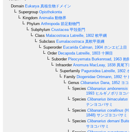
Domain
Eukarya
真核生物ドメイン
Supergroup
Opisthokonta
Kingdom
Animalia
動物界
Phylum
Arthropoda
節足動物門
Subphylum
Crustacea
甲殻亜門
Class
Malacostraca
Latreille, 1802
軟甲綱
Subclass
Eumalacostraca
真軟甲亜綱
Superorder
Eucarida
Calman, 1904
ホンエビ上目
Order
Decapoda
Latreille, 1803
十脚目
Suborder
Pleocyemata
Burkenroad, 1963
抱卵
Infraorder
Anomura
MacLeay, 1838
異尾下目
Superfamily
Paguroidea
Latreille, 1802
ホ
Family
Diogenidae
Ortmann, 1892
ヤド
Genus
Clibanarius
Dana, 1852
ヨコバ
Species
Clibanarius ambonensis
Ra
1993
ヒルギノボリヨコバ
Species
Clibanarius bimaculatus
(D
テンヨコバサミ
Species
Clibanarius corallinus
(H. 
1848)
サンゴヨコバサミ
Species
Clibanarius demani
Buiten
サヨコバサミ