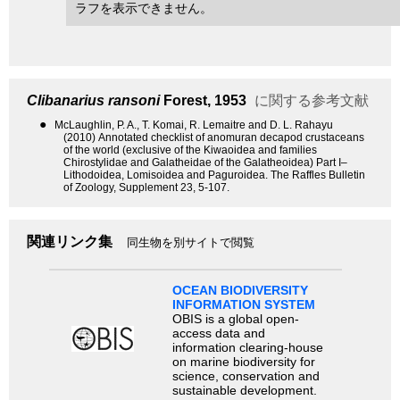
ラフを表示できません。
Clibanarius ransoni
Forest, 1953
に関する参考文献
●
McLaughlin, P. A., T. Komai, R. Lemaitre and D. L. Rahayu
(2010) Annotated checklist of anomuran decapod crustaceans
of the world (exclusive of the Kiwaoidea and families
Chirostylidae and Galatheidae of the Galatheoidea) Part I–
Lithodoidea, Lomisoidea and Paguroidea. The Raffles Bulletin
of Zoology, Supplement 23, 5-107.
関連リンク集
同生物を別サイトで閲覧
OCEAN BIODIVERSITY
INFORMATION SYSTEM
OBIS is a global open-
access data and
information clearing-house
on marine biodiversity for
science, conservation and
sustainable development.