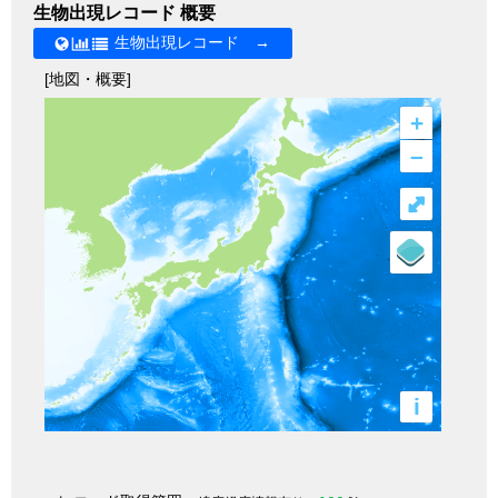
生物出現レコード 概要
生物出現レコード →
[地図・概要]
+
–
⤢
i