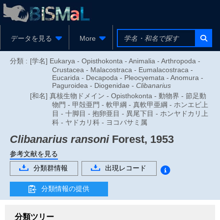
データを見る
More
分類 :
[学名] Eukarya - Opisthokonta - Animalia - Arthropoda -
Crustacea - Malacostraca - Eumalacostraca -
Eucarida - Decapoda - Pleocyemata - Anomura -
Paguroidea - Diogenidae -
Clibanarius
[和名] 真核生物ドメイン - Opisthokonta - 動物界 - 節足動
物門 - 甲殻亜門 - 軟甲綱 - 真軟甲亜綱 - ホンエビ上
目 - 十脚目 - 抱卵亜目 - 異尾下目 - ホンヤドカリ上
科 - ヤドカリ科 - ヨコバサミ属
Clibanarius ransoni
Forest, 1953
参考文献を見る
分類群情報
出現レコード
分類情報の提供
分類ツリー