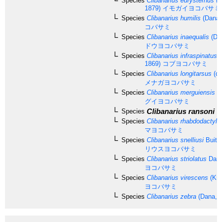
Species
Clibanarius eurysternus
(H
1879)
イモガイヨコバサミ
Species
Clibanarius humilis
(Dana,
コバサミ
Species
Clibanarius inaequalis
(De
ドウヨコバサミ
Species
Clibanarius infraspinatus
(
1869)
コブヨコバサミ
Species
Clibanarius longitarsus
(de
メナガヨコバサミ
Species
Clibanarius merguiensis
D
グイヨコバサミ
Clibanarius ransoni
Fo
Species
Species
Clibanarius rhabdodactylu
マヨコバサミ
Species
Clibanarius snelliusi
Buiten
リウスヨコバサミ
Species
Clibanarius striolatus
Dana
ヨコバサミ
Species
Clibanarius virescens
(Kra
ヨコバサミ
Species
Clibanarius zebra
(Dana, 1