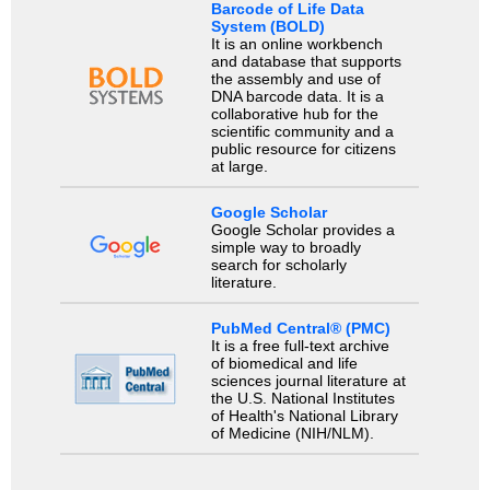
Barcode of Life Data
System (BOLD)
It is an online workbench
and database that supports
the assembly and use of
DNA barcode data. It is a
collaborative hub for the
scientific community and a
public resource for citizens
at large.
Google Scholar
Google Scholar provides a
simple way to broadly
search for scholarly
literature.
PubMed Central® (PMC)
It is a free full-text archive
of biomedical and life
sciences journal literature at
the U.S. National Institutes
of Health's National Library
of Medicine (NIH/NLM).