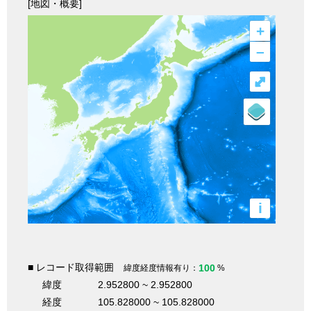
[地図・概要]
+
–
⤢
i
■ レコード取得範囲
100
緯度経度情報有り：
%
緯度
2.952800 ~ 2.952800
経度
105.828000 ~ 105.828000