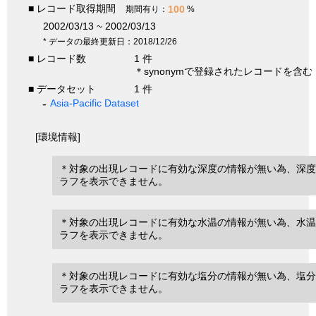
■ レコード取得期間
100
期間有り：
%
2002/03/13 ~ 2002/03/13
* データの最終更新日：2018/12/26
■ レコード数
1 件
＊synonymで登録されたレコードを含む
■ データセット
1 件
Asia-Pacific Dataset
[環境情報]
＊対象の出現レコードに有効な深度の情報が無い為、深度
ラフを表示できません。
＊対象の出現レコードに有効な水温の情報が無い為、水温
ラフを表示できません。
＊対象の出現レコードに有効な塩分の情報が無い為、塩分
ラフを表示できません。