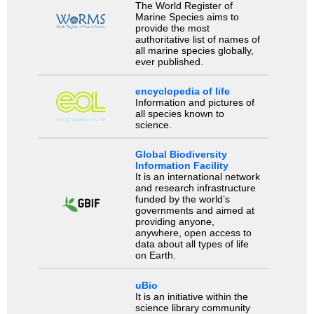
The World Register of
Marine Species aims to
provide the most
authoritative list of names of
all marine species globally,
ever published.
encyclopedia of life
Information and pictures of
all species known to
science.
Global Biodiversity
Information Facility
It is an international network
and research infrastructure
funded by the world’s
governments and aimed at
providing anyone,
anywhere, open access to
data about all types of life
on Earth.
uBio
It is an initiative within the
science library community