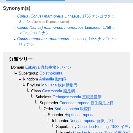
Synonym(s)
Conus (Conus) marmoreus
Linnaeus, 1758
ナンヨウクロ
ミナシ
[Alternate Representation]
Conus (Conus) marmoreus marmoreus
Linnaeus, 1758
ナ
ンヨウクロミナシ
Conus marmoreus marmoreus
Linnaeus, 1758
ナンヨウク
ロミナシ
分類ツリー
Domain
Eukarya
真核生物ドメイン
Supergroup
Opisthokonta
Kingdom
Animalia
動物界
Phylum
Mollusca
軟体動物門
Class
Gastropoda
腹足綱
Subclass
Orthogastropoda
直腹足亜綱
Superorder
Caenogastropoda
新生腹足上目
Order
Sorbeoconcha
吸腔目
Suborder
Hypsogastropoda
Infraorder
Neogastropoda
新腹足下目
Superfamily
Conoidea
Fleming, 1822
イモガ
Family
Conidae
Fleming, 1822
イモガイ科