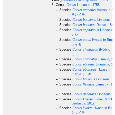
Genus
Conus
Linnaeus, 1758
Species
Conus arenatus
Hwass in Br
モンイモ
Species
Conus betulinus
Linnaeus, 1
Species
Conus boeticus
Reeve, 184
Species
Conus capitaneus
Linnaeus,
ナシ
Species
Conus catus
Hwass in Brugu
レイモ
Species
Conus chaldaeus
(Röding, 1
モ
Species
Conus coronatus
Gmelin, 17
Species
Conus ebraeus
Linnaeus, 17
Species
Conus eburneus
Hwass in Br
ロザメモドキ
Species
Conus figulinus
Linnaeus, 1
Species
Conus flavidus
Lamarck, 18
モ
Species
Conus generalis
Linnaeus, 1
Species
Conus kostini
Filmer, Montei
Verdasca, 2012
Species
Conus lividus
Hwass in Brug
シマイモ