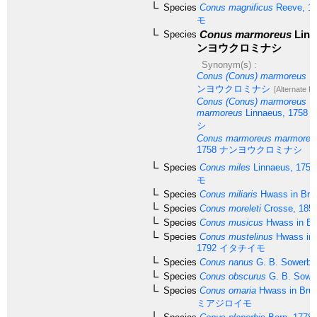
Species
Conus magnificus
Reeve, 1
モ
Conus marmoreus
Linn
Species
ンヨウクロミナシ
Synonym(s) :
Conus (Conus) marmoreus
Li
ンヨウクロミナシ
[Alternate R
Conus (Conus) marmoreus
marmoreus
Linnaeus, 1758
シ
Conus marmoreus marmoreu
1758
ナンヨウクロミナシ
Species
Conus miles
Linnaeus, 1758
モ
Species
Conus miliaris
Hwass in Brug
Species
Conus moreleti
Crosse, 185
Species
Conus musicus
Hwass in Bru
Species
Conus mustelinus
Hwass in 
1792
イタチイモ
Species
Conus nanus
G. B. Sowerby 
Species
Conus obscurus
G. B. Sower
Species
Conus omaria
Hwass in Brug
ミアジロイモ