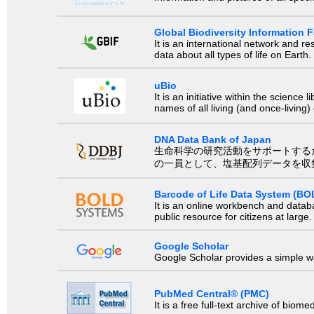
Global Biodiversity Information Fa
It is an international network and 
data about all types of life on Earth.
uBio
It is an initiative within the scienc
names of all living (and once-living
DNA Data Bank of Japan
生命科学の研究活動をサポートするために、国際塩基
の一員として、塩基配列データを収
Barcode of Life Data System (BO
It is an online workbench and datab
public resource for citizens at large.
Google Scholar
Google Scholar provides a simple way
PubMed Central® (PMC)
It is a free full-text archive of biom