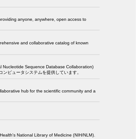
t providing anyone, anywhere, open access to
comprehensive and collaborative catalog of known
 Sequence Database Collaboration)
コンピュータシステムを提供しています。
laborative hub for the scientific community and a
 of Health's National Library of Medicine (NIH/NLM).