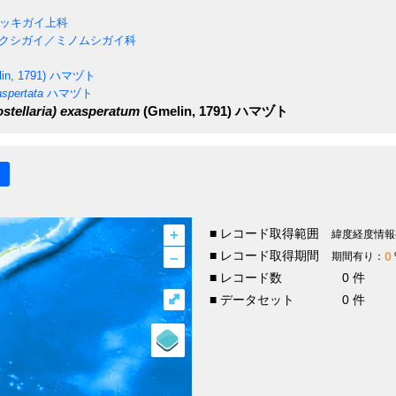
ッキガイ上科
クシガイ／ミノムシガイ科
in, 1791)
ハマヅト
aspertata
ハマヅト
stellaria) exasperatum
(Gmelin, 1791)
ハマヅト
+
■ レコード取得範囲
緯度経度情報
–
■ レコード取得期間
0
期間有り：
■ レコード数
0 件
⤢
■ データセット
0 件