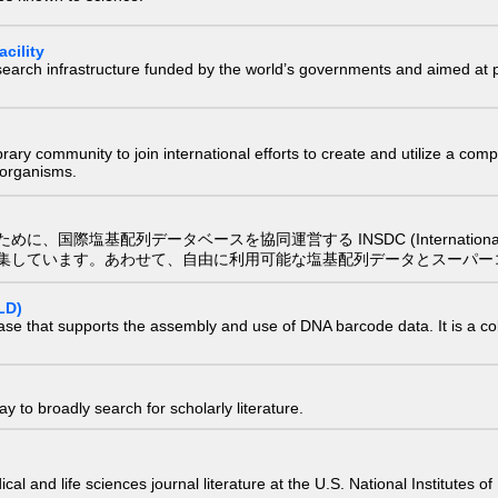
cility
research infrastructure funded by the world’s governments and aimed a
e library community to join international efforts to create and utilize a 
) organisms.
配列データベースを協同運営する INSDC (International Nucleotide
集しています。あわせて、自由に利用可能な塩基配列データとスーパー
LD)
ase that supports the assembly and use of DNA barcode data. It is a col
 to broadly search for scholarly literature.
edical and life sciences journal literature at the U.S. National Institutes