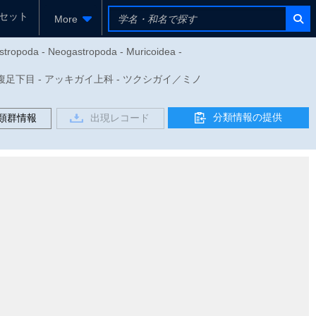
セット
More
stropoda - Neogastropoda - Muricoidea -
da - 新腹足下目 - アッキガイ上科 - ツクシガイ／ミノ
分類情報の提供
類群情報
出現レコード