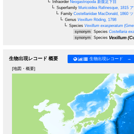
Infraorder
Neogastropoda
新腹足下目
Superfamily
Muricoidea
Rafinesque, 1815
ア
Family
Costellariidae
MacDonald, 1860
ツ
Genus
Vexillum
Röding, 1798
Species
Vexillum exasperatum
(Gmel
synonym
Species
Costellaria ex
Vexillum (Co
synonym
Species
生物出現レコード 概要
生物出現レコード →
[地図・概要]