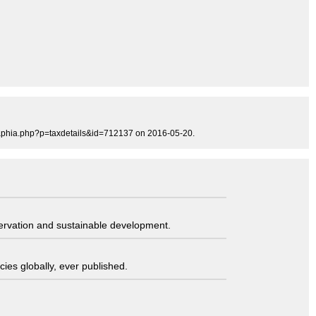
g/aphia.php?p=taxdetails&id=712137 on 2016-05-20.
servation and sustainable development.
ies globally, ever published.