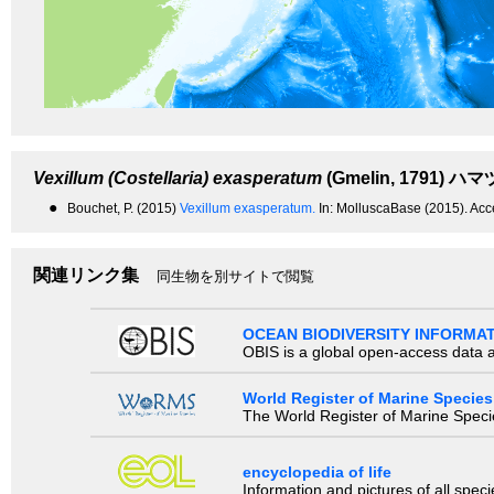
Vexillum (Costellaria) exasperatum
(Gmelin, 1791)
ハマ
●
Bouchet, P. (2015)
Vexillum exasperatum.
In: MolluscaBase (2015). Ac
関連リンク集
同生物を別サイトで閲覧
OCEAN BIODIVERSITY INFORMA
OBIS is a global open-access data a
World Register of Marine Species
The World Register of Marine Species
encyclopedia of life
Information and pictures of all spec