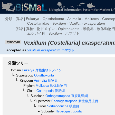
分類 :
[学名] Eukarya - Opisthokonta - Animalia - Mollusca - Gastr
Costellariidae -
Vexillum
-
Vexillum exasperatum
[和名] 真核生物ドメイン - Opisthokonta - 動物界 - 軟体動
ムシガイ科 -
Vexillum
- ハマヅト
Vexillum (Costellaria) exasperatu
synonym
accepted as
Vexillum exasperatum
ハマヅト
分類ツリー
Domain
Eukarya
真核生物ドメイン
Supergroup
Opisthokonta
Kingdom
Animalia
動物界
Phylum
Mollusca
軟体動物門
Class
Gastropoda
腹足綱
Subclass
Orthogastropoda
直腹足亜綱
Superorder
Caenogastropoda
新生腹足上目
Order
Sorbeoconcha
吸腔目
Suborder
Hypsogastropoda