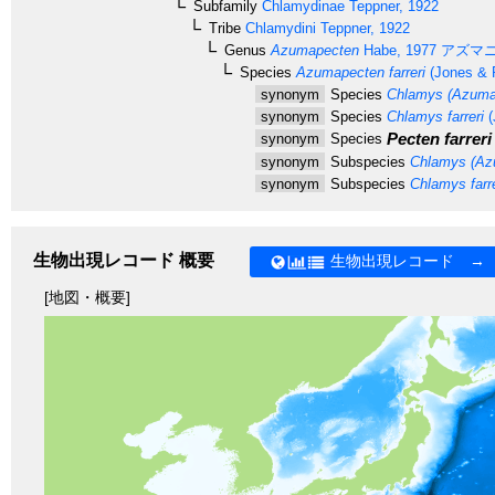
Subfamily
Chlamydinae
Teppner, 1922
Tribe
Chlamydini
Teppner, 1922
Genus
Azumapecten
Habe, 1977
アズマ
Species
Azumapecten farreri
(Jones & 
synonym
Species
Chlamys (Azumape
synonym
Species
Chlamys farreri
(
Pecten farreri
synonym
Species
synonym
Subspecies
Chlamys (Azum
synonym
Subspecies
Chlamys farrer
生物出現レコード 概要
生物出現レコード →
[地図・概要]