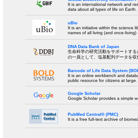
It is an international network and 
data about all types of life on Earth.
uBio
It is an initiative within the scienc
names of all living (and once-living
DNA Data Bank of Japan
生命科学の研究活動をサポートするために、国際塩基
の一員として、塩基配列データを収
Barcode of Life Data System (BO
It is an online workbench and datab
public resource for citizens at large.
Google Scholar
Google Scholar provides a simple way
PubMed Central® (PMC)
It is a free full-text archive of biom