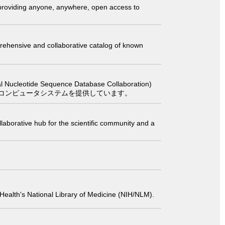
t providing anyone, anywhere, open access to
comprehensive and collaborative catalog of known
 Sequence Database Collaboration)
コンピュータシステムを提供しています。
laborative hub for the scientific community and a
 of Health's National Library of Medicine (NIH/NLM).