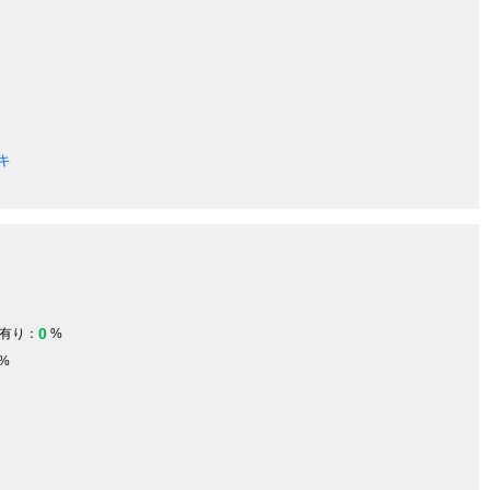
キ
0
有り：
%
%