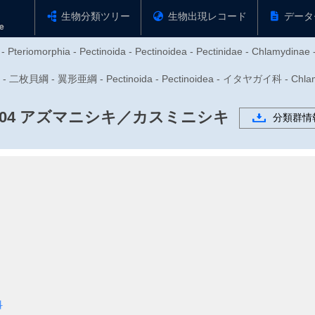
生物分類ツリー
生物出現レコード
データ
 - Pteriomorphia - Pectinoida - Pectinoidea - Pectinidae - Chlamydinae 
枚貝綱 - 翼形亜綱 - Pectinoida - Pectinoidea - イタヤガイ科 - Chla
04
アズマニシキ／カスミニシキ
分類群情
科