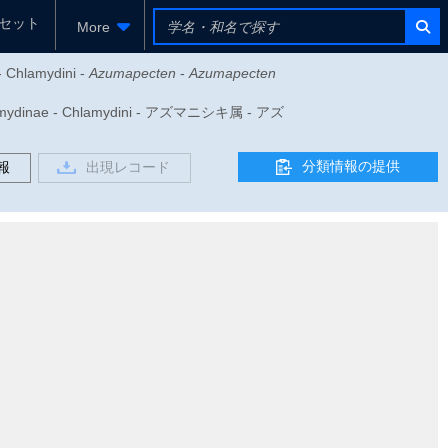
セット
More
- Chlamydini -
Azumapecten
-
Azumapecten
mydinae - Chlamydini - アズマニシキ属 - アズ
分類情報の提供
報
出現レコード