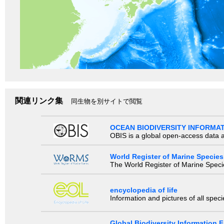
関連リンク集
同生物を別サイトで閲覧
OCEAN BIODIVERSITY INFORMA
OBIS is a global open-access data a
World Register of Marine Species
The World Register of Marine Species
encyclopedia of life
Information and pictures of all spec
Global Biodiversity Information Fa