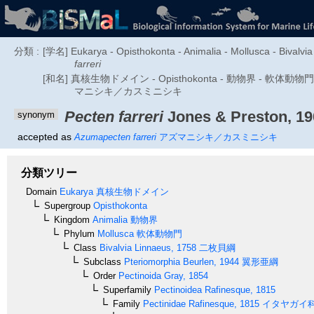
分類 :
[学名] Eukarya - Opisthokonta - Animalia - Mollusca - Bivalvia
farreri
[和名] 真核生物ドメイン - Opisthokonta - 動物界 - 軟体動物門 - 二
マニシキ／カスミニシキ
Pecten farreri
Jones & Preston, 19
synonym
accepted as
Azumapecten farreri
アズマニシキ／カスミニシキ
分類ツリー
Domain
Eukarya
真核生物ドメイン
Supergroup
Opisthokonta
Kingdom
Animalia
動物界
Phylum
Mollusca
軟体動物門
Class
Bivalvia
Linnaeus, 1758
二枚貝綱
Subclass
Pteriomorphia
Beurlen, 1944
翼形亜綱
Order
Pectinoida
Gray, 1854
Superfamily
Pectinoidea
Rafinesque, 1815
Family
Pectinidae
Rafinesque, 1815
イタヤガイ