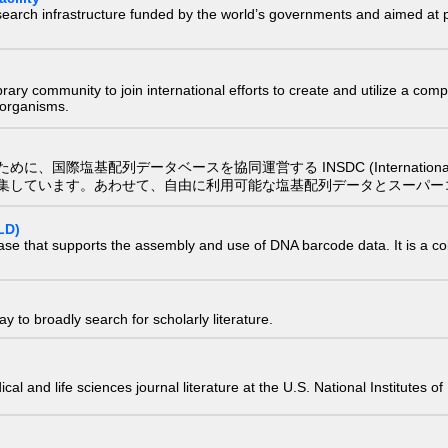
research infrastructure funded by the world’s governments and aimed a
e library community to join international efforts to create and utilize a 
) organisms.
配列データベースを協同運営する INSDC (International Nucleotide
集しています。あわせて、自由に利用可能な塩基配列データとスーパー
LD)
ase that supports the assembly and use of DNA barcode data. It is a col
 to broadly search for scholarly literature.
edical and life sciences journal literature at the U.S. National Institutes